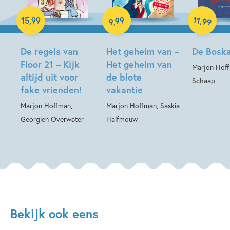
Luisterboek
11
99
,
15
,
99
99
,
9
Hardcover
E-book
De regels van
Het geheim van –
De Boska
Floor 21 – Kijk
Het geheim van
Marjon Hoff
altijd uit voor
de blote
Schaap
fake vrienden!
vakantie
Marjon Hoffman,
Marjon Hoffman, Saskia
Georgien Overwater
Halfmouw
Bekijk ook eens