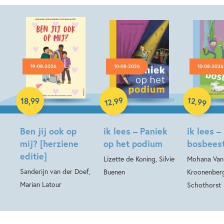
19-08-2026
10-08-2026
10-08-2026
Hardcover
99
12
,
,
18
,
99
99
12
Hardcover
Hardcover
Ben jij ook op
ik lees – Paniek
ik lees –
mij? [herziene
op het podium
bosbees
editie]
Lizette de Koning, Silvie
Mohana Van
Sanderijn van der Doef,
Buenen
Kroonenberg
Marian Latour
Schothorst