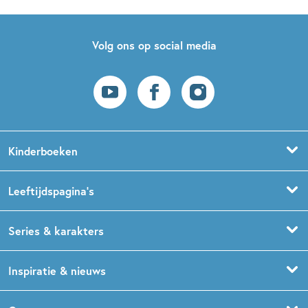
Volg ons op social media
Kinderboeken
Voorleesboeken
Leeftijdspagina’s
Prentenboeken
Boekentips 0 - 1,5 jaar
Series & karakters
Peuterboeken
Boekentips 1,5 - 3 jaar
De Gorgels
Inspiratie & nieuws
Babyboeken
Boekentips 3 - 5 jaar
Dog Man
Kinderboekenweek