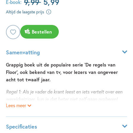
9
,
99
5
,
99
E-book:
Altijd de laagste prijs
Bestellen
Samenvatting
Grappig boek uit de populaire serie 'De regels van
Floor', ook bekend van tv, voor lezers van ongeveer
acht tot twaalf jaar.
Regel 1: Als je vader de krant leest en iets vertelt over een
wereldreiziger, kun je dat beter niet zelf gaan proberen!
Lees meer
Want voordat je het weet ben je hopeloos verdwaald in een
nieuwbouwwijk...
Floor ontdekt dat een geluksringetje niet altijd geluk
Specificaties
brengt, dat je bij het kiezen van een brillenmontuur altijd