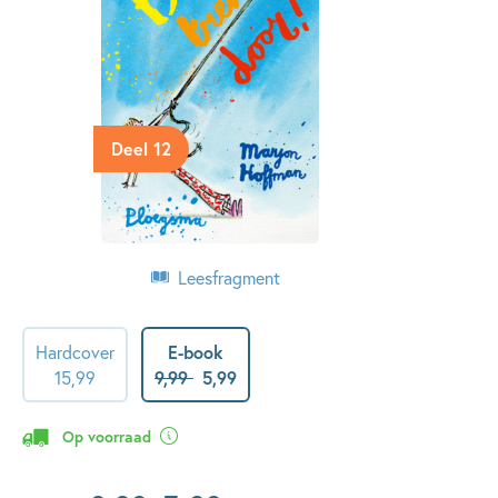
Deel 12
Leesfragment
Hardcover
E-book
15
,
99
9
,
99
5
,
99
Op voorraad