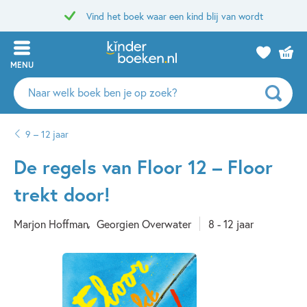
Vind het boek waar een kind blij van wordt
MENU
Zoeken
naar
boeken,
9 – 12 jaar
auteurs
en
De regels van Floor 12 – Floor
uitgevers
trekt door!
Marjon Hoffman
Georgien Overwater
8 - 12 jaar