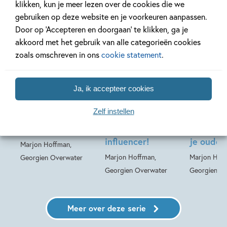
Deel 21
Deel 20
klikken, kun je meer lezen over de cookies die we
gebruiken op deze website en je voorkeuren aanpassen.
26-08-2026
Door op ‘Accepteren en doorgaan’ te klikken, ga je
akkoord met het gebruik van alle categorieën cookies
zoals omschreven in ons
cookie statement
.
99
15
,
,
15
,
99
99
15
Hardcover
Hardcover
Hardcover
Ja, ik accepteer cookies
De regels van
De regels van
De regel
Floor 21 – Kijk
Floor 20 – Word
Floor 19 
Zelf instellen
altijd uit voor
nooit besties
nooit
fake vrienden!
met een
sportkle
influencer!
je ouder
Marjon Hoffman,
Marjon Hoffman,
Marjon Hof
Georgien Overwater
Georgien Overwater
Georgien O
Meer over deze serie