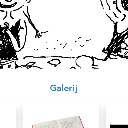
Uitgever:
Ploegs
Verschijningsdatum:
09-10-
Kenmerken van dit boek
12+ jaar
7 – 9 jaar
Vriendschap
Marjon Hoff
Galerij