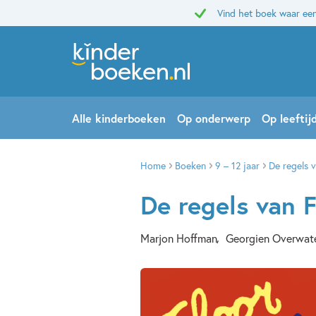
Vind het boek waar een
Alle kinderboeken
Op onderwerp
Op leeftij
Home
Boeken
9 – 12 jaar
De regels v
De regels van F
Marjon Hoffman
Georgien Overwat