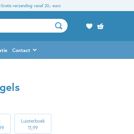
Gratis verzending vanaf 20,- euro
atie
Contact
egels
k
Luisterboek
99
11
,
99