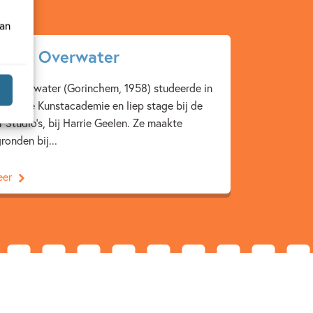
van
gien Overwater
n Overwater (Gorinchem, 1958) studeerde in
aan de Kunstacademie en liep stage bij de
 Studio’s, bij Harrie Geelen. Ze maakte
ronden bij...
eer