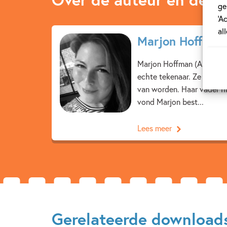
ge
‘A
al
Marjon Hoffman
Marjon Hoffman (Amsterda
echte tekenaar. Ze tekend
van worden. Haar vader hi
vond Marjon best...
Lees meer
Gerelateerde download