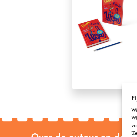
Fi
Wi
Wi
vo
‘Z
Over de auteur en de ill