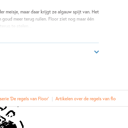
der meisje, maar daar krijgt ze algauw spijt van. Het
n goud meer terug ruilen. Floor ziet nog maar één
terug te stelen...
er de eigenwijze Floor.
nd van tv!
aar
21680620
ver
erie 'De regels van Floor'
 Hoffman
Artikelen over de regels van floor
en Overwater