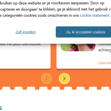
bruiken op deze website en je voorkeuren aanpassen. Door op
ccepteren en doorgaan’ te klikken, ga je akkoord met het gebruik 
le categorieën cookies zoals omschreven in ons
cookie statement
.
Geor
m, 1971) was als kind een
Georgie
Zelf instellen
Ja, ik accepteer cookies
e tot haar ouders er gek
Arnhem 
eld van jazz. Die muziek
Toonder
achterg
Lees m
s