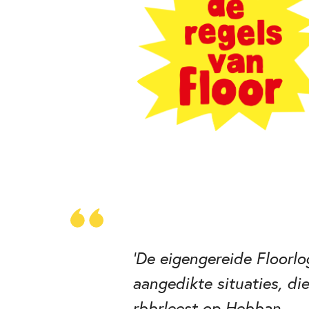
'De eigengereide Floorlo
aangedikte situaties, di
rbbrleest op Hebban