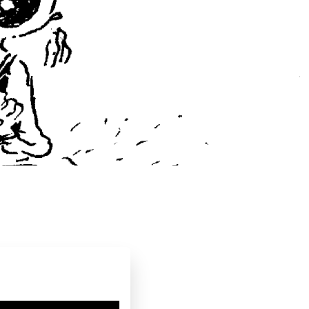
ma
2020
9 – 12 jaar
Familie & gezin
Humor
man
Georgien Overwater