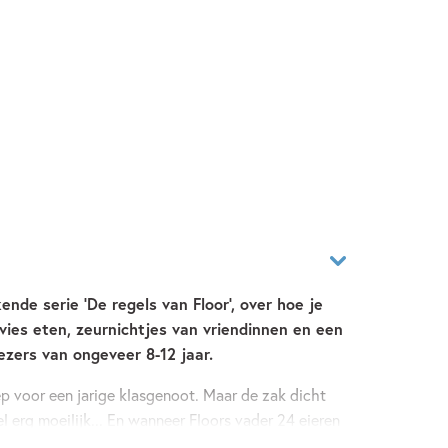
ende serie 'De regels van Floor', over hoe je
ies eten, zeurnichtjes van vriendinnen en een
ezers van ongeveer 8-12 jaar.
p voor een jarige klasgenoot. Maar de zak dicht
eel erg moeilijk... En wanneer Floors vader 24 eieren
de hoop daar twee legkippen aan over te houden,