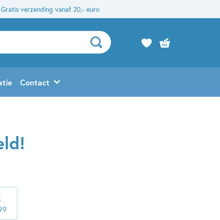
Gratis verzending vanaf 20,- euro
atie
Contact
eld!
k
99