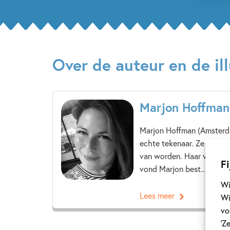
Over de auteur en de ill
Marjon Hoffman
Marjon Hoffman (Amsterda
echte tekenaar. Ze tekend
van worden. Haar vader hi
Fi
vond Marjon best...
Wi
Lees meer
Wi
vo
‘Z