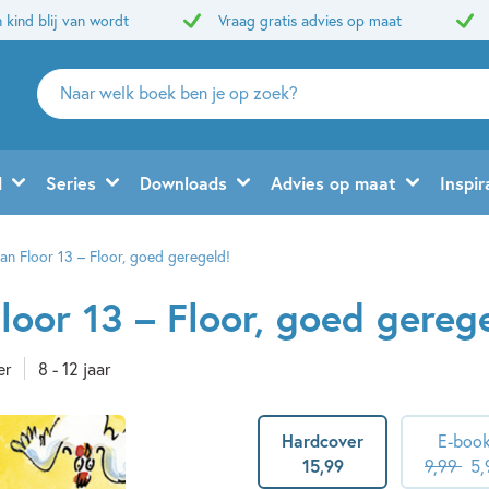
 kind blij van wordt
Vraag gratis advies op maat
Zoeken
naar
boeken,
auteurs
d
Series
Downloads
Advies op maat
Inspir
en
uitgevers
an Floor 13 – Floor, goed geregeld!
loor 13 – Floor, goed gereg
er
8 - 12 jaar
Hardcover
E-boo
15
,
99
9
,
99
5
,