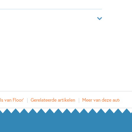
n leven!
aar
1677651
ver
 Hoffman
en Overwater
s van Floor'
Gerelateerde artikelen
Meer van deze auteur
ma
2017