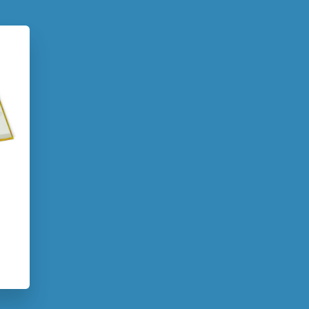
9 – 12 jaar
Bekend van film/tv
Meidenboeken
Realistisch
man
Georgien Overwater