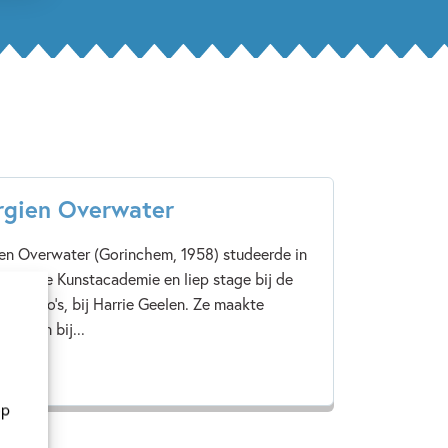
rgien Overwater
en Overwater (Gorinchem, 1958) studeerde in
 aan de Kunstacademie en liep stage bij de
 Studio’s, bij Harrie Geelen. Ze maakte
ronden bij...
eer
op