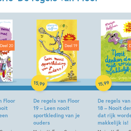
Deel 20
Deel 19
D
Hardcover
Hardcover
15
99
,
,
99
15
n Floor
De regels van Floor
De regels van
oit
19 – Leen nooit
18 – Nooit de
 een
sportkleding van je
dat rijk word
ouders
makkelijk is!