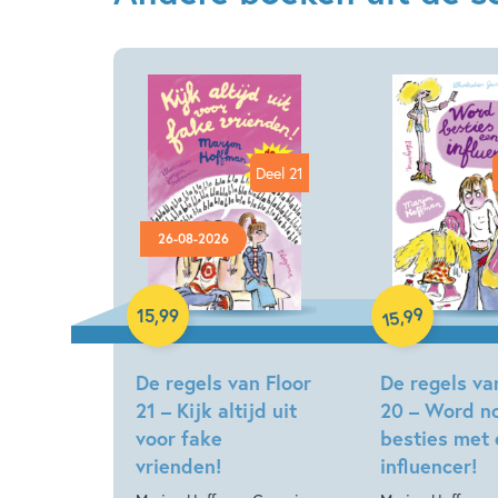
Deel 21
26-08-2026
Hardcover
Hardcover
99
,
15
,
99
15
De regels van Floor
De regels va
21 – Kijk altijd uit
20 – Word no
voor fake
besties met
vrienden!
influencer!