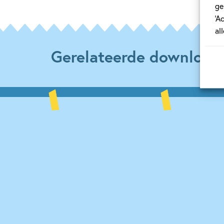
ge
‘A
al
Gerelateerde download