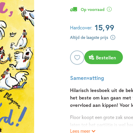
Op voorraad
15
,
99
Hardcover:
Altijd de laagste prijs
Bestellen
Samenvatting
Hilarisch leesboek uit de bek
het beste om kan gaan met v
overvloed aan kippen! Voor l
Floor koopt een grote zak snoe
laten tot het partijtje is wel h
Lees meer
in een broedmachine stopt in 