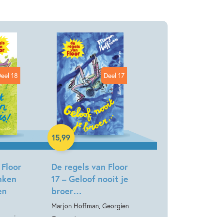
eel 18
Deel 17
Hardcover
15
,
99
 Floor
De regels van Floor
nken
17 – Geloof nooit je
en
broer…
Marjon Hoffman, Georgien