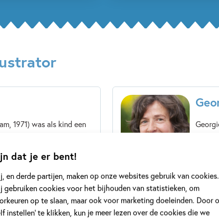
ustrator
Geo
m, 1971) was als kind een
Georgi
e tot haar ouders er gek
Arnhem
eld van jazz. Die muziek
Toonder
jn dat je er bent!
achterg
j, en derde partijen, maken op onze websites gebruik van cookies.
Lees m
j gebruiken cookies voor het bijhouden van statistieken, om
orkeuren op te slaan, maar ook voor marketing doeleinden. Door 
elf instellen’ te klikken, kun je meer lezen over de cookies die we