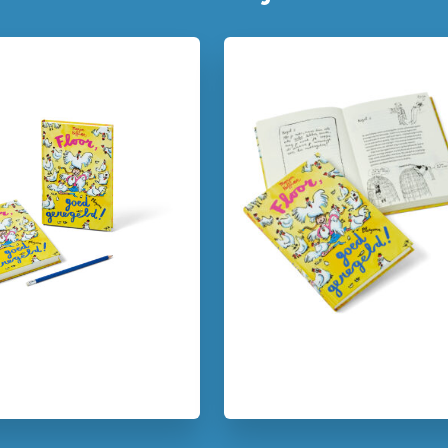
12+ jaar
7 – 9 jaar
Familie & gezin
Humor
Vriendschap
Marjon Hoff