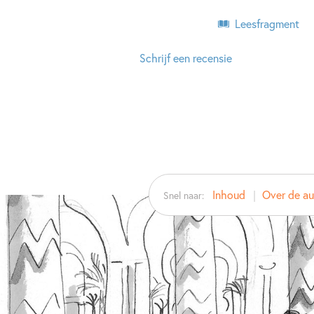
Leesfragment
Schrijf een recensie
Inhoud
Over de aut
Snel naar: