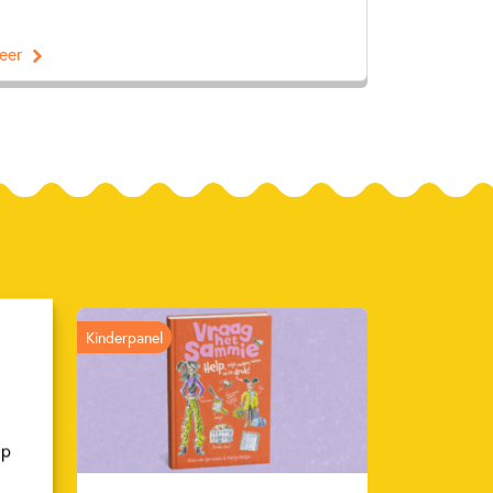
eer
Kinderpanel
op