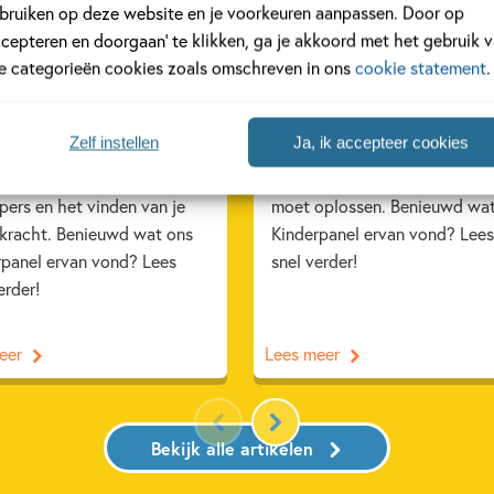
bruiken op deze website en je voorkeuren aanpassen. Door op
RUARI 2026
19 FEBRUARI 2026
ccepteren en doorgaan’ te klikken, ga je akkoord met het gebruik 
inderpanel leest: ‘Het
Ons Kinderpanel leest:
le categorieën cookies zoals omschreven in ons
cookie statement
.
nt ganzen’
‘Moord aan boord’
egent ganzen' van
Moord aan boord is een span
Zelf instellen
Ja, ik accepteer cookies
arie Jongbloed is een
avontuur van Arlo Banks, waa
ig verhaal over pesters,
je de moord op juffrouw Patti
ers en het vinden van je
moet oplossen. Benieuwd wa
 kracht. Benieuwd wat ons
Kinderpanel ervan vond? Lees
rpanel ervan vond? Lees
snel verder!
erder!
eer
Lees meer
Bekijk alle artikelen