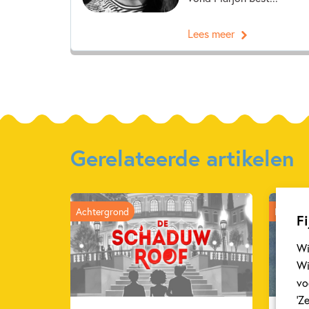
Lees meer
Gerelateerde artikelen
Achtergrond
Kinderp
Fi
Wi
Wi
vo
‘Z