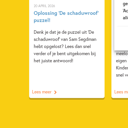
ge
20 APRIL 2026
27 FEB
‘A
Oplossing ‘De schaduwroof’
Ons K
al
puzzel!
rege
Denk je dat je de puzzel uit 'De
'Het r
schaduwroof' van Sam Segdman
Annem
hebt opgelost? Lees dan snel
pracht
verder of je bent uitgekomen bij
meelop
het juiste antwoord!
eigen
Kinde
snel v
Lees meer
Lees m