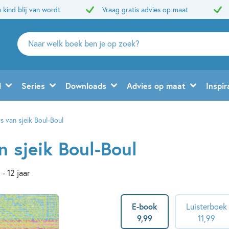
 kind blij van wordt
Vraag gratis advies op maat
Zoeken
naar
boeken,
auteurs
d
Series
Downloads
Advies op maat
Inspir
en
uitgevers
s van sjeik Boul-Boul
n sjeik Boul-Boul
 - 12 jaar
E-book
Luisterboek
9
,
99
11
,
99