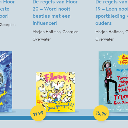
n Floor
De regels van Floor
De regels van
ukste
20 – Word nooit
19 – Leen noo
oor!
besties met een
sportkleding 
influencer!
ouders
 Georgien
Marjon Hoffman, Georgien
Marjon Hoffman, G
Overwater
Overwater
Luisterboek
Hardcover
15
99
,
,
99
11