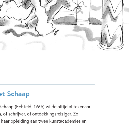
ma
2016
Familie & gezin
Humor
& leren
Marjon Hoffman
Annet Schaap
et Schaap
chaap (Echteld, 1965) wilde altijd al tekenaar
 of schrijver, of ontdekkingsreiziger. Ze
 haar opleiding aan twee kunstacademies en