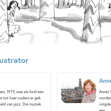
Uitgever:
Ploegs
Verschijningsdatum:
09-02-
Kenmerken van e-book
12+ jaar
9 – 12 jaar
Ontwikkeling kind
Spelen 
ustrator
Ann
m, 1971) was als kind een
Annet S
e tot haar ouders er gek
worden,
eld van jazz. Die muziek
volgde
een...