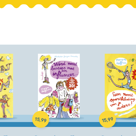
Hardcover
Hardcover
15
99
,
,
99
15