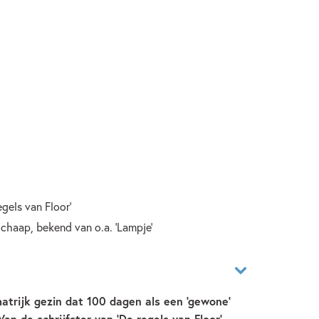
egels van Floor'
chaap, bekend van o.a. 'Lampje'
atrijk gezin dat 100 dagen als een ‘gewone’
Van de schrijfster van 'De regels van Floor'.