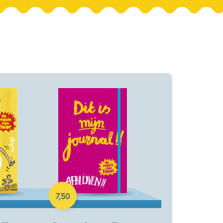
Hardcover
7
,
50