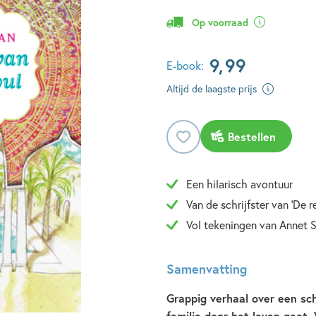
Op voorraad
9
,
99
E-book:
Altijd de laagste prijs
Bestellen
Een hilarisch avontuur
Van de schrijfster van 'De r
Vol tekeningen van Annet S
Samenvatting
Grappig verhaal over een sch
familie door het leven gaat. 