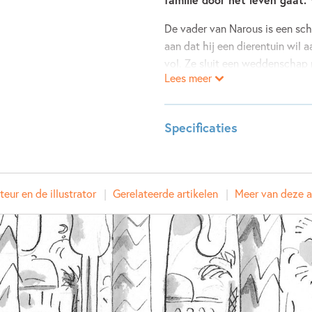
De vader van Narous is een sch
aan dat hij een dierentuin wil
vol. Ze sluit een weddenschap 
Lees meer
mens kan leven, mag hij zijn di
gewoon huis met maar één bedie
gaan ineens naar school, eten f
Specificaties
het gewone leven geweldig, ma
Leeftijdsindicatie:
9 - 12 j
ISBN:
978902
eur en de illustrator
Gerelateerde artikelen
Meer van deze a
NUR:
282
Type:
E-book
Auteur(s):
Marjon
Illustrator:
Annet 
Prijs:
9
,
99
Aantal pagina's:
120