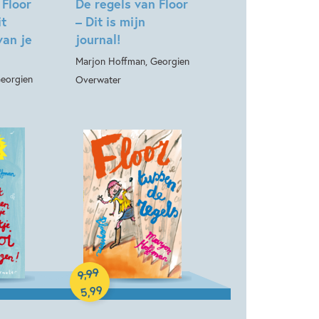
 Floor
De regels van Floor
it
– Dit is mijn
van je
journal!
Marjon Hoffman, Georgien
eorgien
Overwater
E-book
99
,
9
99
,
5