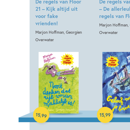
De regels van Floor
De regels va
21 – Kijk altijd uit
– De allerle
voor fake
regels van Fl
vrienden!
Marjon Hoffman,
Marjon Hoffman, Georgien
Overwater
Overwater
Hardcover
Hardcover
15
,
15
,
99
99