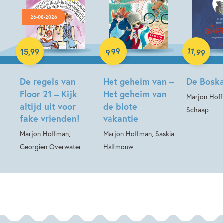
26-08-2026
Luisterboek
11
99
,
15
,
99
99
,
9
Hardcover
E-book
De regels van
Het geheim van –
De Boska
Floor 21 – Kijk
Het geheim van
Marjon Hoff
altijd uit voor
de blote
Schaap
fake vrienden!
vakantie
Marjon Hoffman,
Marjon Hoffman, Saskia
Georgien Overwater
Halfmouw