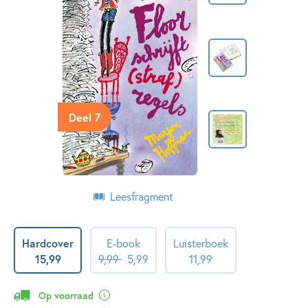
Deel 7
Leesfragment
Hardcover
E-book
Luisterboek
15
,
99
9
,
99
5
,
99
11
,
99
Op voorraad