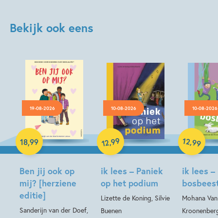
Bekijk ook eens
19-08-2026
10-08-2026
10-08-2026
Hardcover
99
12
,
,
18
,
99
99
12
Hardcover
Hardcover
Ben jij ook op
ik lees – Paniek
ik lees –
mij? [herziene
op het podium
bosbees
editie]
Lizette de Koning, Silvie
Mohana Van
Sanderijn van der Doef,
Buenen
Kroonenberg