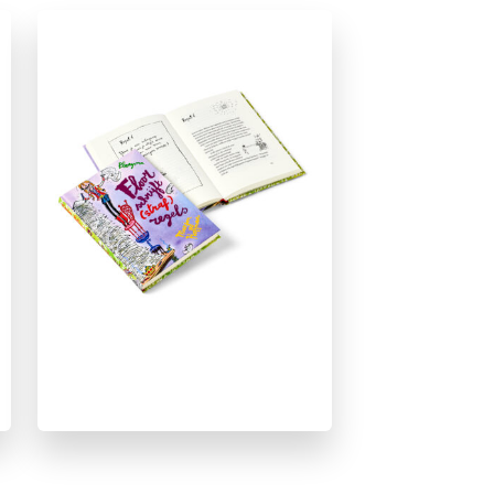
Bekend van film/tv
Broers & zussen
Familie & gezin
Humor
Meidenboeken
Vriendschap
Marjon Hoffman
Georgien Overwater