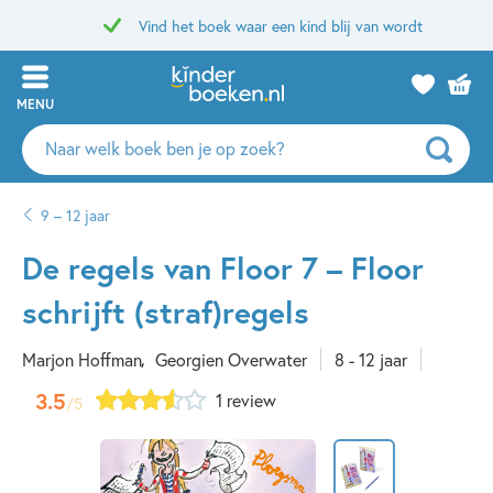
Vind het boek waar een kind blij van wordt
MENU
Zoeken
naar
boeken,
9 – 12 jaar
auteurs
en
De regels van Floor 7 – Floor
uitgevers
schrijft (straf)regels
Marjon Hoffman
Georgien Overwater
8 - 12 jaar
3.5
1 review
/5