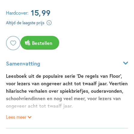
15
,
99
Hardcover:
Altijd de laagste prijs
Bestellen
Samenvatting
Leesboek uit de populaire serie 'De regels van Floor',
voor lezers van ongeveer acht tot twaalf jaar. Veertien
hilarische verhalen over spiekbriefjes, ouderavonden,
schoolvriendinnen en nog veel meer, voor lezers van
ongeveer acht tot twaalf jaar.
Lees meer
Regel 1
Als je een proefwerk hebt en je kan het niet in je hoofd
krijgen, moet je altijd een spiekbriefje maken!