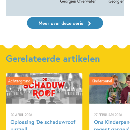
Georgien Overwater
Georgien O
Meer over deze serie
Gerelateerde artikelen
Achtergrond
Kinderpanel
20 APRIL 2026
27 FEBRUARI 2026
Oplossing ‘De schaduwroof’
Ons Kinderpane
puzzel!
regent ganzen’