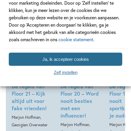
voor marketing doeleinden. Door op ‘Zelf instellen’ te
klikken, kun je meer lezen over de cookies die we
gebruiken op deze website en je voorkeuren aanpassen.
Door op ‘Accepteren en doorgaan’ te klikken, ga je
akkoord met het gebruik van alle categorieën cookies
Deel 21
Deel 20
zoals omschreven in ons
cookie statement
.
26-08-2026
Ja, ik accepteer cookies
99
15
,
,
15
,
99
99
15
Hardcover
Zelf instellen
Hardcover
Hardcover
De regels van
De regels van
De regel
Floor 21 – Kijk
Floor 20 – Word
Floor 19 
altijd uit voor
nooit besties
nooit
fake vrienden!
met een
sportkle
influencer!
je ouder
Marjon Hoffman,
Marjon Hoffman,
Marjon Hof
Georgien Overwater