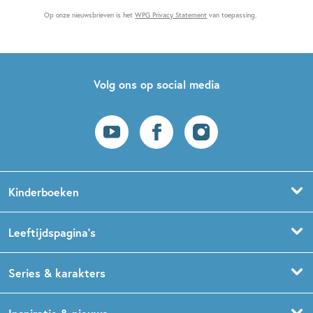
Op onze nieuwsbrieven is het
WPG Privacy Statement
van toepassing.
Volg ons op social media
Kinderboeken
Voorleesboeken
Leeftijdspagina’s
Prentenboeken
Boekentips 0 - 1,5 jaar
Series & karakters
Peuterboeken
Boekentips 1,5 - 3 jaar
De Gorgels