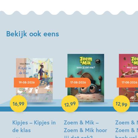
Bekijk ook eens
19-08-2026
17-08-2026
17-08-2026
Hardcover
99
12
,
,
16
,
99
99
12
Hardcover
Hardcover
Kipjes – Kipjes in
Zoem & Mik –
Zoem & 
de klas
Zoem & Mik hoor
Zoem & 
jij dat ook?
boek vol