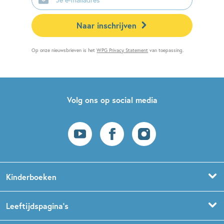
mailadres
Naar inschrijven
Op onze nieuwsbrieven is het
WPG Privacy Statement
van toepassing.
Volg ons op social media
Kinderboeken
Voorleesboeken
Leeftijdspagina’s
Prentenboeken