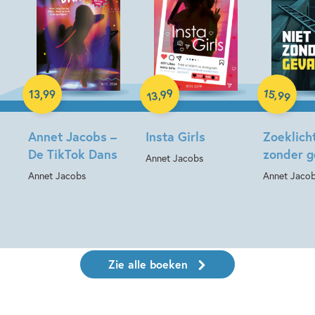
Hardcover
Hardcover
Hardcover
99
15
,
,
13
,
99
99
13
Annet Jacobs –
Insta Girls
Zoeklicht
De TikTok Dans
zonder g
Annet Jacobs
Annet Jacobs
Annet Jaco
Zie alle boeken