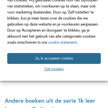
van statistieken, om voorkeuren op te slaan, maar ook
voor marketing doeleinden. Door op ‘Zelf instellen’ te
klikken, kun je meer lezen over de cookies die we
Ik leer lezen met Zwijsen
gebruiken op deze website en je voorkeuren aanpassen.
Door op ‘Accepteren en doorgaan’ te klikken, ga je
Ik leer lezen met Zwijsen" is dé succesvolle serie voor
akkoord met het gebruik van alle categorieën cookies
beginnende lezers. Nu met drie nieuwe titels op AVI E3 van
zoals omschreven in ons
cookie statement
.
bekende auteurs en illustratoren. De jonge lezer zal de
personages al snel (her)kennen... en in het hart sluiten!
Ja, ik accepteer cookies
Lees verder
Zelf instellen
Andere boeken uit de serie 'Ik leer