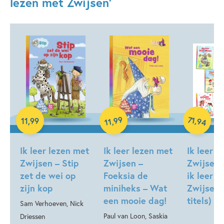
lezen met Zwijsen'
71
99
,
11
,
99
,
94
11
Samengeste
Hardcover
Hardcover
Ik leer lezen met
Ik leer lezen met
Ik leer l
Zwijsen – Stip
Zwijsen –
Zwijsen 
zet de wei op
Foeksia de
ik leer l
zijn kop
miniheks – Wat
Zwijsen 
een mooie dag!
titels)
Sam Verhoeven, Nick
Paul van Loon, Saskia
Driessen