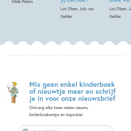
Hilde Peters
Lot Olsen, Job van
Lot Olsen, 
Gelder
Gelder
Mis geen enkel kinderboek
of nieuwtje meer en schrijf
je in voor onze nieuwsbrief
Ontvang elke twee weken nieuws,
kinderboekentips en inspiratie!
E-