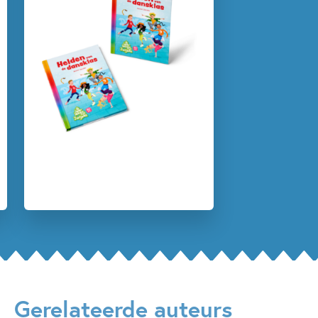
5 – 7 jaar
7 – 9 jaar
Beginnende lezer & AVI boeken
Dagelijks leven
Op & rond school
Televisie, film en TV
Woorden & taal
Annet Jacobs
ivan & ilia
ivan & ilia
Gerelateerde auteurs