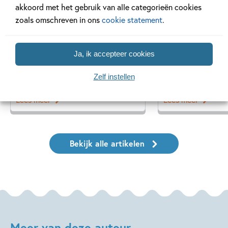
akkoord met het gebruik van alle categorieën cookies
zoals omschreven in ons
cookie statement
.
20 APRIL 2026
27 FEBRUARI 2026
Oplossing ‘De schaduwroof’
Ons Kinderpane
Ja, ik accepteer cookies
puzzel!
regent ganzen’
Zelf instellen
Lees meer
Lees meer
Bekijk alle artikelen
Meer van deze auteur