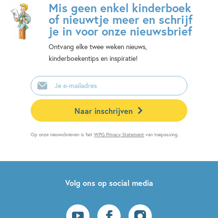
Mis geen enkel kinderboek
of nieuwtje meer en schrijf
je in voor onze nieuwsbrief
Ontvang elke twee weken nieuws,
kinderboekentips en inspiratie!
E-
mailadres
Naar inschrijven
Op onze nieuwsbrieven is het
WPG Privacy Statement
van toepassing.
Volg ons op social media