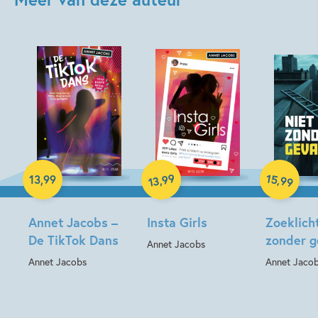
Hardcover
Hardcover
Hardcover
99
15
,
,
13
,
99
99
13
Annet Jacobs –
Insta Girls
Zoeklicht
De TikTok Dans
zonder g
Annet Jacobs
Annet Jacobs
Annet Jaco