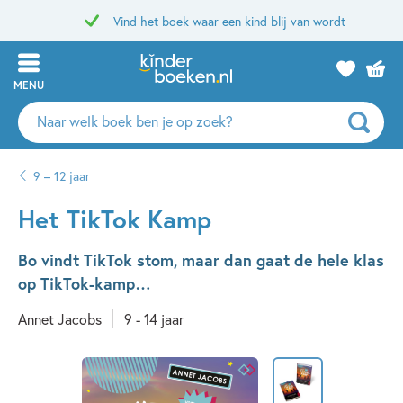
Vind het boek waar een kind blij van wordt
MENU
Zoeken
naar
boeken,
9 – 12 jaar
auteurs
en
Het TikTok Kamp
uitgevers
Bo vindt TikTok stom, maar dan gaat de hele klas
op TikTok-kamp…
Annet Jacobs
9 - 14 jaar