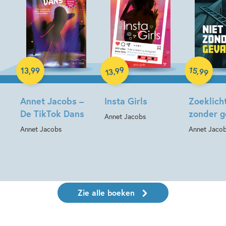
Hardcover
Hardcover
Hardcover
99
15
,
,
13
,
99
99
13
Annet Jacobs –
Insta Girls
Zoeklicht
De TikTok Dans
zonder g
Annet Jacobs
Annet Jacobs
Annet Jaco
Zie alle boeken