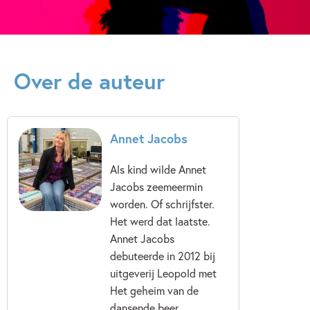
Kenmerken van dit boek
12+ jaar
9 – 12 jaar
Actie & avontuur
Over de auteur
Emoties & gevoelens
Humor
Meidenboeken
Techniek & wetenschap
Vriendschap
Zelfvertrouwen & weerbaarheid
Annet Jacobs
Annet Jacobs
Als kind wilde Annet
Jacobs zeemeermin
worden. Of schrijfster.
Het werd dat laatste.
Annet Jacobs
debuteerde in 2012 bij
uitgeverij Leopold met
Het geheim van de
dansende beer .