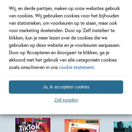
Oplossing ‘De schaduwroof’
Ons Kinderpane
Wij, en derde partijen, maken op onze websites gebruik
puzzel!
regent ganzen’
van cookies. Wij gebruiken cookies voor het bijhouden
van statistieken, om voorkeuren op te slaan, maar ook
voor marketing doeleinden. Door op ‘Zelf instellen’ te
Lees meer
Lees meer
klikken, kun je meer lezen over de cookies die we
gebruiken op deze website en je voorkeuren aanpassen.
Door op ‘Accepteren en doorgaan’ te klikken, ga je
Bekijk alle artikelen
akkoord met het gebruik van alle categorieën cookies
zoals omschreven in ons
cookie statement
.
Ja, ik accepteer cookies
Meer van deze auteur
Zelf instellen