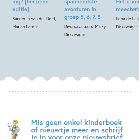
mij? [herziene
spannendste
Het crim
editie]
avonturen in
meesterb
groep 5, 6, 7, 8
Sanderijn van der Doef,
Ilona de La
Diverse auteurs, Micky
Marian Latour
Dirkzwager
Dirkzwager
Mis geen enkel kinderboek
of nieuwtje meer en schrijf
je in voor onze nieuwsbrief