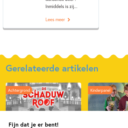
Inmiddels is zij...
Lees meer
Gerelateerde artikelen
Achtergrond
Kinderpanel
Fijn dat je er bent!
20 APRIL 2026
27 FEBRUARI 2026