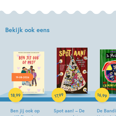
Bekijk ook eens
19-08-2026
Hardcover
Hardcover
16
99
,
18
,
99
,
99
17
Hardcover
Ben jij ook op
Spot aan! – De
De Bandin