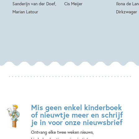
Sanderijn van der Doef,
Cis Meijer
Ilona de La
Marian Latour
Dirkzwager
Mis geen enkel kinderboek
of nieuwtje meer en schrijf
je in voor onze nieuwsbrief
Ontvang elke twee weken nieuws,