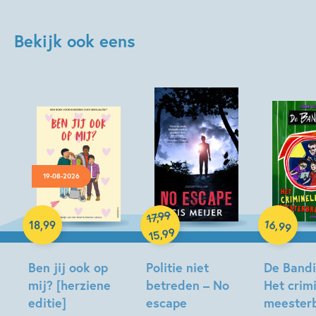
Bekijk ook eens
19-08-2026
Hardcover
99
,
17
Hardcover
Hardcover
16
,
18
,
99
99
99
,
15
Ben jij ook op
Politie niet
De Bandin
mij? [herziene
betreden – No
Het crim
editie]
escape
meesterb