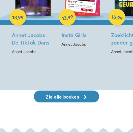
Hardcover
Hardcover
Hardcover
99
15
,
,
13
,
99
99
13
Annet Jacobs –
Insta Girls
Zoeklicht
De TikTok Dans
zonder g
Annet Jacobs
Annet Jacobs
Annet Jaco
Zie alle boeken