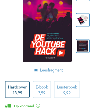
Leesfragment
Hardcover
E-book
Luisterboek
13
,
99
7
,
99
9
,
99
Op voorraad