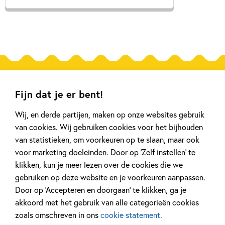
Gerelateerde artikelen
Fijn dat je er bent!
Wij, en derde partijen, maken op onze websites gebruik
Achtergrond
Kinderpanel
van cookies. Wij gebruiken cookies voor het bijhouden
van statistieken, om voorkeuren op te slaan, maar ook
voor marketing doeleinden. Door op ‘Zelf instellen’ te
klikken, kun je meer lezen over de cookies die we
gebruiken op deze website en je voorkeuren aanpassen.
20 APRIL 2026
27 FEBRUARI 2026
Oplossing ‘De schaduwroof’
Ons Kinderpane
Door op ‘Accepteren en doorgaan’ te klikken, ga je
puzzel!
regent ganzen’
akkoord met het gebruik van alle categorieën cookies
zoals omschreven in ons
cookie statement
.