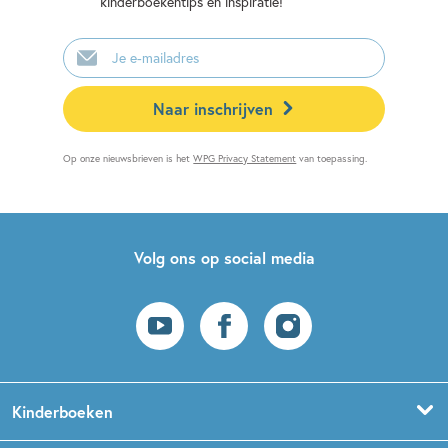
kinderboekentips en inspiratie!
E-
mailadres
Naar inschrijven
Op onze nieuwsbrieven is het
WPG Privacy Statement
van toepassing.
Volg ons op social media
Kinderboeken