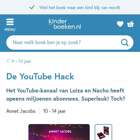
Vind het boek waar een kind blij van wordt
MENU
Zoeken
naar
boeken,
9 – 12 jaar
auteurs
en
De YouTube Hack
uitgevers
Het YouTube-kanaal van Loiza en Nacho heeft
opeens miljoenen abonnees. Superleuk! Toch?
Annet Jacobs
10 - 14 jaar