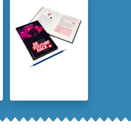
Kenmerken van dit boek
Kinderboekenjournaal
12+ jaar
9 – 12 jaar
Actie & avontuur
'
De game challenge
is in één woord GEWELDIG! Wat een
Detective & thrillers
Emoties & gevoelens
tof boek, spannend vanaf het begin tot aan de laatste
letter.' - Hebban
Spanning
Vriendschap
Annet Jacobs