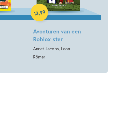
Hardcover
99
,
13
Avonturen van een
Roblox-ster
Annet Jacobs, Leon
Römer