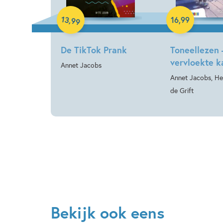
Hardcover
13
,
16
,
99
99
De TikTok Prank
Toneellezen 
vervloekte k
Annet Jacobs
Annet Jacobs, He
de Grift
Bekijk ook eens