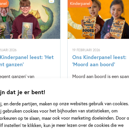
anel
Kinderpanel
RUARI 2026
19 FEBRUARI 2026
Kinderpanel leest: ‘Het
Ons Kinderpanel leest:
nt ganzen’
‘Moord aan boord’
regent ganzen' van
Moord aan boord is een spa
arie Jongbloed is een
avontuur van Arlo Banks, waa
tig verhaal over pesters,
je de moord op juffrouw Patt
jn dat je er bent!
pers en het vinden van je
moet oplossen. Benieuwd wa
j, en derde partijen, maken op onze websites gebruik van cookies.
 kracht. Benieuwd wat ons
Kinderpanel ervan vond? Lee
j gebruiken cookies voor het bijhouden van statistieken, om
rpanel ervan vond? Lees
snel verder!
orkeuren op te slaan, maar ook voor marketing doeleinden. Door 
erder!
elf instellen’ te klikken, kun je meer lezen over de cookies die we