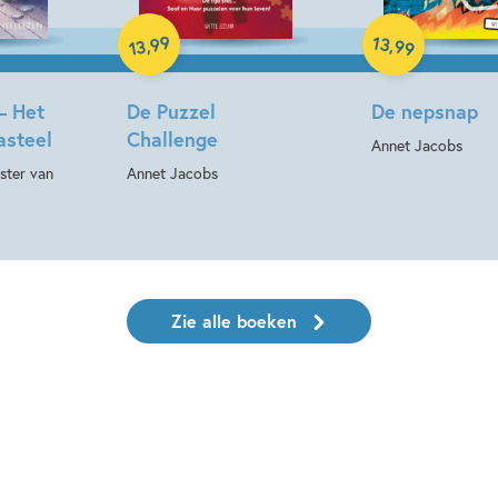
99
13
,
,
99
13
– Het
De Puzzel
De nepsnap
asteel
Challenge
Annet Jacobs
ster van
Annet Jacobs
Zie alle boeken