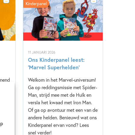
Kinderpanel
11 JANUARI 2026
Ons Kinderpanel leest:
‘Marvel Superhelden’
nnend
Welkom in het Marvel-universum!
rin
Ga op reddingsmissie met Spider-
i
Man, strijd mee met de Hulk en
t ons
versla het kwaad met Iron Man.
s
Of ga op avontuur met een van de
andere helden. Benieuwd wat ons
op
Kinderpanel ervan vond? Lees
snel verder!