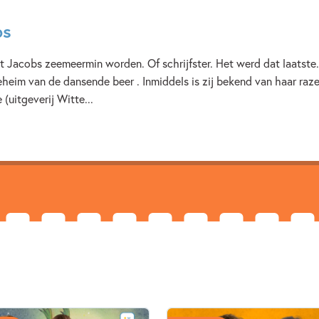
12+ jaar
7 – 9 jaar
bs
Meidenboeken
Vriendsch
t Jacobs zeemeermin worden. Of schrijfster. Het werd dat laatste.
heim van de dansende beer . Inmiddels is zij bekend van haar raz
uitgeverij Witte...