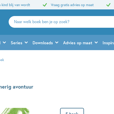
 kind blij van wordt
Vraag gratis advies op maat
Zoeken
naar
boeken,
auteurs
d
Series
Downloads
Advies op maat
Inspir
en
uitgevers
oek
merig avontuur
E-book