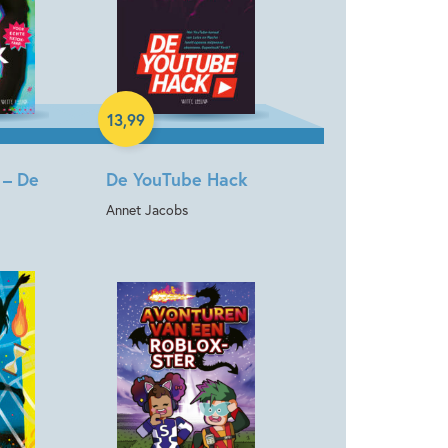
Hardcover
13
,
99
 – De
De YouTube Hack
Annet Jacobs