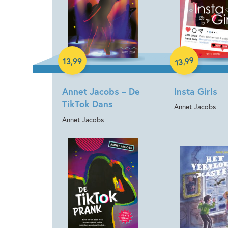
Hardcover
Hardcover
99
,
13
,
99
13
Annet Jacobs – De
Insta Girls
TikTok Dans
Annet Jacobs
Annet Jacobs
Hardcover