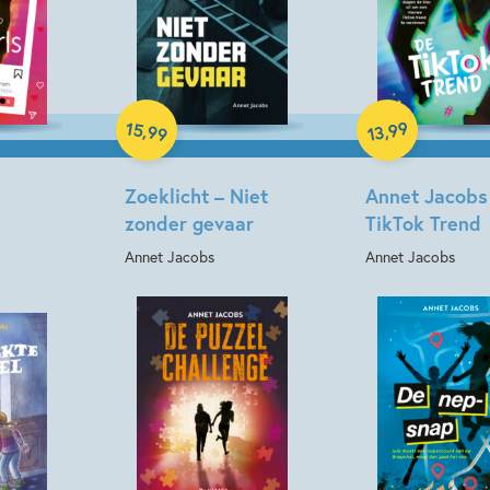
Hardcover
Hardcover
15
99
,
,
99
13
Zoeklicht – Niet
Annet Jacobs
zonder gevaar
TikTok Trend
Annet Jacobs
Annet Jacobs
Hardcover
Hardcover