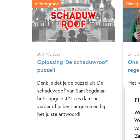
Achtergrond
Kinderp
20 APRIL 2026
27 FEB
Oplossing ‘De schaduwroof’
Ons 
puzzel!
rege
Denk je dat je de puzzel uit 'De
'Het 
schaduwroof' van Sam Segdman
Annem
hebt opgelost? Lees dan snel
prach
Fi
verder of je bent uitgekomen bij
meelo
Wi
het juiste antwoord!
eigen
Wi
Kinde
vo
snel v
‘Z