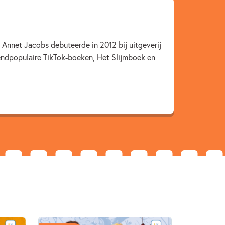
9 – 12 jaar
Actie & avontuur
Humor
ap
Annet Jacobs
 Annet Jacobs debuteerde in 2012 bij uitgeverij
endpopulaire TikTok-boeken, Het Slijmboek en