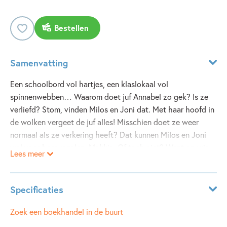
Bestellen
Samenvatting
Een schoolbord vol hartjes, een klaslokaal vol
spinnenwebben… Waarom doet juf Annabel zo gek? Is ze
verliefd? Stom, vinden Milos en Joni dat. Met haar hoofd in
de wolken vergeet de juf alles! Misschien doet ze weer
normaal als ze verkering heeft? Dat kunnen Milos en Joni
wel voor haar regelen. Makkie. Of toch niet? Want op wie
Lees meer
is de juf eigenlijk?
Specificaties
Leeftijdsindicatie:
5 - 10 jaar
Zoek een boekhandel in de buurt
ISBN:
9789025867010