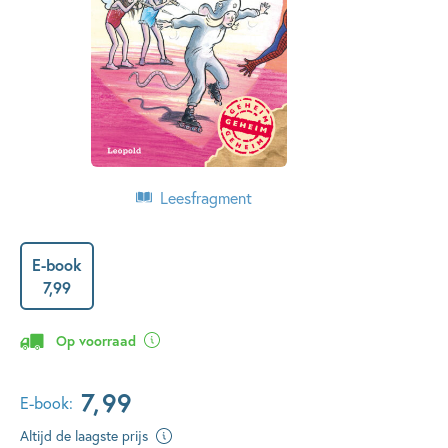
Leesfragment
E-book
7
,
99
Op voorraad
7
,
99
E-book:
Altijd de laagste prijs