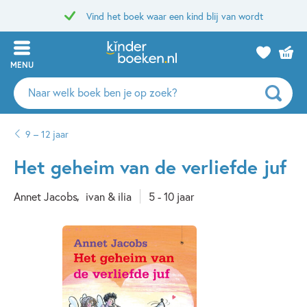
Vind het boek waar een kind blij van wordt
MENU
Zoeken
naar
boeken,
9 – 12 jaar
auteurs
en
Het geheim van de verliefde juf
uitgevers
Annet Jacobs
ivan & ilia
5 - 10 jaar