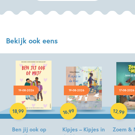
Bekijk ook eens
19-08-2026
19-08-2026
17-08-2026
Hardcover
99
12
,
,
18
,
99
99
16
Hardcover
Hardcover
Ben jij ook op
Kipjes – Kipjes in
Zoem & 