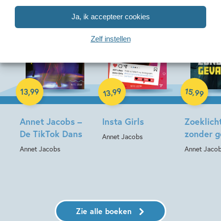
Ja, ik accepteer cookies
Zelf instellen
Hardcover
Hardcover
Hardcover
99
15
,
,
13
,
99
99
13
Annet Jacobs –
Insta Girls
Zoeklicht
De TikTok Dans
zonder g
Annet Jacobs
Annet Jacobs
Annet Jaco
Zie alle boeken