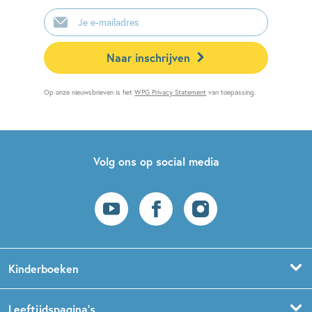
E-
mailadres
Naar inschrijven
Op onze nieuwsbrieven is het
WPG Privacy Statement
van toepassing.
Volg ons op social media
Kinderboeken
Voorleesboeken
Leeftijdspagina’s