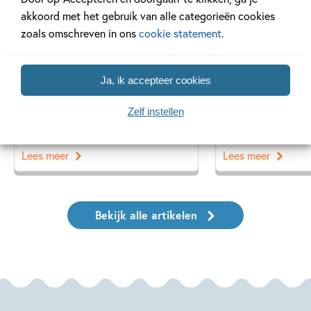
akkoord met het gebruik van alle categorieën cookies
zoals omschreven in ons
cookie statement
.
7 SEPTEMBER 2025
14 MEI 2025
Yorick Goldewijk schrijft
Interview met
Ja, ik accepteer cookies
nieuw boek ‘Albatros’
over ‘Neem een
Zelf instellen
Lees meer
Lees meer
Bekijk alle artikelen