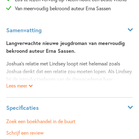
Van meervoudig bekroond auteur Erna Sassen
Samenvatting
Langverwachte nieuwe jeugdroman van meervoudig
bekroond auteur Erna Sassen.
Joshua’s relatie met Lindsey loopt niet helemaal zoals
Joshua denkt dat een relatie zou moeten lopen. Als Lindsey
bij de introductiedagen van de dansacademie haar
Lees meer
gedroomde danspartner Jeremy ontmoet, wordt hij
verteerd door jaloezie. Jeremy is in alles ‘hetzelfde’ als
Lindsey, dus wat gaat haar ervan weerhouden iets met hem
Specificaties
te beginnen? Sinds het eindexamen zit Joshua sowieso niet
zo lekker in zijn vel; hij mist zijn klasgenoten uit 4 vmbo en
Leeftijdsindicatie:
14 - 18 jaar
Zoek een boekhandel in de buurt
hun vrolijke chaos. En dan belt Zivan, zijn vroegere
ISBN:
9789025889357
Schrijf een review
soulmate die tegenwoordig