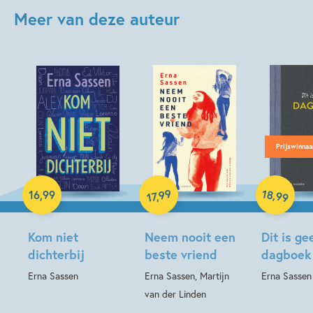
Meer van deze auteur
Prijswinnaa
Paperback
Paperback
Paperback
18
99
,
16
,
99
,
99
17
Kom niet
Neem nooit een
Dit is ge
dichterbij
beste vriend
dagboek
Erna Sassen
Erna Sassen, Martijn
Erna Sassen
van der Linden