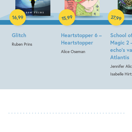
Paperback
Paperback
99
27
,
,
16
,
99
99
15
Hardcover
Glitch
Heartstopper 6 –
School o
Heartstopper
Magic 2 
Ruben Prins
echo’s v
Alice Oseman
Atlantis
Jennifer Ali
Isabelle Hirt