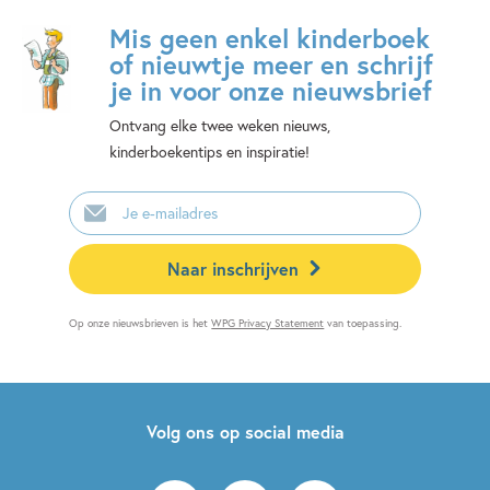
Mis geen enkel kinderboek
of nieuwtje meer en schrijf
je in voor onze nieuwsbrief
Ontvang elke twee weken nieuws,
kinderboekentips en inspiratie!
E-
mailadres
Naar inschrijven
Op onze nieuwsbrieven is het
WPG Privacy Statement
van toepassing.
Volg ons op social media