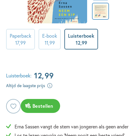
Paperback
E-book
Luisterboek
17
,
99
11
,
99
12
,
99
12
,
99
Luisterboek:
Altijd de laagste prijs
Bestellen
Erna Sassen vangt de stem van jongeren als geen ander
Los te lezen vervolg op 'Neem nooit een beste vriend'