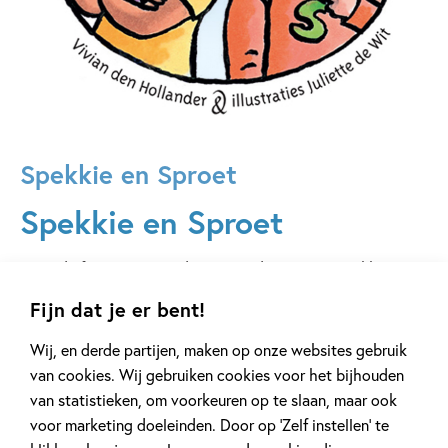
Spekkie en Sproet
Spekkie en Sproet
Geen dief is veilig voor deze twee detectives! Spekkie en
Sproet zijn beste vrienden en echte speurneuzen. Spekkie
Fijn dat je er bent!
gaat nergens heen zonder haar opschrijfboekje. Want je
weet maar nooit wat voor verdachte zaken je allemaal
Wij, en derde partijen, maken op onze websites gebruik
tegen gaat komen! Alles schrijft ze op. Wat ze ook niet
van cookies. Wij gebruiken cookies voor het bijhouden
vergeet, zijn haar spekkies. Als ze die eet kan ze extra goed
van statistieken, om voorkeuren op te slaan, maar ook
nadenken. Spekkies neef Nelson werkt bij de politie. Zo
voor marketing doeleinden. Door op ‘Zelf instellen’ te
horen Spekkie en Sproet nog eens wat en krijgen ze soms