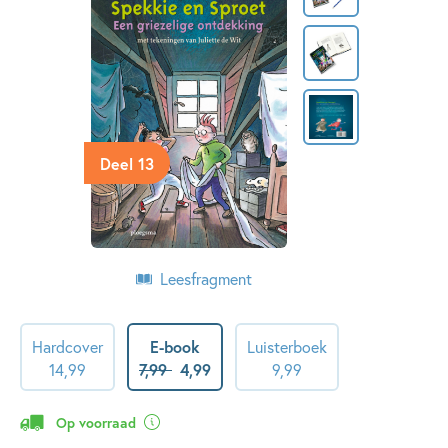
Deel 13
Leesfragment
Hardcover
E-book
Luisterboek
14
,
99
7
,
99
4
,
99
9
,
99
Op voorraad