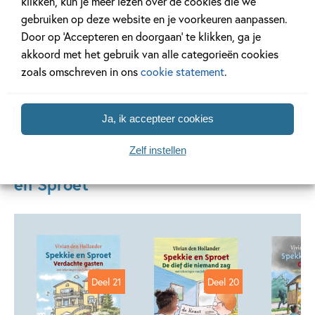
klikken, kun je meer lezen over de cookies die we
de kans om hem bij een zaak te helpen!
gebruiken op deze website en je voorkeuren aanpassen.
Door op ‘Accepteren en doorgaan’ te klikken, ga je
akkoord met het gebruik van alle categorieën cookies
Lees verder
zoals omschreven in ons
cookie statement
.
Ja, ik accepteer cookies
Zelf instellen
Andere boeken uit de serie 'Spekkie
en Sproet'
Deel 21
Deel 20