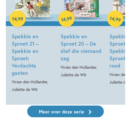
99
14
,
,
14
,
99
99
14
Hardcover
Hardcover
Hardcover
Spekkie en
Spekkie en
Spekkie 
Sproet 21 –
Sproet 20 – De
Sproet 1
Spekkie en
dief die niemand
Spekkie 
Sproet:
zag
Sproet: 
Verdachte
rood
Vivian den Hollander,
gasten
Vivian den H
Juliette de Wit
Vivian den Hollander,
Juliette de 
Juliette de Wit
Meer over deze serie