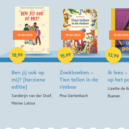
19-08-2026
12-08-2026
10-08-2026
Hardcover
Hardcover
99
12
,
,
18
,
99
99
15
Hardcover
Ben jij ook op
Zoekboeken –
ik lees –
mij? [herziene
Tien tellen in de
op het p
editie]
rimboe
Lizette de Ko
Sanderijn van der Doef,
Pina Gertenbach
Buenen
Marian Latour