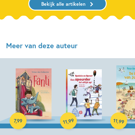
Bekijk alle artikelen
Meer van deze auteur
E-book
Hardcover
99
11
,
7
,
99
,
99
11
Hardcover