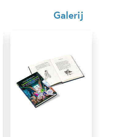
Kenmerken van dit boek
Galerij
7 – 9 jaar
9 – 12 jaar
Actie & avontuur
Beginnende lezer & AVI boeken
Detective & thrillers
Dieren & natuur
Familie & gezin
Spanning
Spanning & griezelen
Vriendschap
Woorden & taal
Vivian den Hollander
Juliette de Wit