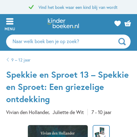
Vind het boek waar een kind blij van wordt
MENU
Zoeken
naar
boeken,
9 – 12 jaar
auteurs
en
Spekkie en Sproet 13 – Spekkie
uitgevers
en Sproet: Een griezelige
ontdekking
Vivian den Hollander
Juliette de Wit
7 - 10 jaar