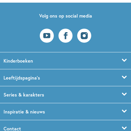
Volg ons op social media
Kinderboeken
Voorleesboeken
Leeftijdspagina’s
Prentenboeken
Boekentips 0 - 1,5 jaar
Series & karakters
Peuterboeken
Boekentips 1,5 - 3 jaar
De Gorgels
Inspiratie & nieuws
Babyboeken
Boekentips 3 - 5 jaar
Dog Man
Kinderboekenweek
Contact
Sprookjesboeken