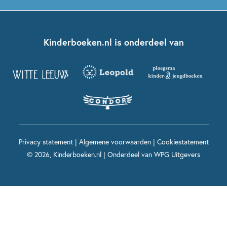
Boekentips 5 - 7 jaar
Dolfje Weerwolfje
Kinderjury
Over ons
Kinderboeken klassiekers
Boekentips 7 - 9 jaar
Fien en Teun
Nationale Voorleesdagen
Contact
Kinderboeken.nl is onderdeel van
Kinderboeken diversiteit
Boekentips 9 - 12 jaar
Kikker
Griffels en Penselen
Advies op maat
Grappige kinderboeken
Boekentips 12+ jaar
Spekkie en Sproet
Woutertje Pieterse Prijs
Nieuwsbrief
Spannende kinderboeken
Boekentips 15+ jaar
Mees Kees
Kinderboeken top 10
Alle boeken per onderwerp
Voor volwassenen
De regels van Floor
Prentenboeken top 10
Privacy statement
|
Algemene voorwaarden
|
Cookiestatement
Maxi & Helium
© 2026, Kinderboeken.nl | Onderdeel van
WPG Uitgevers
Voor het onderwijs
Alle kinderboekenpersonages