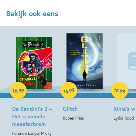
Bekijk ook eens
Paperback
Paperback
Hardcover
99
15
,
,
16
,
99
99
16
De Bandini’s 2 –
Glitch
Xinia’s 
Het criminele
Ruben Prins
Lydia Rood
meesterbrein
Ilona de Lange, Micky