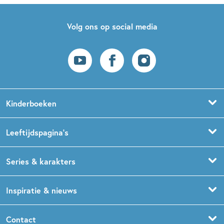
Volg ons op social media
Kinderboeken
Voorleesboeken
Leeftijdspagina’s
Prentenboeken
Boekentips 0 - 1,5 jaar
Series & karakters
Peuterboeken
Boekentips 1,5 - 3 jaar
De Gorgels
Inspiratie & nieuws
Babyboeken
Boekentips 3 - 5 jaar
Dog Man
Kinderboekenweek
Contact
Sprookjesboeken