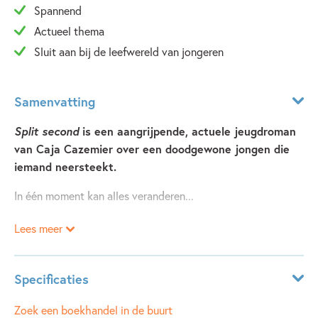
Spannend
Actueel thema
Sluit aan bij de leefwereld van jongeren
Samenvatting
Split second
is een aangrijpende, actuele jeugdroman
van Caja Cazemier over een doodgewone jongen die
iemand neersteekt.
In één moment kan alles veranderen...
Lees meer
Zijn vrienden hebben allemaal een mes op zak, en dus is dat
voor Thijs (15) ook vanzelfsprekend. Een mes draag je om
jezelf te beschermen. Wat er zou kunnen gebeuren als je
Specificaties
het ook écht gebruikt, daar denkt Thijs niet over na. Tot het
te laat is…
Leeftijdsindicatie:
13 - 16 jaar
Zoek een boekhandel in de buurt