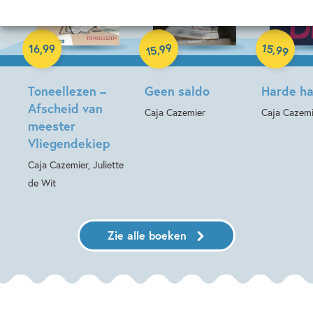
Paperback
Paperback
99
15
,
,
16
,
99
99
15
Hardcover
Toneellezen –
Geen saldo
Harde h
Afscheid van
Caja Cazemier
Caja Cazemi
meester
Vliegendekiep
Caja Cazemier, Juliette
de Wit
Zie alle boeken