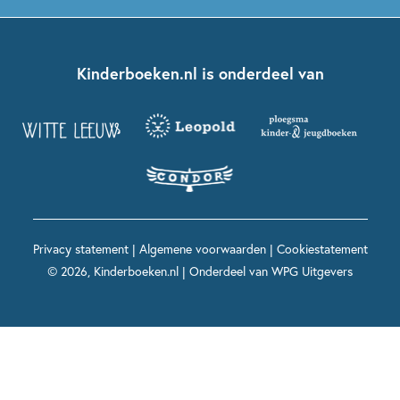
Boekentips 5 - 7 jaar
Dolfje Weerwolfje
Kinderjury
Over ons
Kinderboeken klassiekers
Boekentips 7 - 9 jaar
Fien en Teun
Nationale Voorleesdagen
Contact
Kinderboeken.nl is onderdeel van
Kinderboeken diversiteit
Boekentips 9 - 12 jaar
Kikker
Griffels en Penselen
Advies op maat
Grappige kinderboeken
Boekentips 12+ jaar
Spekkie en Sproet
Woutertje Pieterse Prijs
Nieuwsbrief
Spannende kinderboeken
Boekentips 15+ jaar
Mees Kees
Kinderboeken top 10
Alle boeken per onderwerp
Voor volwassenen
De regels van Floor
Prentenboeken top 10
Privacy statement
|
Algemene voorwaarden
|
Cookiestatement
Maxi & Helium
© 2026, Kinderboeken.nl | Onderdeel van
WPG Uitgevers
Voor het onderwijs
Alle kinderboekenpersonages