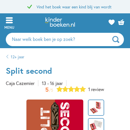
Vind het boek waar een kind blij van wordt
MENU
Zoeken
naar
boeken,
12+ jaar
auteurs
en
Split second
uitgevers
Caja Cazemier
13 - 16 jaar
5
1 review
/5