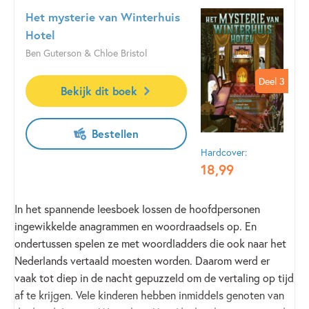
passen in het Engelse stramien, en de Engelse uitgever had
Het mysterie van Winterhuis
besloten het enigszins filosofisch-abstracte hoofdstuk ‘The
Hotel
piper at the gates of dawn’ weg te laten. Enkele jaren later
Ben Guterson & Chloe Bristol
werd het boek opnieuw uitgebracht, nu weer met de
Deel 3
Deel 3
klassieke illustraties van Ernest Shepard, en greep de
Bekijk dit boek
uitgever de kans om het ‘verloren hoofdstuk’ weer toe te
voegen. Reggie vertaalde het alsnog, en zo was
De wind in
Bestellen
de wilgen
eindelijk weer compleet!
Hardcover:
18
,
99
In het spannende leesboek lossen de hoofdpersonen
ingewikkelde anagrammen en woordraadsels op. En
ondertussen spelen ze met woordladders die ook naar het
Nederlands vertaald moesten worden. Daarom werd er
vaak tot diep in de nacht gepuzzeld om de vertaling op tijd
af te krijgen. Vele kinderen hebben inmiddels genoten van