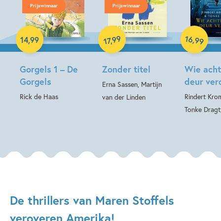
Prijswinnaar
Prijswinnaar
Luisterboek
Paperback
Hardcover
16
99
,
14
,
99
,
99
17
Gorgels 1 – De
Zonder titel
Wie acht
Gorgels
deur ver
Erna Sassen, Martijn
Rick de Haas
Rindert Kro
van der Linden
Tonke Dragt
De thrillers van Maren Stoffels
veroveren Amerika!