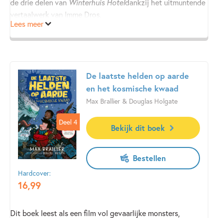
de drie delen van
Winterhuis Hotel
dankzij het uitmuntende
vertaalwerk van Imme Dros.
Lees meer
De laatste helden op aarde
en het kosmische kwaad
Max Brallier & Douglas Holgate
Deel 4
Deel 4
Bekijk dit boek
Bestellen
Hardcover:
16
,
99
Dit boek leest als een film vol gevaarlijke monsters,