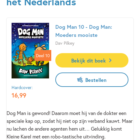
het Nederlands
Dog Man 10 - Dog Man:
Moeders mooiste
Dav Pilkey
Deel 10
Deel 10
Bekijk dit boek
Bestellen
Hardcover:
16
,
99
Dog Man is gewond! Daarom moet hij van de dokter een
speciale kap op, zodat hij niet op zijn verband kauwt. Maar
nu lachen de andere agenten hem uit… Gelukkig komt
Kleine Karel met een robo-tastische uitvinding.