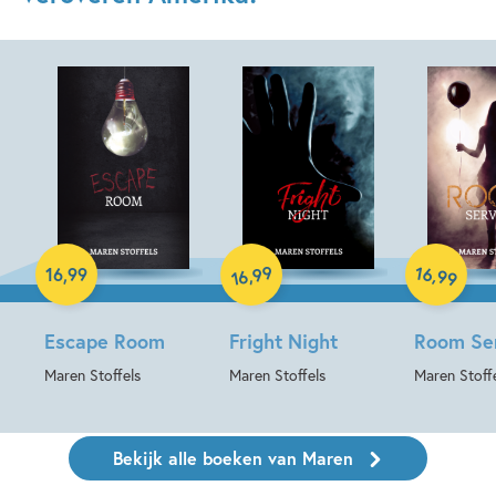
Paperback
Paperback
Paperback
99
16
,
,
16
,
99
99
16
Escape Room
Fright Night
Room Se
Maren Stoffels
Maren Stoffels
Maren Stoff
Bekijk alle boeken van Maren