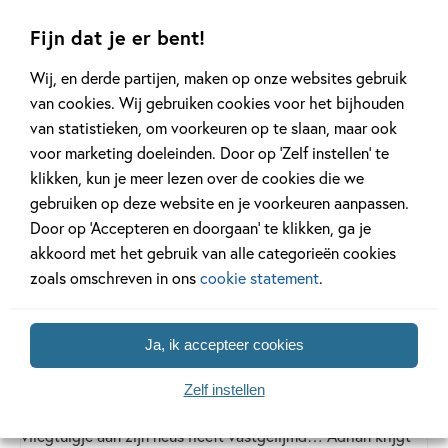
advies gevraagd aan een botanicus over de juiste vertaling
van een aantal plantentermen. Dat is pas grondig
Fijn dat je er bent!
vertaalwerk!
Wij, en derde partijen, maken op onze websites gebruik
De groeipijnen van Adrian
van cookies. Wij gebruiken cookies voor het bijhouden
van statistieken, om voorkeuren op te slaan, maar ook
Mole
voor marketing doeleinden. Door op ‘Zelf instellen’ te
Sue Townsend
klikken, kun je meer lezen over de cookies die we
Deel 2
Deel 2
gebruiken op deze website en je voorkeuren aanpassen.
Bekijk dit boek
Door op ‘Accepteren en doorgaan’ te klikken, ga je
akkoord met het gebruik van alle categorieën cookies
Bestellen
zoals omschreven in ons
cookie statement
.
E-book:
11
,
99
Ja, ik accepteer cookies
Adrian Mole is terug, en hij is nog altijd even chagrijnig! En
Zelf instellen
niet alleen omdat hij aan het begin van het verhaal een
vliegtuigje aan zijn neus heeft vastgelijmd… Adrian krijgt