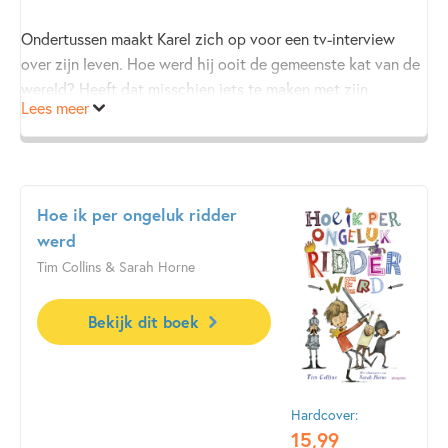
Ondertussen maakt Karel zich op voor een tv-interview
over zijn leven. Hoe werd hij ooit de gemeenste kat van de
wereld? Heeft dat misschien iets te maken met zijn
Lees meer
ouders…? Daarover gesproken: Karels vader Opa bereidt
weer een nare aanval op de stad voor. En het is nog maar
de vraag of de Supermaatjes hem dit keer kunnen
stoppen…
Hoe ik per ongeluk ridder
Met natuurlijk weer hartstikke veel tekentips en een
werd
briljante vertaling van Tjibbe Veldkamp.
Tim Collins & Sarah Horne
Bekijk dit boek
Hardcover:
15
,
99