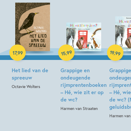
Hardcover
99
19
,
,
17
,
99
99
15
Hardcover
Hardcover
Het lied van de
Grappige en
Grappige
spreeuw
ondeugende
ondeuge
rijmprentenboeken
rijmpre
Octavie Wolters
– Hé, wie zit er op
– Hé, wie
de wc?
de wc? (
geluidsb
Harmen van Straaten
Harmen van 