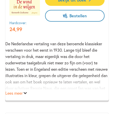
Bestellen
Hardcover:
24
,
99
De Nederlandse vertaling van deze beroemde klassieker
verscheen voor het eerst in 1930. Lange tijd bleef die
vertaling in druk, maar eigenlijk was die door het
ouderwetse taalgebruik niet meer zo fijn om (voor) te
lezen. Toen er in Engeland een editie verscheen met nieuwe
illustraties in kleur, grepen de uitgever die gelegenheid dan
ook aan om het boek opnieuw te laten vertalen, en wel
door schrijver Reggie Naus, die een groot fan was van het
Lees meer
boek. De pers was erg enthousiast over zijn vertaling, maar
één ding zat Reggie dwars: een van zijn favoriete
hoofdstukken uit het boek ontbrak. Omdat de uitgever
‘meedrukte’ met de Engelse editie, moest de tekst precies