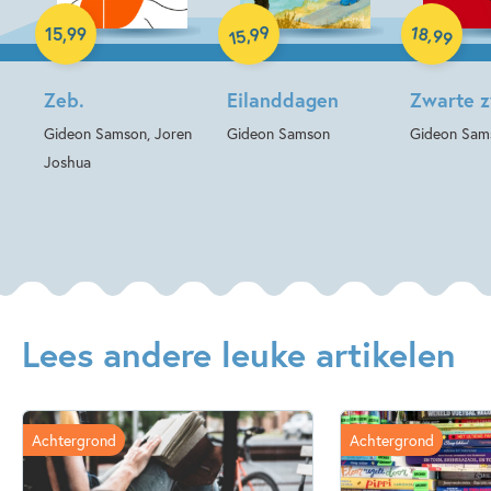
99
18
,
,
15
,
99
99
15
Zeb.
Eilanddagen
Zwarte 
Gideon Samson, Joren
Gideon Samson
Gideon Sam
Joshua
Lees andere leuke artikelen
Achtergrond
Achtergrond