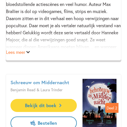
bloedstollende actiescènes en veel humor. Auteur Max
Brallier is dol op videogames, films, strips en muziek.
Daarom zitten er in dit verhaal een hoop verwijzingen naar
popcultuur. Daar moet je als vertaler natuurlijk verstand van
hebben! Gelukkig wordt deze serie vertaald door Hanneke
Majoor, die al die verwijzingen goed snapt. Ze weet
wanneer dingen Amerikaans moeten blijven… en wanneer
Lees meer
iets toch echt even vernederlandst moet worden. Het
resultaat leest als een (zombie)trein!
Schreeuw om Middernacht
Benjamin Read & Laura Trinder
Bekijk dit boek
Deel 2
Deel 2
Bestellen