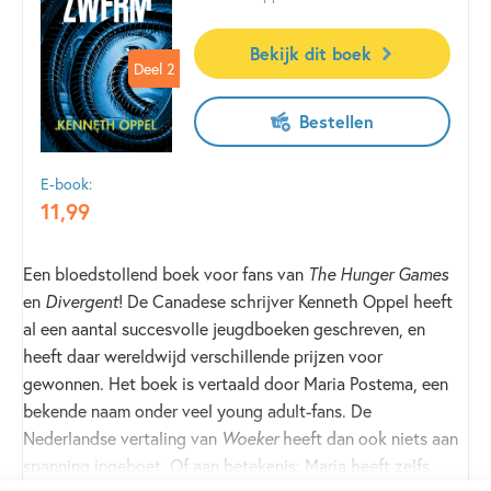
Bekijk dit boek
Deel 2
Deel 2
Bestellen
E-book:
11
,
99
Een bloedstollend boek voor fans van
The Hunger Games
en
Divergent
! De Canadese schrijver Kenneth Oppel heeft
al een aantal succesvolle jeugdboeken geschreven, en
heeft daar wereldwijd verschillende prijzen voor
gewonnen. Het boek is vertaald door Maria Postema, een
bekende naam onder veel young adult-fans. De
Nederlandse vertaling van
Woeker
heeft dan ook niets aan
spanning ingeboet. Of aan betekenis: Maria heeft zelfs
Lees meer