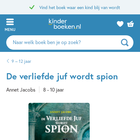
Vind het boek waar een kind blij van wordt
MENU
Zoeken
naar
boeken,
9 – 12 jaar
auteurs
en
De verliefde juf wordt spion
uitgevers
Annet Jacobs
8 - 10 jaar