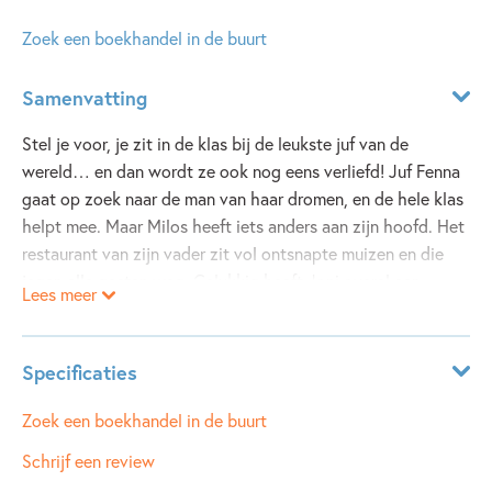
Zoek een boekhandel in de buurt
Samenvatting
Stel je voor, je zit in de klas bij de leukste juf van de
wereld… en dan wordt ze ook nog eens verliefd! Juf Fenna
gaat op zoek naar de man van haar dromen, en de hele klas
helpt mee. Maar Milos heeft iets anders aan zijn hoofd. Het
restaurant van zijn vader zit vol ontsnapte muizen en die
jagen alle gasten weg. Gelukkig heeft Joni overal een
Lees meer
knettergekke oplossing voor.
Is verliefd zijn soms besmettelijk?
Nee toch?
Specificaties
Leeftijdsindicatie:
8 - 10 jaar
Zoek een boekhandel in de buurt
ISBN:
9789025869809
Schrijf een review
NUR:
282