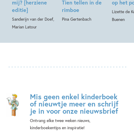
mij? [herziene
Tien tellen in de
op het p
editie]
rimboe
Lizette de Ko
Sanderijn van der Doef,
Pina Gertenbach
Buenen
Marian Latour
Mis geen enkel kinderboek
of nieuwtje meer en schrijf
je in voor onze nieuwsbrief
Ontvang elke twee weken nieuws,
kinderboekentips en inspiratie!