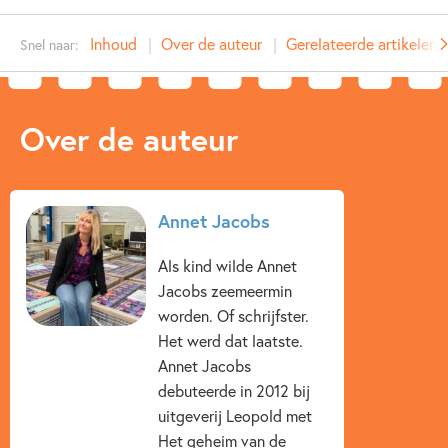
Type:
E-book
Inhoud
Over de auteur
Gerelateerde artikelen
Snel naar:
Auteur(s):
Annet Jacobs
Prijs:
7
,
99
Aantal pagina's:
112
Over de auteur
Uitgever:
Leopold
Verschijningsdatum:
16-03-2016
Kenmerken van e-book
Annet Jacobs
7 – 9 jaar
9 – 12 jaar
Actie & avontuur
Als kind wilde Annet
Jacobs zeemeermin
Dagelijks leven
Dieren & natuur
worden. Of schrijfster.
Liefde & verliefdheid
Op & rond school
Het werd dat laatste.
Annet Jacobs
Annet Jacobs
debuteerde in 2012 bij
uitgeverij Leopold met
Het geheim van de