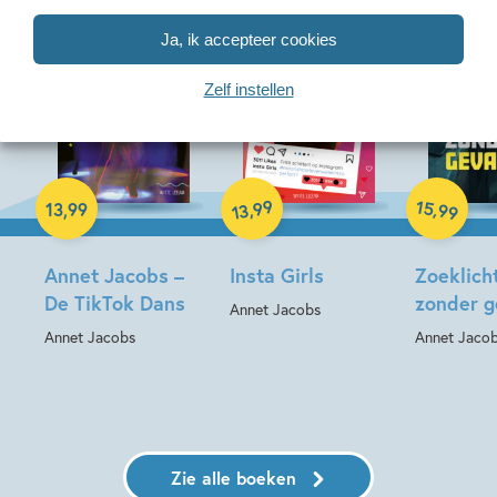
Ja, ik accepteer cookies
Zelf instellen
Hardcover
Hardcover
Hardcover
99
15
,
,
13
,
99
99
13
Annet Jacobs –
Insta Girls
Zoeklicht
De TikTok Dans
zonder g
Annet Jacobs
Annet Jacobs
Annet Jaco
Zie alle boeken