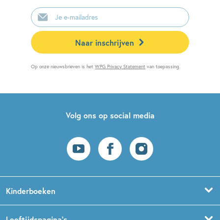
E-
mailadres
Naar inschrijven
Op onze nieuwsbrieven is het
WPG Privacy Statement
van toepassing.
Volg ons op social media
Kinderboeken
Voorleesboeken
Leeftijdspagina’s