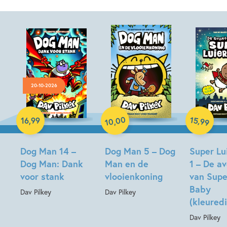
20-10-2026
Hardcover
Paperback
00
15
,
16
,
99
,
99
10
Hardcover
Dog Man 14 –
Dog Man 5 – Dog
Super Lu
Dog Man: Dank
Man en de
1 – De a
voor stank
vlooienkoning
van Supe
Baby
Dav Pilkey
Dav Pilkey
(kleuredi
Dav Pilkey