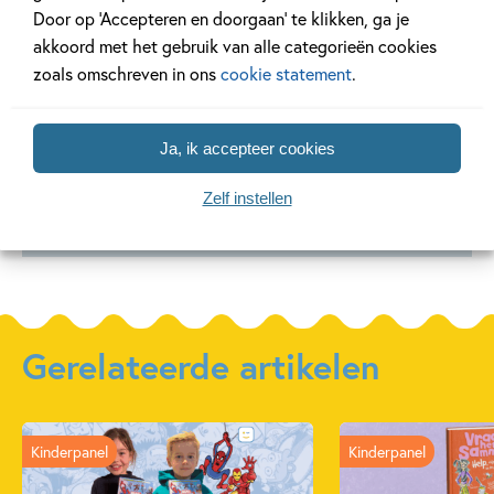
Door op ‘Accepteren en doorgaan’ te klikken, ga je
Kleine Karels
Kleine Karels
Kleine K
akkoord met het gebruik van alle categorieën cookies
Tekenclub 4 –
Tekenclub 2 –
Tekenclu
zoals omschreven in ons
cookie statement
.
Kleine Karels
Kleine Karels
Kleine K
tekenclub 4 –
tekenclub 2 – Als
tekenclu
Samen staan we
kikkers gaan
Dav Pilkey
Ja, ik accepteer cookies
gek
keten
Zelf instellen
Dav Pilkey
Dav Pilkey
Gerelateerde artikelen
Kinderpanel
Kinderpanel