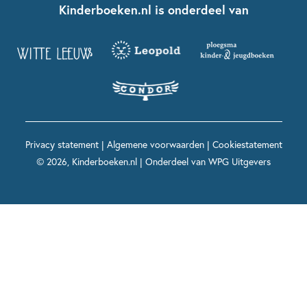
Contact
Kinderboeken.nl is onderdeel van
Kinderboeken diversiteit
Boekentips 9 - 12 jaar
Kikker
Griffels en Penselen
Advies op maat
Grappige kinderboeken
Boekentips 12+ jaar
Spekkie en Sproet
Woutertje Pieterse Prijs
Nieuwsbrief
Spannende kinderboeken
Boekentips 15+ jaar
Mees Kees
Kinderboeken top 10
Alle boeken per onderwerp
Voor volwassenen
De regels van Floor
Prentenboeken top 10
Privacy statement
|
Algemene voorwaarden
|
Cookiestatement
Maxi & Helium
© 2026, Kinderboeken.nl | Onderdeel van
WPG Uitgevers
Voor het onderwijs
Alle kinderboekenpersonages