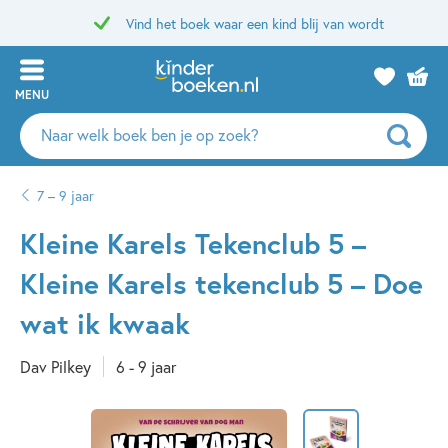
Vind het boek waar een kind blij van wordt
MENU
Zoeken
naar
boeken,
7 – 9 jaar
auteurs
en
Kleine Karels Tekenclub 5 –
uitgevers
Kleine Karels tekenclub 5 – Doe
wat ik kwaak
Dav Pilkey
6 - 9 jaar