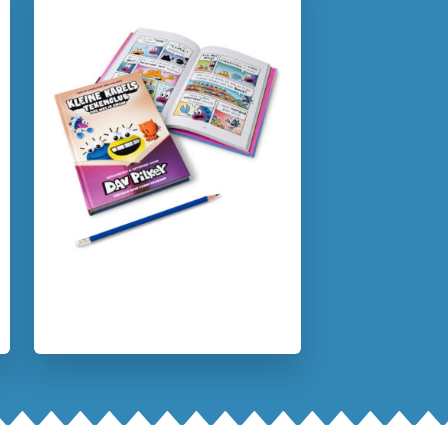
Verschijningsdatum:
23-04-2025
Kenmerken van dit boek
5 – 7 jaar
7 – 9 jaar
Actie & avontuur
Broers & zussen
Familie & gezin
Graphic novel/extra veel beeld
Humor
Dav Pilkey