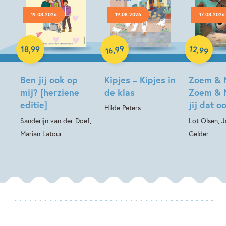
19-08-2026
19-08-2026
17-08-2026
Hardcover
99
12
,
,
18
,
99
99
16
Hardcover
Hardcover
Ben jij ook op
Kipjes – Kipjes in
Zoem & 
mij? [herziene
de klas
Zoem & 
editie]
jij dat o
Hilde Peters
Sanderijn van der Doef,
Lot Olsen, 
Marian Latour
Gelder