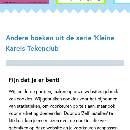
Andere boeken uit de serie 'Kleine
Karels Tekenclub'
Fijn dat je er bent!
Deel 4
Deel 2
Wij, en derde partijen, maken op onze websites gebruik
van cookies. Wij gebruiken cookies voor het bijhouden
van statistieken, om voorkeuren op te slaan, maar ook
voor marketing doeleinden. Door op ‘Zelf instellen’ te
99
15
Hardcover
,
,
15
,
99
99
15
klikken, kun je meer lezen over de cookies die we
Hardcover
Hardcover
gebruiken op deze website en je voorkeuren aanpassen.