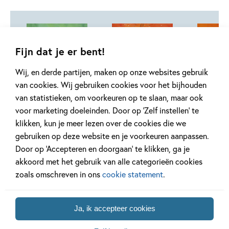
Fijn dat je er bent!
Deel 12
Deel 11
Wij, en derde partijen, maken op onze websites gebruik
van cookies. Wij gebruiken cookies voor het bijhouden
van statistieken, om voorkeuren op te slaan, maar ook
voor marketing doeleinden. Door op ‘Zelf instellen’ te
Hardcover
Hardcover
E-book
99
9
,
99
,
15
,
99
15
klikken, kun je meer lezen over de cookies die we
gebruiken op deze website en je voorkeuren aanpassen.
Door op ‘Accepteren en doorgaan’ te klikken, ga je
Mees Kees 12 –
Mees Kees 11 –
Mees Kee
akkoord met het gebruik van alle categorieën cookies
Mees Kees – De
Mees Kees:
Mees Ke
zoals omschreven in ons
cookie statement
.
husselrace
Hoppa!
Bloedjel
Mirjam Oldenhave, Rick
Mirjam Oldenhave, Rick
Mirjam Olde
de Haas
de Haas
de Haas
Ja, ik accepteer cookies