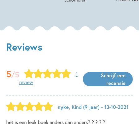
Reviews
5
/5
1
Schrijf een
review
recensie
nyke
,
Kind
(9 jaar)
- 13-10-2021
het is een leuk boek anders dan anders? ? ? ? ?