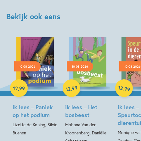
Bekijk ook eens
10-08-2026
10-08-2026
10-08-2026
Hardcover
99
12
,
,
12
,
99
99
12
Hardcover
Hardcover
ik lees – Paniek
ik lees – Het
ik lees –
op het podium
bosbeest
Speurtoc
dierentu
Lizette de Koning, Silvie
Mohana Van den
Monique van
Buenen
Kroonenberg, Daniëlle
Zanden, Ger
Schothorst