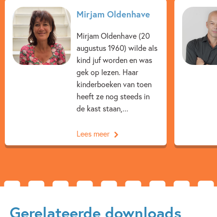
Kenmerken van e-book
Mirjam Oldenhave
12+ jaar
7 – 9 jaar
9 – 12 jaar
Mirjam Oldenhave (20
Beginnende lezer & AVI boeken
Dagelijks leven
augustus 1960) wilde als
kind juf worden en was
Graphic novel/extra veel beeld
Humor
gek op lezen. Haar
kinderboeken van toen
Op & rond school
Vriendschap
heeft ze nog steeds in
Mirjam Oldenhave
Rick de Haas
de kast staan,...
Lees meer
Gerelateerde downloads