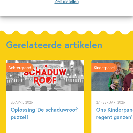
Zelf instellen
Meer over deze serie
Gerelateerde artikelen
Achtergrond
Kinderpanel
20 APRIL 2026
27 FEBRUARI 2026
Oplossing ‘De schaduwroof’
Ons Kinderpane
puzzel!
regent ganzen’