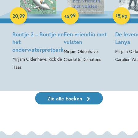
Hardcover
Paperback
Hardcover
99
15
,
,
20
,
99
99
14
Boutje 2 – Boutje en
Een vriendin met
De leven
het
vuisten
Lanya
onderwaterpretpark
Mirjam Oldenhave,
Mirjam Olde
Mirjam Oldenhave, Rick de
Charlotte Dematons
Carolien Wes
Haas
Zie alle boeken