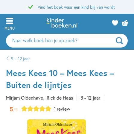
Vind het boek waar een kind blij van wordt
MENU
Zoeken
naar
boeken,
9 – 12 jaar
auteurs
en
Mees Kees 10 – Mees Kees –
uitgevers
Buiten de lijntjes
Mirjam Oldenhave
Rick de Haas
8 - 12 jaar
5
1 review
/5