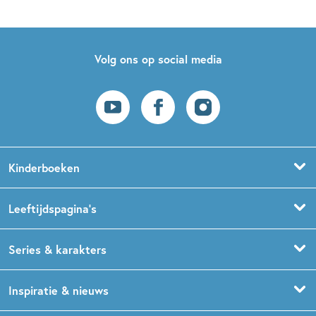
Volg ons op social media
Kinderboeken
Voorleesboeken
Leeftijdspagina’s
Prentenboeken
Boekentips 0 - 1,5 jaar
Series & karakters
Peuterboeken
Boekentips 1,5 - 3 jaar
De Gorgels
Inspiratie & nieuws
Babyboeken
Boekentips 3 - 5 jaar
Dog Man