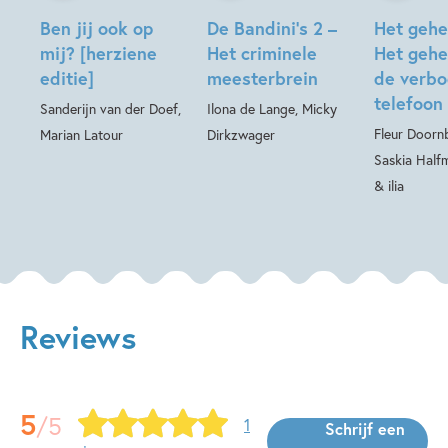
Ben jij ook op
De Bandini’s 2 –
Het gehe
mij? [herziene
Het criminele
Het gehe
editie]
meesterbrein
de verb
telefoon
Sanderijn van der Doef,
Ilona de Lange, Micky
Fleur Doornb
Marian Latour
Dirkzwager
Saskia Half
& ilia
Reviews
5
/5
1
Schrijf een