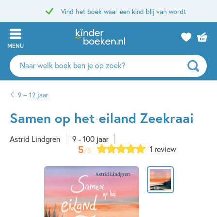
Vind het boek waar een kind blij van wordt
MENU
Zoeken
naar
boeken,
9 – 12 jaar
auteurs
en
Samen op het eiland Zeekraai
uitgevers
Astrid Lindgren
9 - 100 jaar
5
1 review
/5