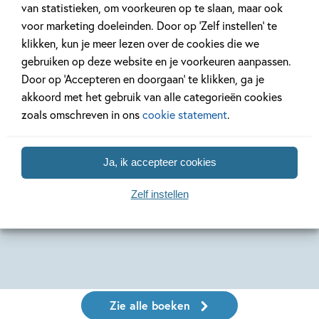
van statistieken, om voorkeuren op te slaan, maar ook
voor marketing doeleinden. Door op ‘Zelf instellen’ te
klikken, kun je meer lezen over de cookies die we
gebruiken op deze website en je voorkeuren aanpassen.
Door op ‘Accepteren en doorgaan’ te klikken, ga je
akkoord met het gebruik van alle categorieën cookies
Hardcover
Hardcover
Hardcover
00
zoals omschreven in ons
cookie statement
.
7
,
99
17
,
99
,
10
Op stap met
Pippi Langkous –
Pippi La
Ja, ik accepteer cookies
Pippi Langkous
Pippi is jarig
Dag en n
met Pipp
Zelf instellen
Astrid Lindgren
Astrid Lindgren
Astrid Lindg
Zie alle boeken