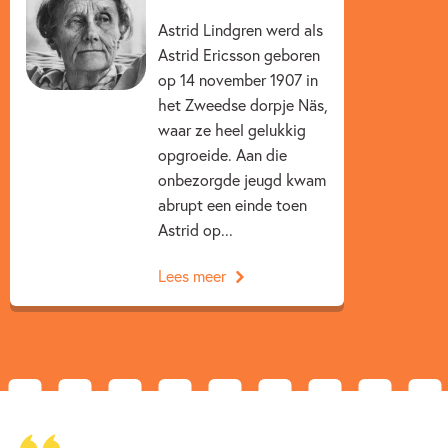
Kenmerken van dit boek
Astrid Lindgren werd als
12+ jaar
15+ jaar
9 – 12 jaar
Astrid Ericsson geboren
op 14 november 1907 in
Familie & gezin
Feesten & Feestdagen
het Zweedse dorpje Näs,
waar ze heel gelukkig
Klassiekers
Op & rond de boerderij
Realistisch
opgroeide. Aan die
Voor volwassenen
Astrid Lindgren
onbezorgde jeugd kwam
abrupt een einde toen
Astrid op...
Lees meer