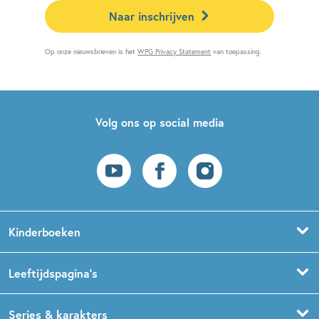
Naar inschrijven
Op onze nieuwsbrieven is het
WPG Privacy Statement
van toepassing.
Volg ons op social media
Kinderboeken
Voorleesboeken
Leeftijdspagina’s
Prentenboeken
Boekentips 0 - 1,5 jaar
Series & karakters