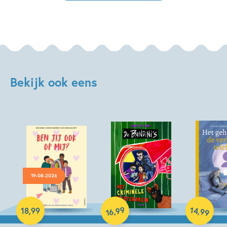
Bekijk ook eens
19-08-2026
Hardcover
Hardcover
99
14
,
,
18
,
99
99
16
Hardcover