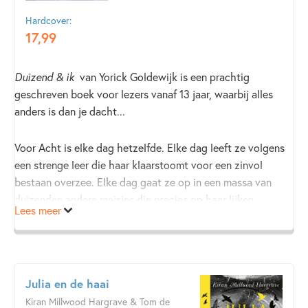
Hardcover:
17
,
99
Duizend & ik
van Yorick Goldewijk is een prachtig
geschreven boek voor lezers vanaf 13 jaar, waarbij alles
anders is dan je dacht...
Voor Acht is elke dag hetzelfde. Elke dag leeft ze volgens
een strenge leer die haar klaarstoomt voor een zinvol
bestaan overzee. Elke dag gaat ze op in een massa van
duizenden andere meisjes die precies op haar lijken.
Lees meer
Maar Acht voelt zich anders. Ze voelt zich
iemand
en dat
is een probleem. Want iemand zijn is verboden, en kan haar
in groot gevaar brengen. Maar dan ziet ze
haar
tussen de
Julia en de haai
anderen en is er voor Acht geen weg meer terug. Ze zal
Kiran Millwood Hargrave & Tom de
moeten ontsnappen. Samen met haar.