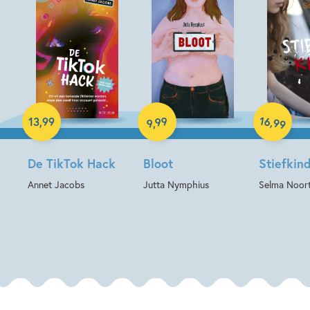
Hardcover
E-book
Paperback
16
99
,
13
,
99
99
,
9
De TikTok Hack
Bloot
Stiefkin
Annet Jacobs
Jutta Nymphius
Selma Noor