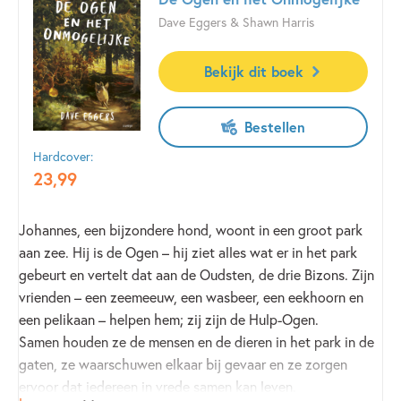
aangevallen en bedreigt nu ook de rest van het land. Het is
Leesbevordiring in de klas
Dave Eggers & Shawn Harris
jouw missie om hem te verslaan.
'Het boek is echt heel eenvoudig en vlot te lezen, maar
Bekijk dit boek
maakt veel impact. Daarom zou ik dit boek zeker bij elke
bovenbouw groep aanraden.' - Stoer Leesvoer
Bestellen
Hardcover:
23
,
99
Johannes, een bijzondere hond, woont in een groot park
aan zee. Hij is de Ogen – hij ziet alles wat er in het park
gebeurt en vertelt dat aan de Oudsten, de drie Bizons. Zijn
vrienden – een zeemeeuw, een wasbeer, een eekhoorn en
een pelikaan – helpen hem; zij zijn de Hulp-Ogen.
Samen houden ze de mensen en de dieren in het park in de
gaten, ze waarschuwen elkaar bij gevaar en ze zorgen
ervoor dat iedereen in vrede samen kan leven.