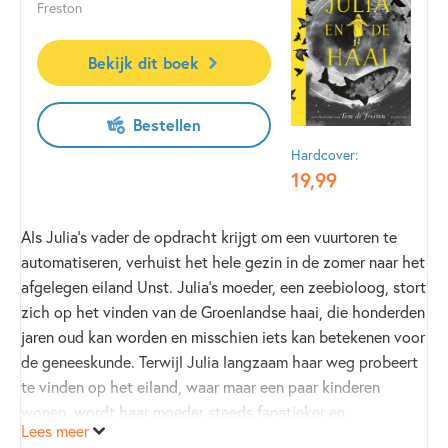
Freston
Yorick Goldewijk won de Gouden Griffel voor zijn boek
Bekijk dit boek
Films die nergens draaien
en de Ludoq voor het beste
filosofische kinderboek voor
De boom die een wereld was
.
Bestellen
'Deze beklemmende, gelaagde toekomstvisie van Yorick
Hardcover:
Goldewijk houdt de gissende lezers in de ban.' - Trouw
19
,
99
'Ontroerend verhaal om in één ruk uit te lezen.' - de
Als Julia’s vader de opdracht krijgt om een vuurtoren te
Volkskrant
automatiseren, verhuist het hele gezin in de zomer naar het
afgelegen eiland Unst. Julia’s moeder, een zeebioloog, stort
'Het verhaal ontroert en zet je aan het denken.' -
zich op het vinden van de Groenlandse haai, die honderden
Indeboekenkast.com
jaren oud kan worden en misschien iets kan betekenen voor
de geneeskunde. Terwijl Julia langzaam haar weg probeert
'meeslepend en steengoed geschreven.' - Boekwijzer
te vinden op het eiland, waar maar een paar kinderen
wonen, wordt haar moeder steeds fanatieker en
Lees meer
obsessiever in haar zoektocht. Zo fanatiek, dat het hun
'Wie doorleest raakt rijkelijk beloond en je besluit hem