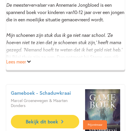
De meestervervalser
van Annemarie Jongbloed is een
spannend boek voor kinderen van10-12 jaar over een jongen
die in een moeilijke situatie gemaoevreerd wordt.
Mijn schoenen zijn stuk dus ik ga niet naar school. ‘Ze
hoeven niet te zien dat je schoenen stuk zijn,’ heeft mama
gezegd. ‘Niemand hoeft te weten dat ik het geld niet heb.’
Bij Bilal thuis zijn ze arm. Dan ontmoet hij Sterre, een rijk
Lees meer
meisje met een moeder die directeur is van een museum. Zij
moedigt hem aan om mee te doen aan een tekenwedstrijd.
Maar Bilal kan niet zomaar goed tekenen, hij kan perfect
kunstwerken namaken. En dat valt ook de crimineel Gekke
Gameboek - Schaduwkraai
Gerrit op…
Marcel Groenewegen & Maarten
Donders
Door de prettige schrijfstijl pakt dit boek je meteen. De
lezer leeft moeiteloos mee met Bilal en zijn levensgrote
Bekijk dit boek
dilemma!
Prijswinnaar