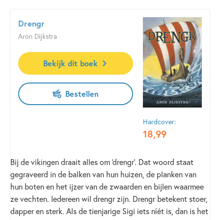
beginnen de problemen pas echt...
Drengr
Aron Dijkstra
Het is een spannend en aangrijpend verhaal over een
ongelooflijk dapper meisje, dat hard bij de lezer
binnenkomt.
Bekijk dit boek
Bestellen
Hardcover:
18
,
99
Bij de vikingen draait alles om ‘drengr’. Dat woord staat
gegraveerd in de balken van hun huizen, de planken van
hun boten en het ijzer van de zwaarden en bijlen waarmee
ze vechten. Iedereen wil drengr zijn. Drengr betekent stoer,
dapper en sterk. Als de tienjarige Sigi iets níét is, dan is het