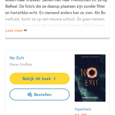
BeReal. De foto’s die ze daarop plaatsen zijn zonder filter
en hartstikke echt. En niemand anders kan ze zien. Als Bo
verhuist, komt ze op een nieuwe school. Ze gaan meteen
op kamp. Superleuk! Maar dan blijkt het een TikTok-kamp
Lees meer
te zijn…
Spannend en grappig TikTok- en BeReal-avontuur
voor iedereen die dol is op dansvideo’s, grappige pranks
No Exit
en echte foto’s.
Maren Stoffels
Bekijk dit boek
Bestellen
Paperback: