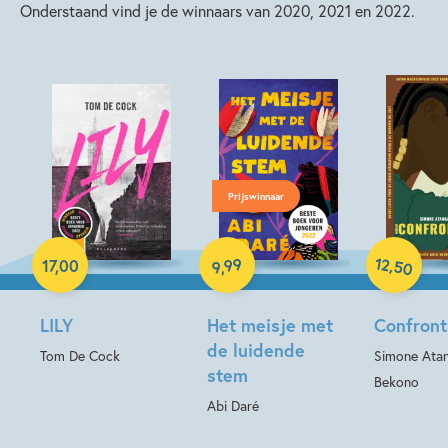
Onderstaand vind je de winnaars van 2020, 2021 en 2022.
Prijswinnaar
Paperback
Paperback
E-book
12
99
,
17
,
00
50
,
9
LILY
Het meisje met
Confront
de luidende
Tom De Cock
Simone Ata
stem
Bekono
Abi Daré