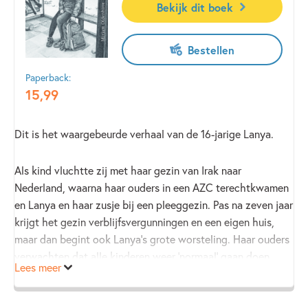
Bekijk dit boek
Bestellen
Paperback:
15
,
99
Dit is het waargebeurde verhaal van de 16-jarige Lanya.
Als kind vluchtte zij met haar gezin van Irak naar
Nederland, waarna haar ouders in een AZC terechtkwamen
en Lanya en haar zusje bij een pleeggezin. Pas na zeven jaar
krijgt het gezin verblijfsvergunningen en een eigen huis,
maar dan begint ook Lanya’s grote worsteling. Haar ouders
verwachten dat alle kinderen weer ‘normaal’ gaan doen.
Lees meer
Normaal, net als vroeger in Irak. Maar dat kan Lanya niet
meer, want zij wil haar eigen leven leiden. Om
uithuwelijking te voorkomen duikt Lanya onder, en dan