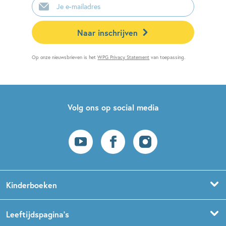
mailadres
Naar inschrijven
Op onze nieuwsbrieven is het
WPG Privacy Statement
van toepassing.
Volg ons op social media
Kinderboeken
Voorleesboeken
Leeftijdspagina’s