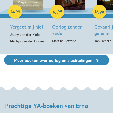
Hardcover
Hardcover
Hardcover
99
16
,
,
24
,
99
99
16
Vergeet mij niet
Oorlog zonder
Gevaarli
vader
geheim
Janny van der Molen,
Martine Letterie
Jan Heerze
Martijn van der Linden
Meer boeken over oorlog en vluchtelingen
Prachtige YA-boeken van Erna