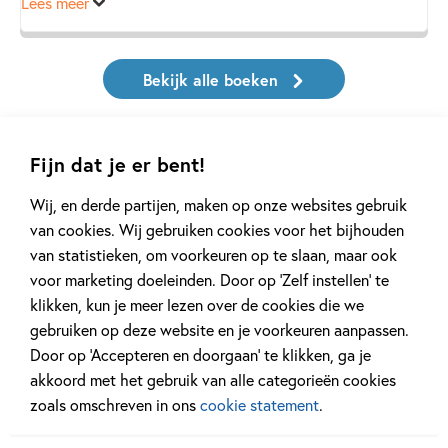
Lees meer
Maar er zijn veranderingen op komst. Er komen steeds meer
mensen in het park, ook gevaarlijke. En er komen geiten –
Bekijk alle boeken
een hele boot vol. Zij vertellen Johannes iets waardoor
alles anders wordt…
Fijn dat je er bent!
Hartverwarmend avontuur over een hond die per ongeluk
een held wordt. Van veelbekroond bestsellerauteur Dave
Wij, en derde partijen, maken op onze websites gebruik
Eggers, met prachtige illustraties.
van cookies. Wij gebruiken cookies voor het bijhouden
Er kwam laatst een moeder naar me toe
van statistieken, om voorkeuren op te slaan, maar ook
die zei: “Dankzij jou is mijn dochter
voor marketing doeleinden. Door op ‘Zelf instellen’ te
gaan lezen. Blijf je alsjeblieft schrijven?”
klikken, kun je meer lezen over de cookies die we
Dat vond ik zo bijzonder! Ik wil dat fans
gebruiken op deze website en je voorkeuren aanpassen.
van mijn boeken genieten, maar ik wil
Door op ‘Accepteren en doorgaan’ te klikken, ga je
ze ook laten zien dat er mensen zijn die
akkoord met het gebruik van alle categorieën cookies
anders zijn dan hen.
Maren Stoffels,
zoals omschreven in ons
cookie statement
.
auteur