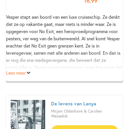
16
,
99
Vesper stapt aan boord van een luxe cruiseschip. Ze denkt
dat ze op vakantie gaat, maar niets is minder waar. Ze is
opgegeven voor No Exit, een heropvoedprogramma voor
pesters, ver weg van de buitenwereld. Al snel komt Vesper
erachter dat No Exit geen grenzen kent. Ze is in
levensgevaar, samen met alle anderen aan boord. En dan is
er nog die ene medegevangene, die beweert dat ze
onschuldig is. Vesper moet ontsnappen, maar hoe moet dat
Lees meer
midden op open zee?
De levens van Lanya
Mirjam Oldenhave & Carolien
Wesselink