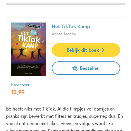
hele gezin uit elkaar drijft. Julia ziet maar één oplossing:
vanaf nu altijd trouw te volgen.' - Edward van de Vendel
zelf de Groenlandse haai vinden…
Het TikTok Kamp
Annet Jacobs
Bekijk dit boek
Bestellen
Hardcover:
13
,
99
Bo heeft niks met TikTok. Al die filmpjes vol dansjes en
pranks zijn bewerkt met filters en trucjes, supernep dus! En
van al dat gedoe met likes, views en volgers wordt ze
alleen maar onzeker. Samen met haar vriendinnen zit ze op