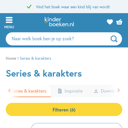
Vind het boek waar een kind blij van wordt
MENU
Zoeken
naar
boeken,
auteurs
Home
Series & karakters
en
Series & karakters
uitgevers
Series & karakters
Inspiratie
Downloads
Filteren (6)