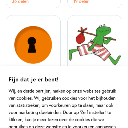
36 delen
19 delen
Fijn dat je er bent!
Het geheim van
Kikker
Wij, en derde partijen, maken op onze websites gebruik
van cookies. Wij gebruiken cookies voor het bijhouden
77 delen
78 delen
van statistieken, om voorkeuren op te slaan, maar ook
voor marketing doeleinden. Door op ‘Zelf instellen’ te
klikken, kun je meer lezen over de cookies die we
gebruiken op deze website en je voorkeuren aanpassen.