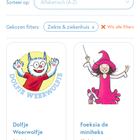
Sorteer op:
Alfabetisch (A-Z)
Alfabetisch (A-Z)
Gekozen filters:
Ziekte & ziekenhuis
Wis alle filters
Alfabetisch (Z-A)
Verschijningsdatum
Dolfje
Foeksia de
Weerwolfje
miniheks