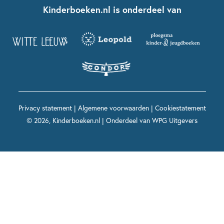
Nationale Voorleesdagen
Contact
Kinderboeken.nl is onderdeel van
Kinderboeken diversiteit
Boekentips 9 - 12 jaar
Kikker
Griffels en Penselen
Advies op maat
Grappige kinderboeken
Boekentips 12+ jaar
Spekkie en Sproet
Woutertje Pieterse Prijs
Nieuwsbrief
Spannende kinderboeken
Boekentips 15+ jaar
Mees Kees
Kinderboeken top 10
Alle boeken per onderwerp
Voor volwassenen
De regels van Floor
Prentenboeken top 10
Privacy statement
|
Algemene voorwaarden
|
Cookiestatement
Maxi & Helium
© 2026, Kinderboeken.nl | Onderdeel van
WPG Uitgevers
Voor het onderwijs
Alle kinderboekenpersonages