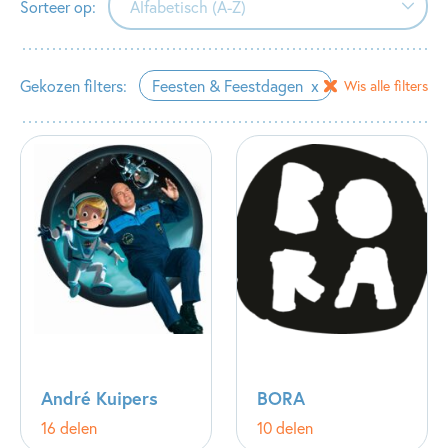
Sorteer op:
Alfabetisch (A-Z)
Alfabetisch (A-Z)
Gekozen filters:
Feesten & Feestdagen
Wis alle filters
Alfabetisch (Z-A)
Verschijningsdatum
André Kuipers
BORA
16 delen
10 delen