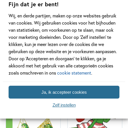
Fijn dat je er bent!
Wij, en derde partijen, maken op onze websites gebruik
van cookies. Wij gebruiken cookies voor het bijhouden
van statistieken, om voorkeuren op te slaan, maar ook
voor marketing doeleinden. Door op ‘Zelf instellen’ te
klikken, kun je meer lezen over de cookies die we
gebruiken op deze website en je voorkeuren aanpassen.
Door op ‘Accepteren en doorgaan’ te klikken, ga je
Ik leer lezen met
ik lees
akkoord met het gebruik van alle categorieën cookies
Zwijsen
36 delen
zoals omschreven in ons
cookie statement
.
35 delen
Ja, ik accepteer cookies
Zelf instellen