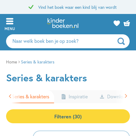
Vind het boek waar een kind blij van wordt
MENU
Zoeken
naar
boeken,
auteurs
Home
Series & karakters
en
Series & karakters
uitgevers
Series & karakters
Inspiratie
Downloads
Filteren (30)