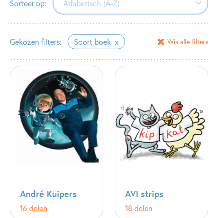
Sorteer op:
Alfabetisch (A-Z)
Alfabetisch (A-Z)
Gekozen filters:
Soort boek
Wis alle filters
Alfabetisch (Z-A)
Verschijningsdatum
André Kuipers
AVI strips
16 delen
18 delen