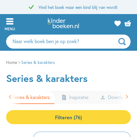
Vind het boek waar een kind blij van wordt
MENU
Zoeken
naar
boeken,
auteurs
Home
Series & karakters
en
Series & karakters
uitgevers
Series & karakters
Inspiratie
Downloads
Filteren (76)