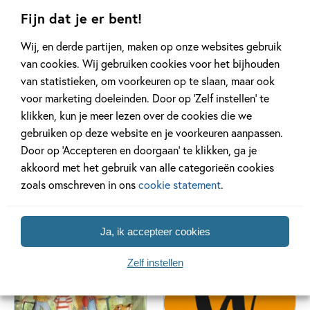
Fijn dat je er bent!
Wij, en derde partijen, maken op onze websites gebruik
van cookies. Wij gebruiken cookies voor het bijhouden
van statistieken, om voorkeuren op te slaan, maar ook
voor marketing doeleinden. Door op ‘Zelf instellen’ te
klikken, kun je meer lezen over de cookies die we
gebruiken op deze website en je voorkeuren aanpassen.
Door op ‘Accepteren en doorgaan’ te klikken, ga je
De regels van
De Super Squishy
akkoord met het gebruik van alle categorieën cookies
Floor
Club
zoals omschreven in ons
cookie statement
.
25 delen
2 delen
Ja, ik accepteer cookies
Zelf instellen