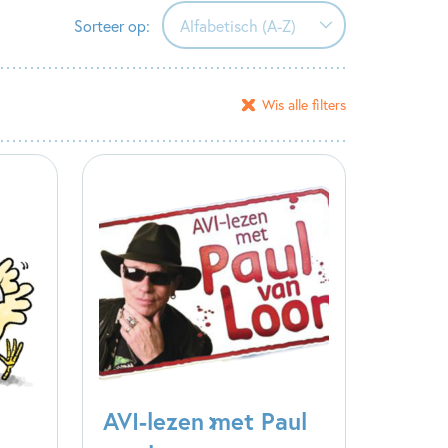
Sorteer op:
Alfabetisch (A-Z)
Alfabetisch (A-Z)
Wis alle filters
Alfabetisch (Z-A)
Verschijningsdatum
AVI-lezen met Paul