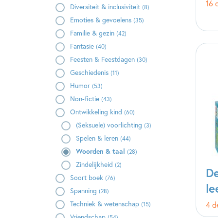
16 
Diversiteit & inclusiviteit
(8)
Emoties & gevoelens
(35)
Familie & gezin
(42)
Fantasie
(40)
Feesten & Feestdagen
(30)
Geschiedenis
(11)
Humor
(53)
Non-fictie
(43)
Ontwikkeling kind
(60)
(Seksuele) voorlichting
(3)
Spelen & leren
(44)
Woorden & taal
(28)
Zindelijkheid
(2)
De
Soort boek
(76)
le
Spanning
(28)
Techniek & wetenschap
4 d
(15)
Vriendschap
(54)