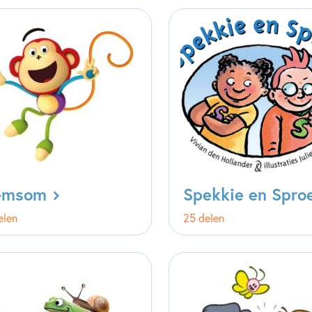
emsom
Spekkie en Spro
elen
25 delen