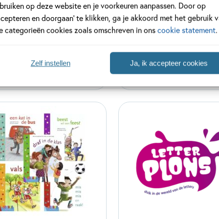
bruiken op deze website en je voorkeuren aanpassen. Door op
ccepteren en doorgaan’ te klikken, ga je akkoord met het gebruik 
le categorieën cookies zoals omschreven in ons
cookie statement
.
 lees informatief
Kleuterlezen
Zelf instellen
Ja, ik accepteer cookies
delen
9 delen