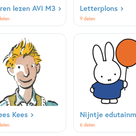
ren lezen AVI M3
Letterplons
delen
9 delen
ees Kees
Nijntje edutain
delen
6 delen