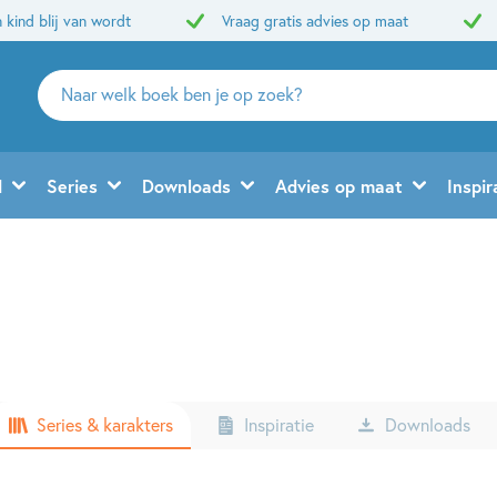
 kind blij van wordt
Vraag gratis advies op maat
Zoeken
naar
boeken,
auteurs
d
Series
Downloads
Advies op maat
Inspir
en
uitgevers
Series & karakters
Inspiratie
Downloads