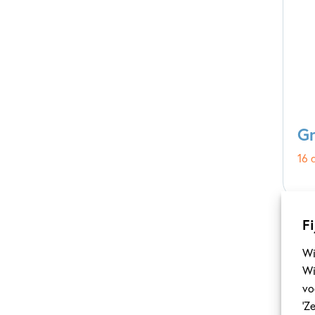
Gr
16 
Fi
Wi
Wi
vo
‘Z