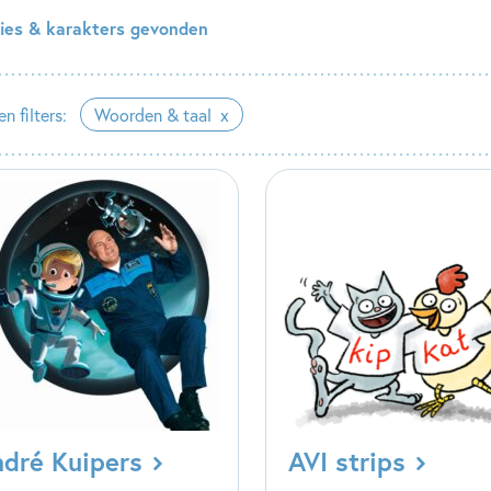
ries & karakters gevonden
n filters:
Woorden & taal
dré Kuipers
AVI strips