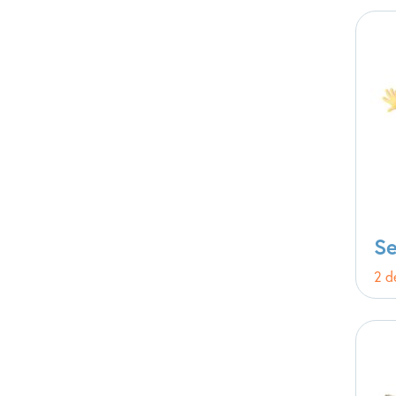
S
2 d