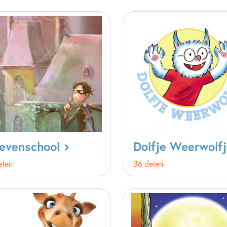
evenschool
Dolfje Weerwolf
elen
36 delen