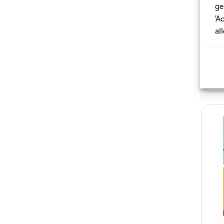
ge
‘A
al
ik
35 