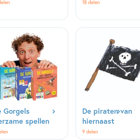
delen
18 delen
 Gorgels
De piraten van
erzame spellen
hiernaast
elen
9 delen