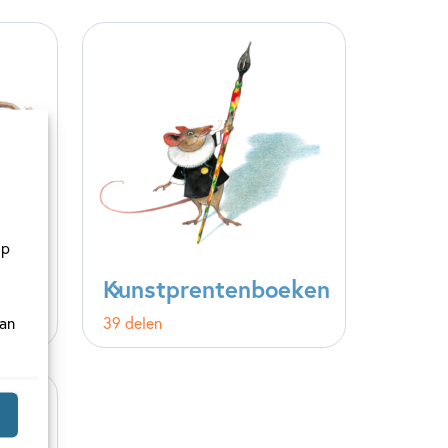
op
ef
Kunstprentenboeken
van
39 delen