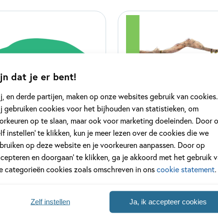
jn dat je er bent!
j, en derde partijen, maken op onze websites gebruik van cookies.
j gebruiken cookies voor het bijhouden van statistieken, om
orkeuren op te slaan, maar ook voor marketing doeleinden. Door 
elf instellen’ te klikken, kun je meer lezen over de cookies die we
 lees
ik lees informati
bruiken op deze website en je voorkeuren aanpassen. Door op
ccepteren en doorgaan’ te klikken, ga je akkoord met het gebruik 
delen
35 delen
le categorieën cookies zoals omschreven in ons
cookie statement
.
Zelf instellen
Ja, ik accepteer cookies