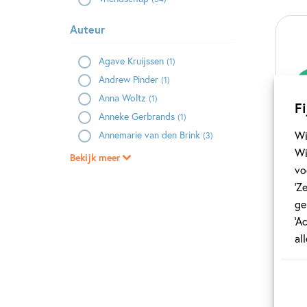
Auteur
Agave Kruijssen
(1)
Andrew Pinder
(1)
Anna Woltz
(1)
Fi
Anneke Gerbrands
(1)
Wi
Annemarie van den Brink
(3)
Wi
Bekijk meer
vo
‘Z
ik
ge
‘A
36 
al