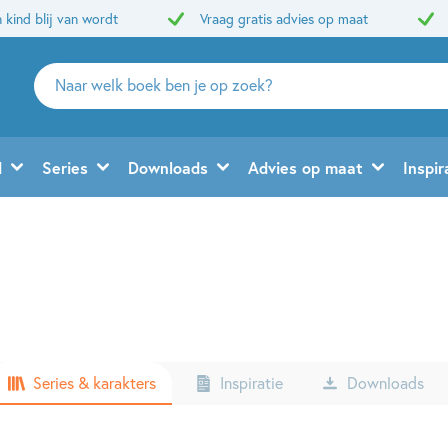
 kind blij van wordt
Vraag gratis advies op maat
Zoeken
naar
boeken,
auteurs
d
Series
Downloads
Advies op maat
Inspir
en
uitgevers
Series & karakters
Inspiratie
Downloads