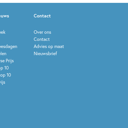
ieuws
Contact
eek
Over ons
Contact
leesdagen
Advies op maat
elen
Nieuwsbrief
se Prijs
op 10
top 10
ijs