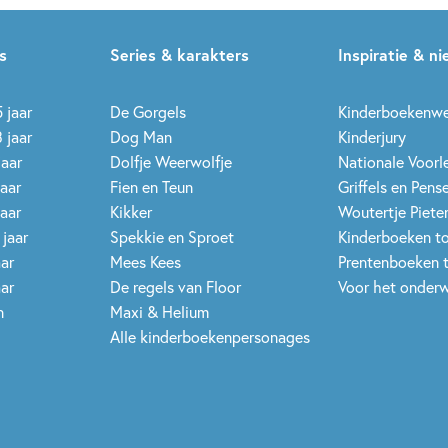
s
Series & karakters
Inspiratie & n
 jaar
De Gorgels
Kinderboekenw
 jaar
Dog Man
Kinderjury
jaar
Dolfje Weerwolfje
Nationale Voor
jaar
Fien en Teun
Griffels en Pens
jaar
Kikker
Woutertje Pieter
 jaar
Spekkie en Sproet
Kinderboeken t
aar
Mees Kees
Prentenboeken 
aar
De regels van Floor
Voor het onderw
n
Maxi & Helium
Alle kinderboekenpersonages