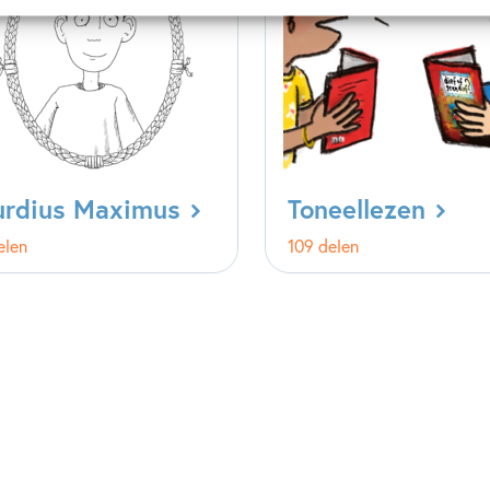
urdius Maximus
Toneellezen
elen
109 delen