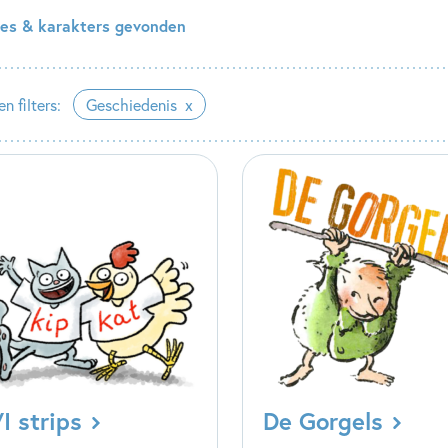
ries & karakters gevonden
n filters:
Geschiedenis
I strips
De Gorgels