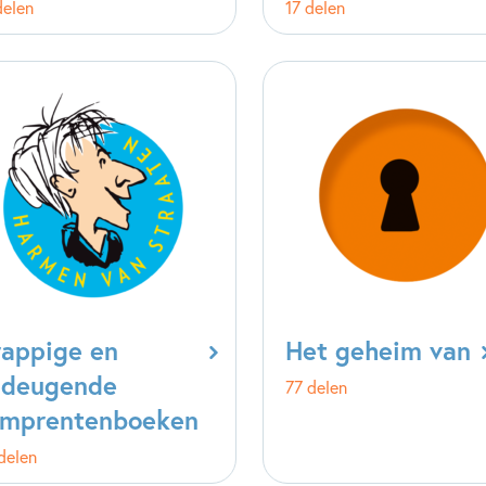
delen
17 delen
appige en
Het geheim van
ndeugende
77 delen
jmprentenboeken
delen