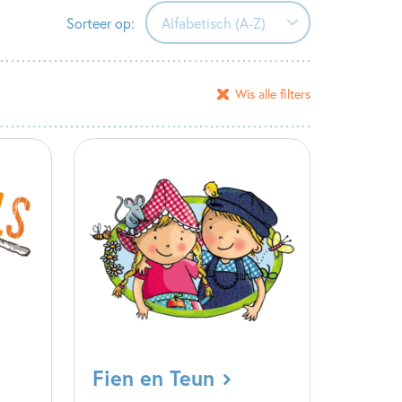
Sorteer op:
Alfabetisch (A-Z)
Alfabetisch (A-Z)
Wis alle filters
Alfabetisch (Z-A)
Verschijningsdatum
Fien en Teun