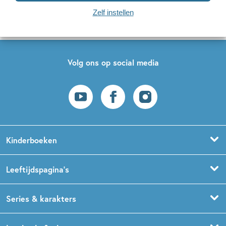
Zelf instellen
Volg ons op social media
Kinderboeken
Voorleesboeken
Leeftijdspagina’s
Prentenboeken
Boekentips 0 - 1,5 jaar
Series & karakters
Peuterboeken
Boekentips 1,5 - 3 jaar
De Gorgels