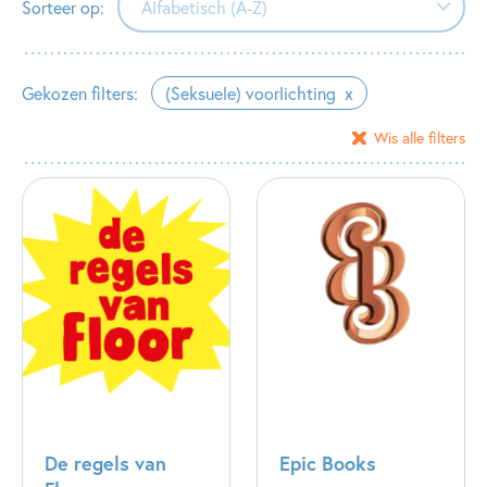
Sorteer op:
Alfabetisch (A-Z)
Alfabetisch (A-Z)
Gekozen filters:
(Seksuele) voorlichting
Alfabetisch (Z-A)
Wis alle filters
Verschijningsdatum
De regels van
Epic Books