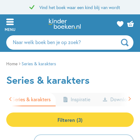
Vind het boek waar een kind blij van wordt
MENU
Zoeken
naar
boeken,
auteurs
Home
Series & karakters
en
Series & karakters
uitgevers
Series & karakters
Inspiratie
Downloads
Filteren (3)