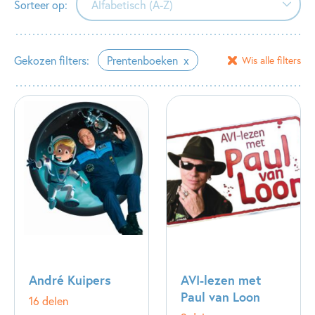
Sorteer op:
Alfabetisch (A-Z)
Alfabetisch (A-Z)
Gekozen filters:
Prentenboeken
Wis alle filters
Alfabetisch (Z-A)
Verschijningsdatum
André Kuipers
AVI-lezen met
Paul van Loon
16 delen