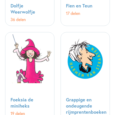
Dolfje
Fien en Teun
Weerwolfje
17 delen
36 delen
Foeksia de
Grappige en
miniheks
ondeugende
rijmprentenboeken
19 delen