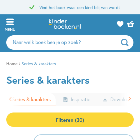
Vind het boek waar een kind blij van wordt
MENU
Zoeken
naar
boeken,
auteurs
Home
Series & karakters
en
Series & karakters
uitgevers
Series & karakters
Inspiratie
Downloads
Filteren (30)