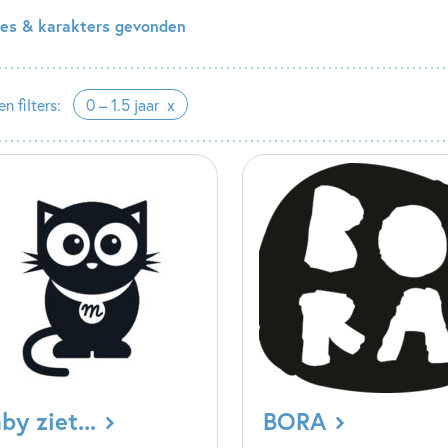
ries & karakters gevonden
n filters:
0 – 1.5 jaar
by ziet...
BORA