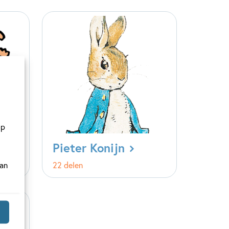
op
Pieter Konijn
van
22 delen