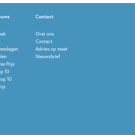
ieuws
Contact
eek
Over ons
Contact
leesdagen
Advies op maat
elen
Nieuwsbrief
se Prijs
op 10
top 10
ijs