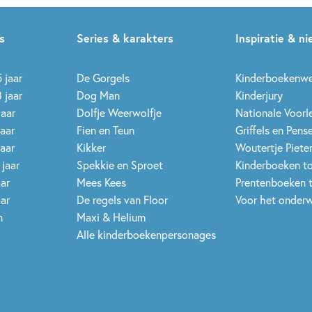
s
Series & karakters
Inspiratie & n
 jaar
De Gorgels
Kinderboekenw
 jaar
Dog Man
Kinderjury
jaar
Dolfje Weerwolfje
Nationale Voor
jaar
Fien en Teun
Griffels en Pens
jaar
Kikker
Woutertje Pieter
 jaar
Spekkie en Sproet
Kinderboeken t
aar
Mees Kees
Prentenboeken 
aar
De regels van Floor
Voor het onderw
n
Maxi & Helium
Alle kinderboekenpersonages