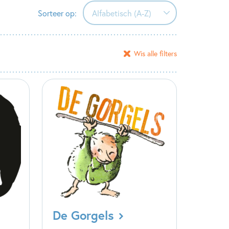
Sorteer op:
Alfabetisch (A-Z)
Alfabetisch (A-Z)
Wis alle filters
Alfabetisch (Z-A)
Verschijningsdatum
De Gorgels