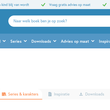
 kind blij van wordt
Vraag gratis advies op maat
Zoeken
naar
boeken,
auteurs
d
Series
Downloads
Advies op maat
Inspir
en
uitgevers
Series & karakters
Inspiratie
Downloads