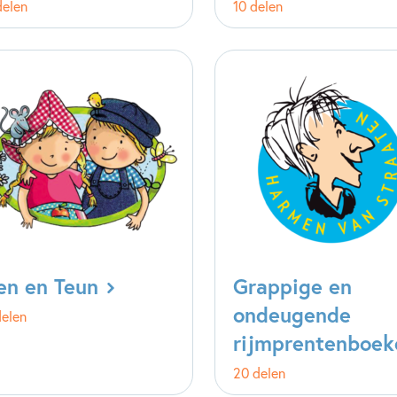
delen
10 delen
en en Teun
Grappige en
ondeugende
delen
rijmprentenboek
20 delen