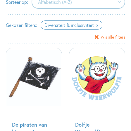
Sorteer op:
Alfabetisch (A-Z)
Alfabetisch (A-Z)
Gekozen filters:
Diversiteit & inclusiviteit
Alfabetisch (Z-A)
Wis alle filters
Verschijningsdatum
De piraten van
Dolfje