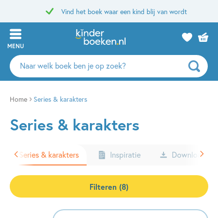
Vind het boek waar een kind blij van wordt
MENU
Zoeken
naar
boeken,
auteurs
Home
Series & karakters
en
Series & karakters
uitgevers
Series & karakters
Inspiratie
Downloads
Filteren (8)