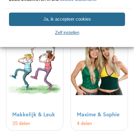
Het leven van een
Kapitein
loser
Onderbroek
Ja, ik accepteer cookies
19 delen
11 delen
Zelf instellen
Makkelijk & Leuk
Maxime & Sophie
35 delen
4 delen