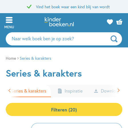
Vind het boek waar een kind blij van wordt
MENU
Zoeken
naar
boeken,
auteurs
Home
Series & karakters
en
Series & karakters
uitgevers
Series & karakters
Inspiratie
Downloads
Filteren (20)