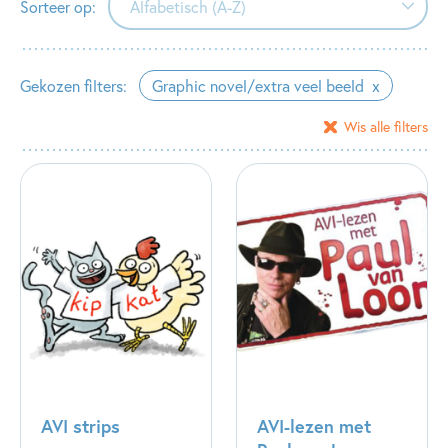
Sorteer op:
Alfabetisch (A-Z)
Alfabetisch (A-Z)
Gekozen filters:
Graphic novel/extra veel beeld
Alfabetisch (Z-A)
Wis alle filters
Verschijningsdatum
AVI strips
AVI-lezen met