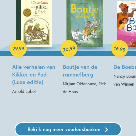
Hardcover
Hardcover
Hardcover
99
16
,
,
29
,
99
99
20
Alle verhalen van
Boutje van de
De Boeb
Kikker en Pad
rommelberg
Nancy Bosma
(Luxe editie)
Mirjam Oldenhave, Rick
van Winsen
Arnold Lobel
de Haas
Bekijk nog meer voorleesboeken