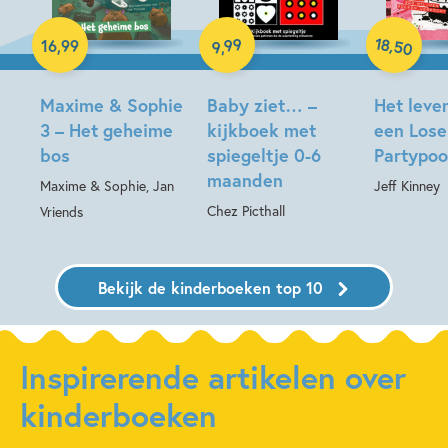
Hardcover
Hardcover
Hardcover
18
99
,
16
,
99
50
,
9
Maxime & Sophie
Baby ziet… –
Het leve
3 – Het geheime
kijkboek met
een Lose
bos
spiegeltje 0-6
Partypoo
maanden
Maxime & Sophie, Jan
Jeff Kinney
Chez Picthall
Vriends
Bekijk de kinderboeken top 10
Inspirerende artikelen over
kinderboeken