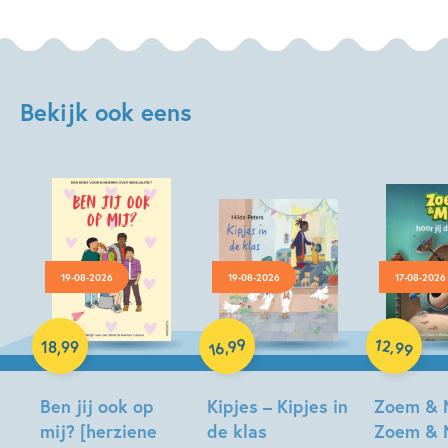
Bekijk ook eens
19-08-2026
19-08-2026
17-08-2026
Hardcover
99
12
,
,
18
,
99
99
16
Hardcover
Hardcover
Ben jij ook op
Kipjes – Kipjes in
Zoem & 
mij? [herziene
de klas
Zoem & 