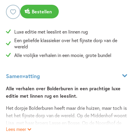
Bestellen
Luxe editie met leeslint en linnen rug
Een geliefde klassieker over het fijnste dorp van de
wereld
Alle vrolijke verhalen in een mooie, grote bundel
Samenvatting
Alle verhalen over Bolderburen in een prachtige luxe
editie met linnen rug en leeslint.
Het dorpje Bolderburen heeft maar drie huizen, maar toch is
het het fijnste dorp van de wereld. Op de Middenhof woont
Lisa, met haar broers Lasse en Bosse. Op de Noordhof de
Lees meer
zusjes Anna en Britta en op de Zuidhof Olle. De zes