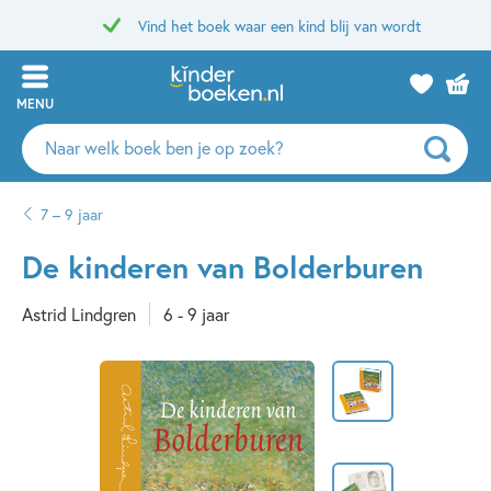
Vind het boek waar een kind blij van wordt
MENU
Zoeken
naar
boeken,
7 – 9 jaar
auteurs
en
De kinderen van Bolderburen
uitgevers
Astrid Lindgren
6 - 9 jaar