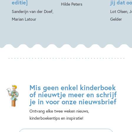
editie]
jij dat o
Hilde Peters
Sanderijn van der Doef,
Lot Olsen, 
Marian Latour
Gelder
Mis geen enkel kinderboek
of nieuwtje meer en schrijf
je in voor onze nieuwsbrief
Ontvang elke twee weken nieuws,
kinderboekentips en inspiratie!
E-