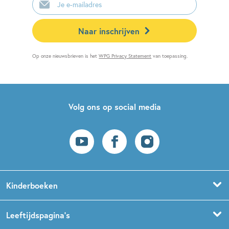
mailadres
Naar inschrijven
Op onze nieuwsbrieven is het
WPG Privacy Statement
van toepassing.
Volg ons op social media
Kinderboeken
Voorleesboeken
Leeftijdspagina’s