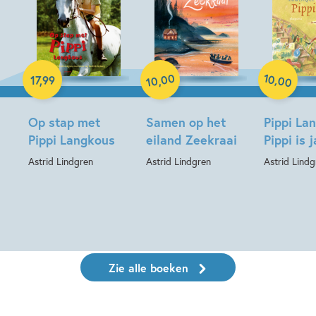
Hardcover
Paperback
Hardcover
00
10
,
17
,
99
,
00
10
Op stap met
Samen op het
Pippi La
Pippi Langkous
eiland Zeekraai
Pippi is j
Astrid Lindgren
Astrid Lindgren
Astrid Lindg
Zie alle boeken