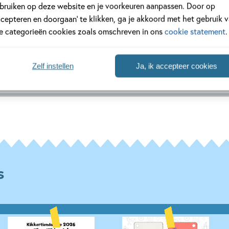
bruiken op deze website en je voorkeuren aanpassen. Door op
ccepteren en doorgaan’ te klikken, ga je akkoord met het gebruik 
le categorieën cookies zoals omschreven in ons
cookie statement
.
mei 1923 geboren in Den Haag en overleed 25 januari 2005 in dez
amers, scholen en bibliotheken over de hele wereld. Kikker was z
..
Zelf instellen
Ja, ik accepteer cookies
s