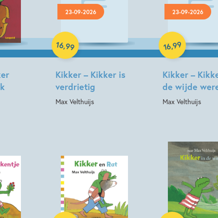
Prentenboeken
Vriendsch
23-09-2026
23-09-2026
Hardcover
Hardcover
16
99
,
,
99
16
ker
Kikker – Kikker is
Kikker – Kikk
ek
verdrietig
de wijde wer
Max Velthuijs
Max Velthuijs
Hardcover
Hardcover