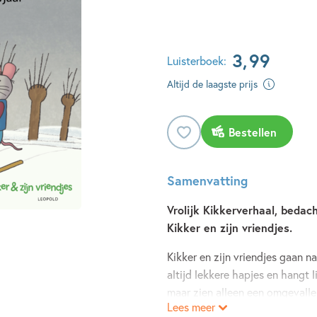
3
,
99
Luisterboek:
Altijd de laagste prijs
Bestellen
Samenvatting
Vrolijk Kikkerverhaal, bedac
Kikker en zijn vriendjes.
Kikker en zijn vriendjes gaan n
altijd lekkere hapjes en hangt 
maar zien alleen een omgevallen
Lees meer
mand. Waar is Varkentje?