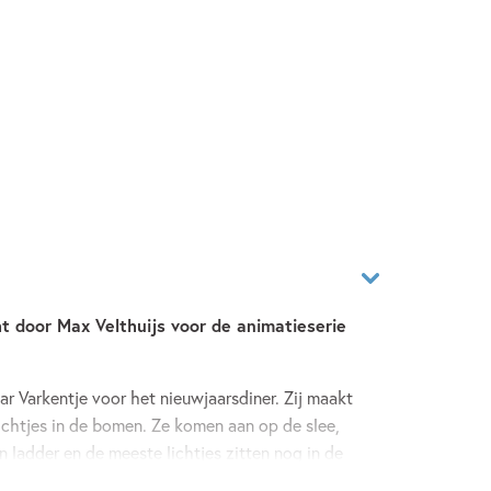
ht door Max Velthuijs voor de animatieserie
aar Varkentje voor het nieuwjaarsdiner. Zij maakt
lichtjes in de bomen. Ze komen aan op de slee,
 ladder en de meeste lichtjes zitten nog in de