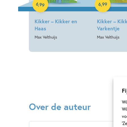
6
,
99
6
,
99
Kikker – Kikker en
Kikker – Kik
Haas
Varkentje
Max Velthuijs
Max Velthuijs
Fi
Wi
Over de auteur
Wi
vo
‘Z