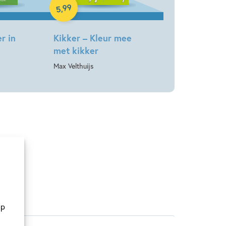
99
,
5
r in
Kikker – Kleur mee
met kikker
Max Velthuijs
op