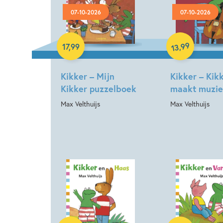
07-10-2026
07-10-2026
Hardcover
Hardcover
99
,
17
,
99
13
Kikker – Mijn
Kikker – Kik
Kikker puzzelboek
maakt muzi
Max Velthuijs
Max Velthuijs
Hardcover
Hardcover