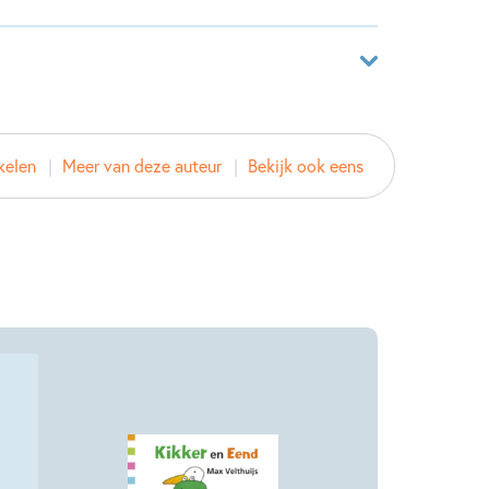
25886530
kelen
Meer van deze auteur
Bekijk ook eens
boek
thuijs
tje Blok
ten
d
2023
& Feestdagen
Luisterboeken