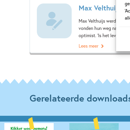
ge
Max Velthuijs
‘A
al
Max Velthuijs werd op 22 
vonden hun weg naar huisk
optimist. 'Is het leven niet.
Lees meer
Gerelateerde download