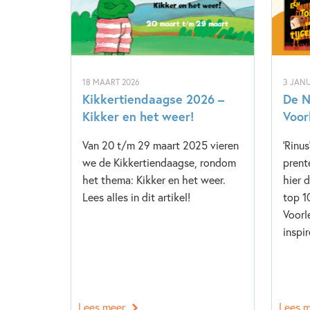
18 MAART 2026
3 JANU
Kikkertiendaagse 2026 –
De N
Kikker en het weer!
Voor
Van 20 t/m 29 maart 2025 vieren
'Rinus
we de Kikkertiendaagse, rondom
prent
het thema: Kikker en het weer.
hier 
Lees alles in dit artikel!
top 1
Voorl
inspir
Lees meer
Lees 