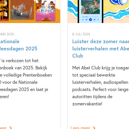
ARI 2025
8 JULI 2024
ationale
Luister deze zomer naa
leesdagen 2025
luisterverhalen met Abe
Club
' is verkozen tot het
enboek van 2025. Bekijk
Met Abel Club krijg je toega
de volledige Prentenboeken
tot speciaal bewerkte
0 voor de Nationale
luisterverhalen, audiospellen
eesdagen 2025 en laat je
podcasts. Perfect voor lange
eren!
autoritten tijdens de
zomervakantie!
meer
Lees meer