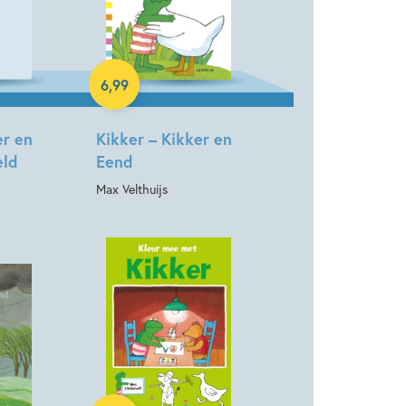
ap
Max Velthuijs
Hardcover
6
,
99
er en
Kikker – Kikker en
eld
Eend
Max Velthuijs
Paperback