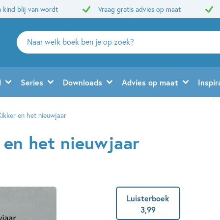
 kind blij van wordt
Vraag gratis advies op maat
Zoeken
naar
boeken,
auteurs
d
Series
Downloads
Advies op maat
Inspir
en
uitgevers
Kikker en het nieuwjaar
r en het nieuwjaar
Luisterboek
3
,
99