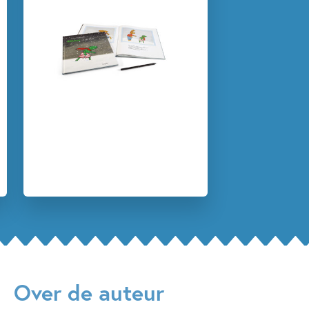
Emoties & gevoelens
Milieu & klimaat
Prentenboeken
Seizoenen
Spelen & leren
Vriendschap
Zelfvertrouwen & weerbaarheid
Max Velthuijs
Over de auteur