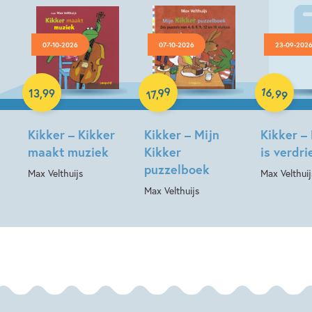
07-10-2026
07-10-2026
23-09-202
Hardcover
Hardcover
Hardcover
16
99
,
13
,
99
,
99
17
Kikker – Kikker
Kikker – Mijn
Kikker –
maakt muziek
Kikker
is verdri
puzzelboek
Max Velthuijs
Max Velthuij
Max Velthuijs