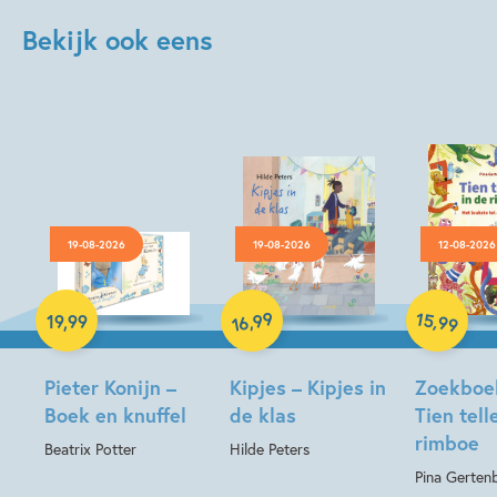
Bekijk ook eens
19-08-2026
19-08-2026
12-08-2026
Hardcover
Hardcover
Hardcover
99
15
,
,
19
,
99
99
16
Pieter Konijn –
Kipjes – Kipjes in
Zoekboe
Boek en knuffel
de klas
Tien tell
rimboe
Beatrix Potter
Hilde Peters
Pina Gerten