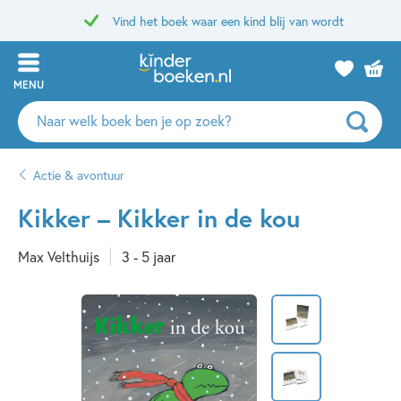
Vind het boek waar een kind blij van wordt
MENU
Zoeken
naar
boeken,
Actie & avontuur
auteurs
en
Kikker – Kikker in de kou
uitgevers
Max Velthuijs
3 - 5 jaar