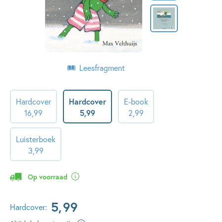
Leesfragment
Hardcover
Hardcover
E-book
16
,
99
5
,
99
2
,
99
Luisterboek
3
,
99
Op voorraad
5
,
99
Hardcover: