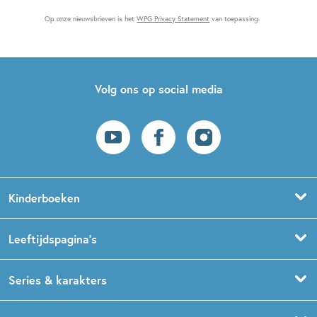
Op onze nieuwsbrieven is het
WPG Privacy Statement
van toepassing.
Volg ons op social media
Kinderboeken
Voorleesboeken
Leeftijdspagina’s
Prentenboeken
Boekentips 0 - 1,5 jaar
Series & karakters
Peuterboeken
Boekentips 1,5 - 3 jaar
De Gorgels