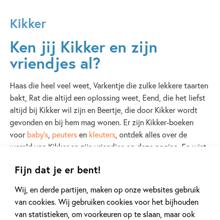
Kikker
Ken jij Kikker en zijn
vriendjes al?
Haas die heel veel weet, Varkentje die zulke lekkere taarten
bakt, Rat die altijd een oplossing weet, Eend, die het liefst
altijd bij Kikker wil zijn en Beertje, die door Kikker wordt
gevonden en bij hem mag wonen. Er zijn Kikker-boeken
voor
baby's
,
peuters
en
kleuters
, ontdek alles over de
wereld van Kikker en zijn vriendjes op deze pagina. En wist
je dat er elk jaar een
Kikkertiendaagse
wordt gehouden?
Fijn dat je er bent!
Dit is hét moment om thuis of in de klas bezig te zijn met je
favoriete groene held! Wil je liever een kant-en-klaar pakket
Wij, en derde partijen, maken op onze websites gebruik
met boeken over Kikker aanschaffen voor je school of
van cookies. Wij gebruiken cookies voor het bijhouden
kinderdagverblijf? Kijk dan snel op
deze pagina
.
van statistieken, om voorkeuren op te slaan, maar ook