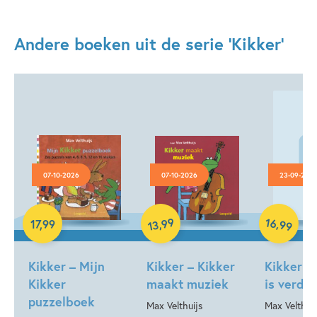
Andere boeken uit de serie 'Kikker'
07-10-2026
07-10-2026
23-09-202
Hardcover
Hardcover
Hardcover
99
16
,
,
17
,
99
99
13
Kikker – Mijn
Kikker – Kikker
Kikker –
Kikker
maakt muziek
is verdri
puzzelboek
Max Velthuijs
Max Velthuij