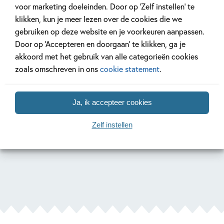
voor marketing doeleinden. Door op ‘Zelf instellen’ te
klikken, kun je meer lezen over de cookies die we
Lees verder
gebruiken op deze website en je voorkeuren aanpassen.
Door op ‘Accepteren en doorgaan’ te klikken, ga je
akkoord met het gebruik van alle categorieën cookies
zoals omschreven in ons
cookie statement
.
'Iedere illustratie in een zachtkleurige
Ja, ik accepteer cookies
kadering, soms over twee pagina’s,
Zelf instellen
vormt een schilderijtje op zich.' NBD
Biblion