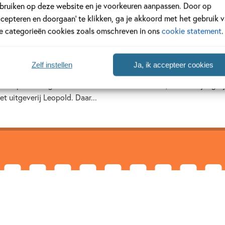
bruiken op deze website en je voorkeuren aanpassen. Door op
ccepteren en doorgaan’ te klikken, ga je akkoord met het gebruik 
le categorieën cookies zoals omschreven in ons
cookie statement
.
els
Zelf instellen
Ja, ik accepteer cookies
88, Amsterdam) groeide op in haar geboortestad bij haar ouders 
et. Op haar negende maakte ze haar eerste boek, over een jongetj
t uitgeverij Leopold. Daar...