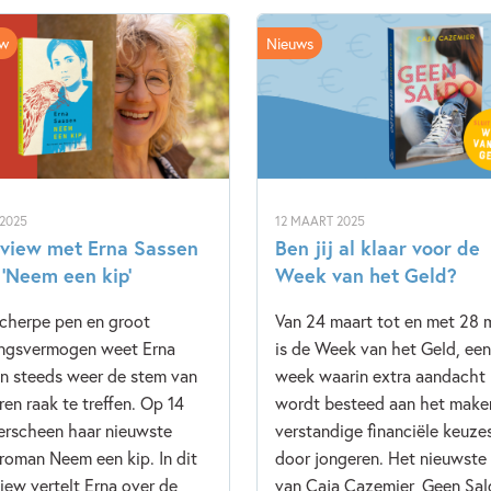
ew
Nieuws
 2025
12 MAART 2025
rview met Erna Sassen
Ben jij al klaar voor de
 ‘Neem een kip’
Week van het Geld?
cherpe pen en groot
Van 24 maart tot en met 28 
ingsvermogen weet Erna
is de Week van het Geld, een
n steeds weer de stem van
week waarin extra aandacht
ren raak te treffen. Op 14
wordt besteed aan het make
erscheen haar nieuwste
verstandige financiële keuze
roman Neem een kip. In dit
door jongeren. Het nieuwste
view vertelt Erna over de
van Caja Cazemier, Geen Sal