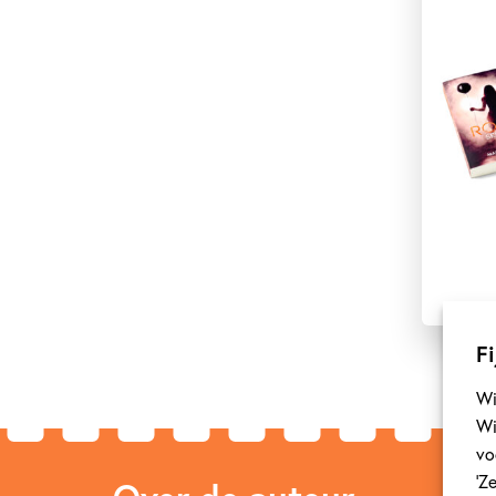
Fi
Wi
Wi
vo
‘Z