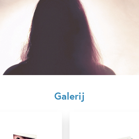
Voor volwassenen
Vriend
Maren Stoffels
Galerij