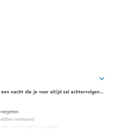
n nacht die je voor altijd zal achtervolgen...
 vergeten.
hebben vermoord.
 één van hen zal vermoorden.