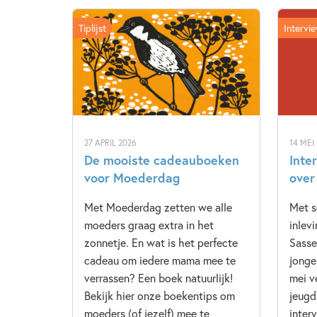
Tiplijst
Intervi
27 APRIL 2026
14 MEI
De mooiste cadeauboeken
Inte
voor Moederdag
over
Met Moederdag zetten we alle
Met s
moeders graag extra in het
inlev
zonnetje. En wat is het perfecte
Sasse
cadeau om iedere mama mee te
jonge
verrassen? Een boek natuurlijk!
mei v
Bekijk hier onze boekentips om
jeugd
moeders (of jezelf) mee te
inter