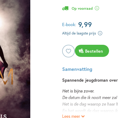
Op voorraad
9
,
99
E-book:
Altijd de laagste prijs
Bestellen
Samenvatting
Spannende jeugdroman over ee
Het is bijna zover.
De datum die ik nooit meer zal
Het is de dag waarop ze haar 
En het wordt de dag waarop ik
Lees meer