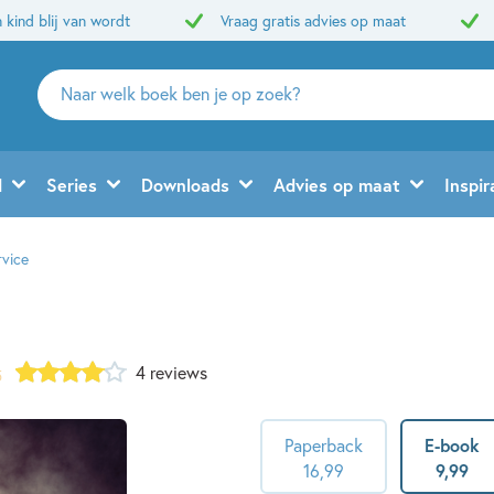
 kind blij van wordt
Vraag gratis advies op maat
Zoeken
naar
boeken,
auteurs
d
Series
Downloads
Advies op maat
Inspir
en
uitgevers
vice
4 reviews
5
Paperback
E-book
16
,
99
9
,
99