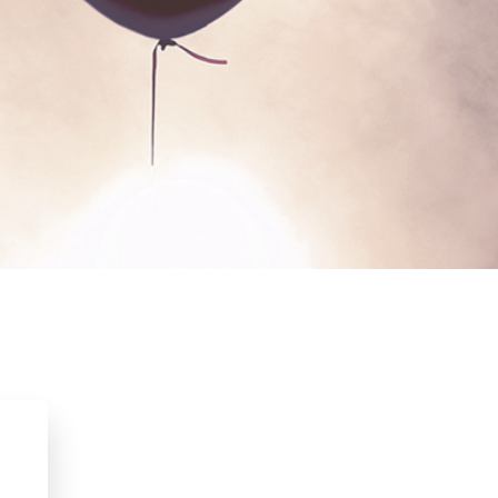
schap
Zelfvertrouwen & weerbaarheid