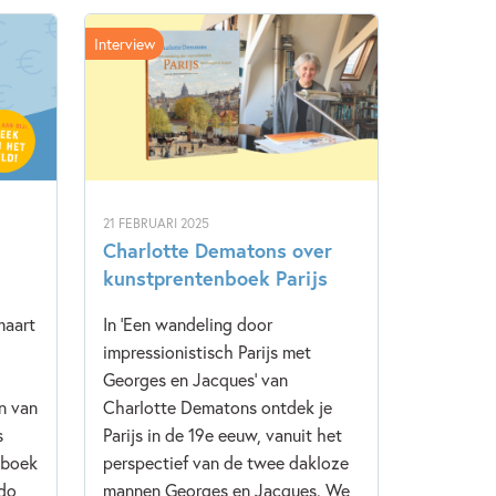
Interview
21 FEBRUARI 2025
Charlotte Dematons over
kunstprentenboek Parijs
maart
In 'Een wandeling door
impressionistisch Parijs met
Georges en Jacques' van
n van
Charlotte Dematons ontdek je
s
Parijs in de 19e eeuw, vanuit het
 boek
perspectief van de twee dakloze
do,
mannen Georges en Jacques. We