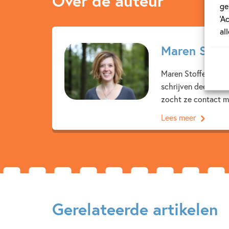
Over de auteur
ge
‘A
al
Maren Stoff
Maren Stoffels (19
schrijven deed ze h
zocht ze contact me
Lees meer
Gerelateerde artikelen