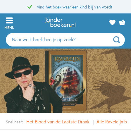
Vind het boek waar een kind blij van wordt
MENU
Zoeken
naar
boeken,
auteurs
en
uitgevers
Het Bloed van de Laatste Draak
Alle Raveleijn bo
Snel naar: