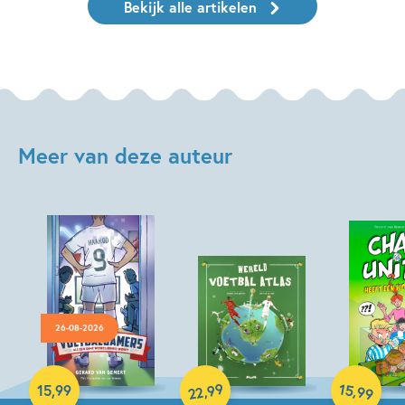
Bekijk alle artikelen
Meer van deze auteur
26-08-2026
Hardcover
Hardcover
99
15
,
,
15
,
99
99
22
Hardcover