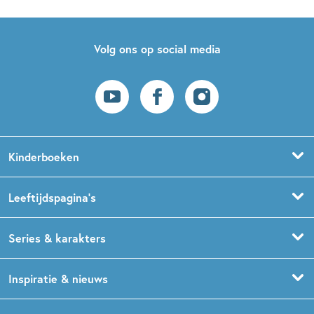
Volg ons op social media
Kinderboeken
Voorleesboeken
Leeftijdspagina’s
Prentenboeken
Boekentips 0 - 1,5 jaar
Series & karakters
Peuterboeken
Boekentips 1,5 - 3 jaar
De Gorgels
Inspiratie & nieuws
Babyboeken
Boekentips 3 - 5 jaar
Dog Man
Kinderboekenweek