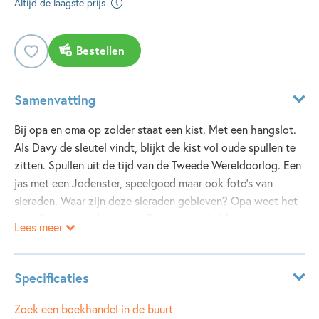
Altijd de laagste prijs
Bestellen
Samenvatting
Bij opa en oma op zolder staat een kist. Met een hangslot.
Als Davy de sleutel vindt, blijkt de kist vol oude spullen te
zitten. Spullen uit de tijd van de Tweede Wereldoorlog. Een
jas met een Jodenster, speelgoed maar ook foto’s van
sieraden. Waar zijn deze sieraden gebleven? Opa weet het
niet. Samen met Anna gaat Davy op zoek. Maar ze zijn niet
Lees meer
de enigen…
Specificaties
Leeftijdsindicatie:
8 - 10 jaar
Zoek een boekhandel in de buurt