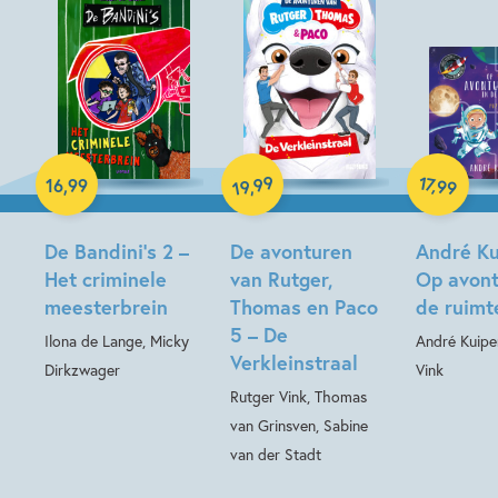
Hardcover
Hardcover
99
17
,
16
,
99
,
99
19
Hardcover
De Bandini’s 2 –
De avonturen
André Ku
Het criminele
van Rutger,
Op avont
meesterbrein
Thomas en Paco
de ruimt
5 – De
Ilona de Lange, Micky
André Kuipe
Verkleinstraal
Dirkzwager
Vink
Rutger Vink, Thomas
van Grinsven, Sabine
van der Stadt