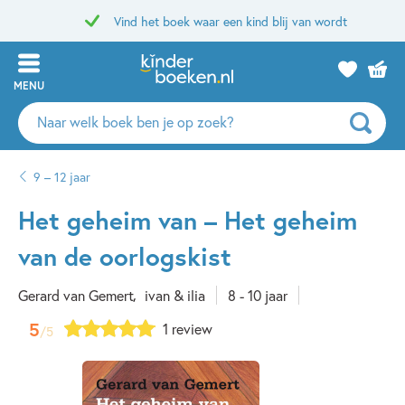
Vind het boek waar een kind blij van wordt
MENU
Zoeken
naar
boeken,
9 – 12 jaar
auteurs
en
Het geheim van – Het geheim
uitgevers
van de oorlogskist
Gerard van Gemert
ivan & ilia
8 - 10 jaar
5
1 review
/5