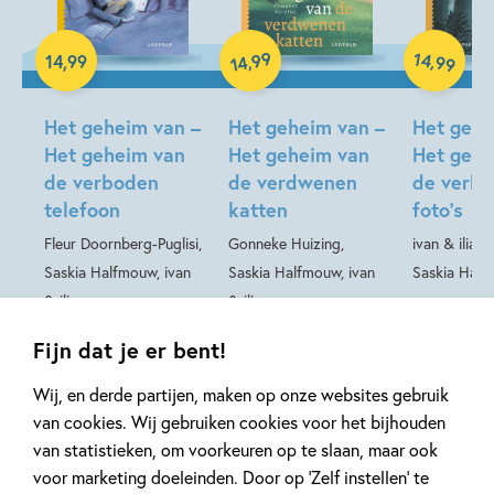
99
14
,
,
14
,
99
99
14
Hardcover
Hardcover
Hardcover
Het geheim van –
Het geheim van –
Het gehe
Het geheim van
Het geheim van
Het gehe
de verboden
de verdwenen
de verbo
telefoon
katten
foto’s
Fleur Doornberg-Puglisi,
Gonneke Huizing,
ivan & ilia, 
Saskia Halfmouw, ivan
Saskia Halfmouw, ivan
Saskia Hal
& ilia
& ilia
Fijn dat je er bent!
Wij, en derde partijen, maken op onze websites gebruik
Meer over deze serie
van cookies. Wij gebruiken cookies voor het bijhouden
van statistieken, om voorkeuren op te slaan, maar ook
voor marketing doeleinden. Door op ‘Zelf instellen’ te