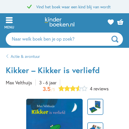
Vind het boek waar een kind blij van wordt
MENU
Zoeken
naar
boeken,
Actie & avontuur
auteurs
en
Kikker – Kikker is verliefd
uitgevers
Max Velthuijs
3 - 6 jaar
3.5
4 reviews
/5