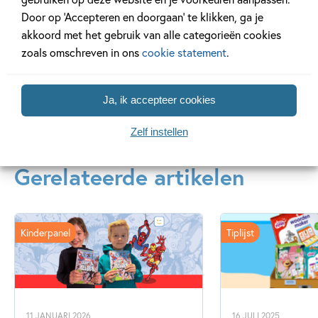
puzzelboek
Door op ‘Accepteren en doorgaan’ te klikken, ga je
Max Velthuijs
Max Velthuij
akkoord met het gebruik van alle categorieën cookies
Max Velthuijs
zoals omschreven in ons
cookie statement
.
Meer over deze serie
Ja, ik accepteer cookies
Zelf instellen
Gerelateerde artikelen
Kinderpanel
Tiplijst
11 JANUARI 2026
16 JULI 2025