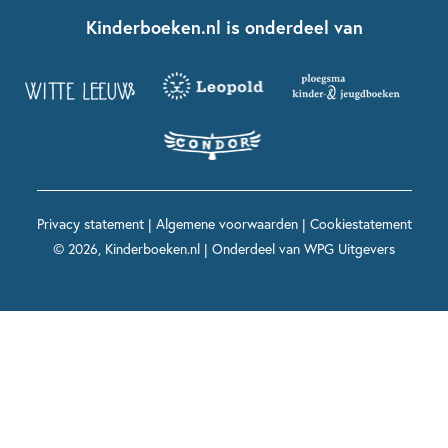
Fien en Teun
Nationale Voorleesdagen
Contact
Kinderboeken.nl is onderdeel van
Kinderboeken diversiteit
Boekentips 9 - 12 jaar
Kikker
Griffels en Penselen
Advies op maat
Grappige kinderboeken
Boekentips 12+ jaar
Spekkie en Sproet
Woutertje Pieterse Prijs
Nieuwsbrief
Spannende kinderboeken
Boekentips 15+ jaar
Mees Kees
Kinderboeken top 10
Alle boeken per onderwerp
Voor volwassenen
De regels van Floor
Prentenboeken top 10
Privacy statement
|
Algemene voorwaarden
|
Cookiestatement
Maxi & Helium
© 2026, Kinderboeken.nl | Onderdeel van
WPG Uitgevers
Voor het onderwijs
Alle kinderboekenpersonages