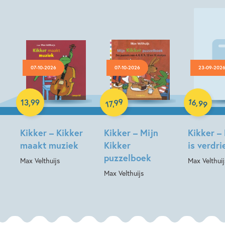
07-10-2026
07-10-2026
23-09-202
Hardcover
Hardcover
Hardcover
16
99
,
13
,
99
,
99
17
Kikker – Kikker
Kikker – Mijn
Kikker –
maakt muziek
Kikker
is verdri
puzzelboek
Max Velthuijs
Max Velthuij
Max Velthuijs