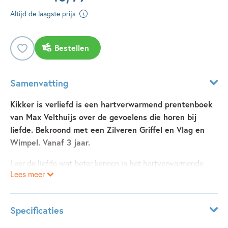
Altijd de laagste prijs
Bestellen
Samenvatting
Kikker is verliefd is een hartverwarmend prentenboek
van Max Velthuijs over de gevoelens die horen bij
liefde. Bekroond met een Zilveren Griffel en Vlag en
Wimpel. Vanaf 3 jaar.
Leer de liefde wat beter kennen in het hartverwarmende,
Lees meer
klassieke prentenboek
Kikker is verliefd
van Max Velthuijs.
Kikker voelt zich vreemd. Soms heeft hij het warm en dan
Specificaties
weer koud.