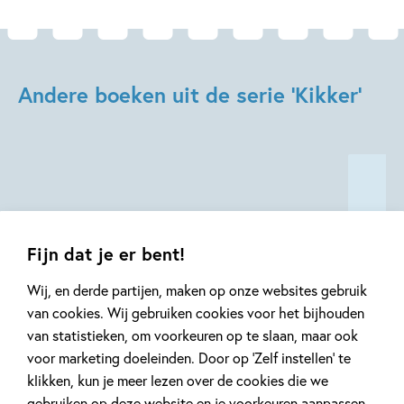
Andere boeken uit de serie 'Kikker'
Fijn dat je er bent!
07-10-2026
07-10-2026
23-09-202
Wij, en derde partijen, maken op onze websites gebruik
Hardcover
Hardcover
Hardcover
van cookies. Wij gebruiken cookies voor het bijhouden
16
99
,
13
,
99
,
99
17
van statistieken, om voorkeuren op te slaan, maar ook
voor marketing doeleinden. Door op ‘Zelf instellen’ te
Kikker – Kikker
Kikker – Mijn
Kikker –
klikken, kun je meer lezen over de cookies die we
maakt muziek
Kikker
is verdri
gebruiken op deze website en je voorkeuren aanpassen.