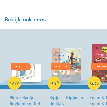
Bekijk ook eens
19-08-2026
19-08-2026
17-08-2026
Hardcover
Hardcover
Hardcover
99
12
,
,
19
,
99
99
16
Pieter Konijn –
Kipjes – Kipjes in
Zoem & 
Boek en knuffel
de klas
Zoem & 