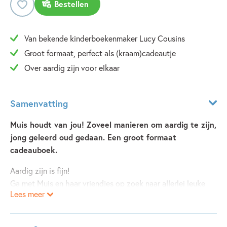
Bestellen
Van bekende kinderboekenmaker Lucy Cousins
Groot formaat, perfect als (kraam)cadeautje
Over aardig zijn voor elkaar
Samenvatting
Muis houdt van jou! Zoveel manieren om aardig te zijn,
jong geleerd oud gedaan. Een groot formaat
cadeauboek.
Aardig zijn is fijn!
Ga met Muis en haar vriendjes op zoek naar allerlei leuke
Lees meer
manieren om aardig te zijn: delen, zorgen, geven, helpen en
meer!
Dit mooie, vrolijke en lieve boek vol aardigheid is een