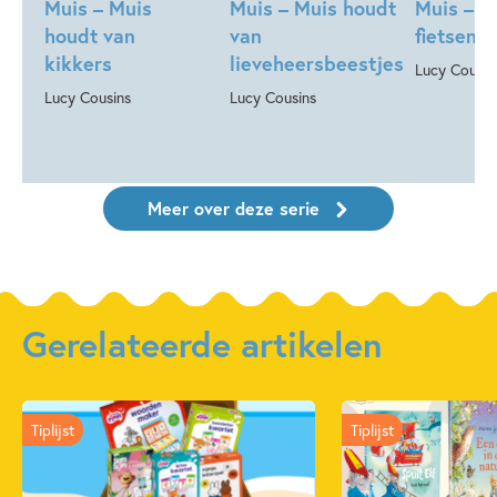
Muis – Muis
Muis – Muis houdt
Muis – M
houdt van
van
fietsen
kikkers
lieveheersbeestjes
Lucy Cousin
Lucy Cousins
Lucy Cousins
Meer over deze serie
Gerelateerde artikelen
Tiplijst
Tiplijst