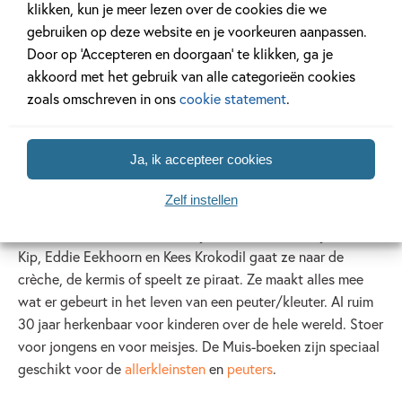
klikken, kun je meer lezen over de cookies die we
gebruiken op deze website en je voorkeuren aanpassen.
Door op ‘Accepteren en doorgaan’ te klikken, ga je
akkoord met het gebruik van alle categorieën cookies
zoals omschreven in ons
cookie statement
.
Muis
Ja, ik accepteer cookies
Muis
Zelf instellen
Muis woont op de boerderij. Ze rijdt op haar tractor, voert
de dieren, en telt haar kuikentjes. Met haar vriendjes Kora
Kip, Eddie Eekhoorn en Kees Krokodil gaat ze naar de
crèche, de kermis of speelt ze piraat. Ze maakt alles mee
wat er gebeurt in het leven van een peuter/kleuter. Al ruim
30 jaar herkenbaar voor kinderen over de hele wereld. Stoer
voor jongens en voor meisjes. De Muis-boeken zijn speciaal
geschikt voor de
allerkleinsten
en
peuters
.