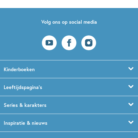
Volg ons op social media
Kinderboeken
Voorleesboeken
Leeftijdspagina’s
Prentenboeken
Boekentips 0 - 1,5 jaar
Series & karakters
Peuterboeken
Boekentips 1,5 - 3 jaar
De Gorgels
Inspiratie & nieuws
Babyboeken
Boekentips 3 - 5 jaar
Dog Man
Kinderboekenweek