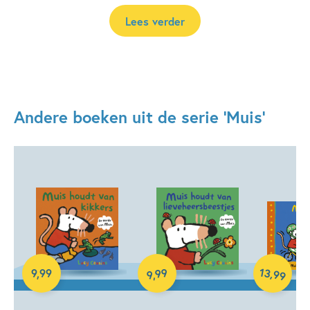
Lees verder
Andere boeken uit de serie 'Muis'
Hardcover
Hardcover
Hardcover
13
99
,
9
,
99
99
,
9