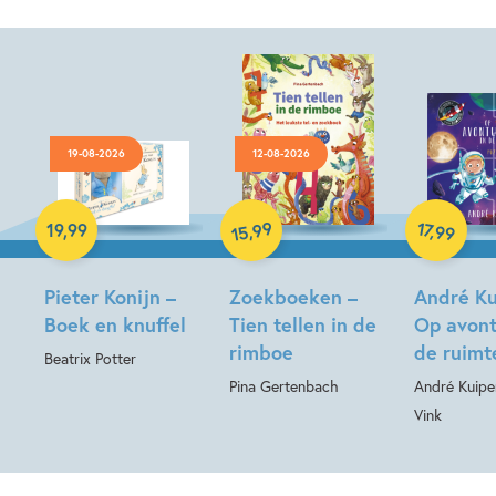
19-08-2026
12-08-2026
Hardcover
Hardcover
99
17
,
,
19
,
99
99
15
Hardcover
Pieter Konijn –
Zoekboeken –
André Ku
Boek en knuffel
Tien tellen in de
Op avont
rimboe
de ruimt
Beatrix Potter
Pina Gertenbach
André Kuipe
Vink