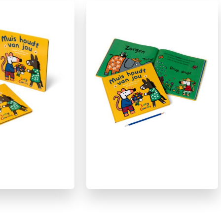
Emoties & gevoelens
Familie & gezin
Ontwikkeling kind
Prentenboeken
Spelen & leren
Vriendschap
Zelfvertrouwen & weerbaarheid
Lucy Cousins