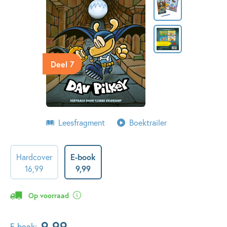
Deel 7
Leesfragment
Boektrailer
Hardcover
E-book
16
,
99
9
,
99
Op voorraad
9
,
99
E-book: