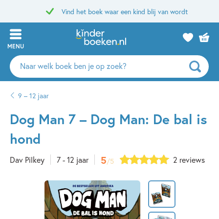
Vind het boek waar een kind blij van wordt
MENU
Zoeken
naar
boeken,
9 – 12 jaar
auteurs
en
Dog Man 7 – Dog Man: De bal is
uitgevers
hond
5
Dav Pilkey
7 - 12 jaar
2 reviews
/5