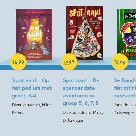
Hardcover
Hardcover
16
99
,
16
,
99
,
99
17
Hardcover
Spot aan! – Op
Spot aan! – De
De Bandin
het podium met
spannendste
Het crim
groep 3-4
avonturen in
meesterb
groep 5, 6, 7, 8
Diverse auteurs, Hilde
Ilona de La
Diverse auteurs, Micky
Peters
Dirkzwager
Dirkzwager