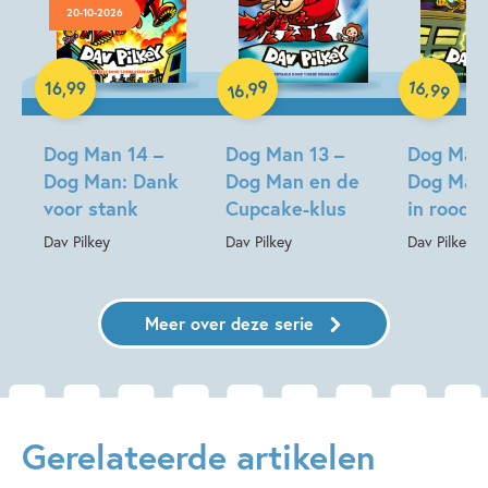
20-10-2026
Hardcover
Hardcover
Hardcover
99
16
,
,
16
,
99
99
16
Dog Man 14 –
Dog Man 13 –
Dog Man 
Dog Man: Dank
Dog Man en de
Dog Man
voor stank
Cupcake-klus
in rood
Dav Pilkey
Dav Pilkey
Dav Pilkey
Meer over deze serie
Gerelateerde artikelen