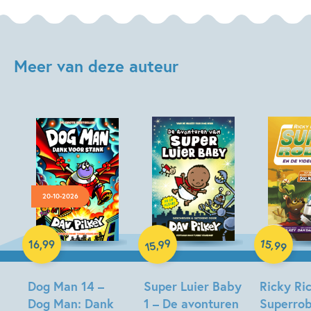
Meer van deze auteur
20-10-2026
Hardcover
99
15
,
,
16
,
99
99
15
Hardcover
Hardcover
Dog Man 14 –
Super Luier Baby
Ricky Ric
Dog Man: Dank
1 – De avonturen
Superrob