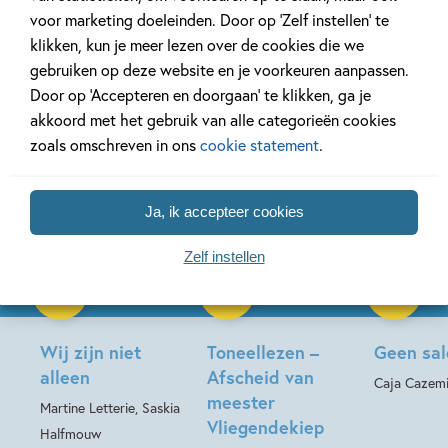
voor marketing doeleinden. Door op ‘Zelf instellen’ te
Meer van deze auteur
klikken, kun je meer lezen over de cookies die we
gebruiken op deze website en je voorkeuren aanpassen.
Door op ‘Accepteren en doorgaan’ te klikken, ga je
akkoord met het gebruik van alle categorieën cookies
zoals omschreven in ons
cookie statement
.
Ja, ik accepteer cookies
14-10-2026
Paperback
Zelf instellen
Hardcover
99
15
,
,
17
,
99
99
16
Hardcover
Wij zijn niet
Toneellezen –
Geen sa
alleen
Afscheid van
Caja Cazemi
meester
Martine Letterie, Saskia
Vliegendekiep
Halfmouw