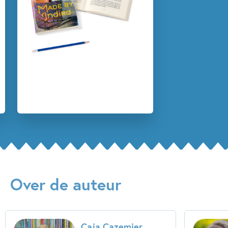
Reizen & (verre) landen
Caja Cazemier
Martine Letterie
Over de auteur
Caja Cazemier