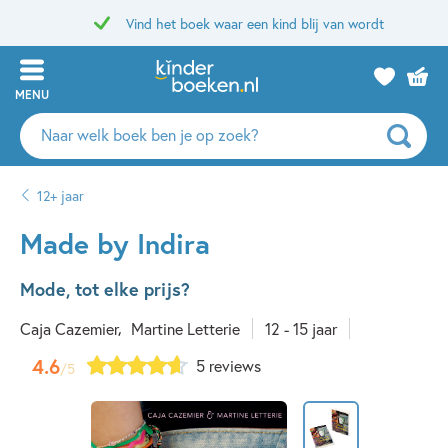
Vind het boek waar een kind blij van wordt
MENU
Zoeken
naar
boeken,
12+ jaar
auteurs
en
Made by Indira
uitgevers
Mode, tot elke prijs?
Caja Cazemier
Martine Letterie
12 - 15 jaar
4.6
5 reviews
/5