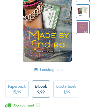
Leesfragment
Paperback
E-book
Luisterboek
15
,
99
9
,
99
11
,
99
Op voorraad