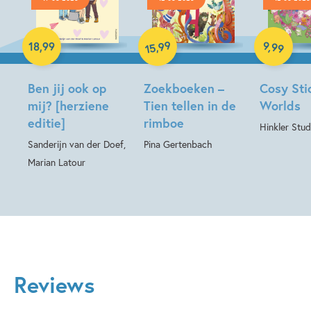
Paperback
Hardcover
99
Hardcover
9
,
99
,
18
,
99
15
Ben jij ook op
Zoekboeken –
Cosy Sti
mij? [herziene
Tien tellen in de
Worlds
editie]
rimboe
Hinkler Stud
Sanderijn van der Doef,
Pina Gertenbach
Marian Latour
Reviews