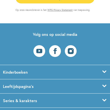
Op onze nieuwsbrieven is het
WPG Privacy Statement
van toepassing.
Volg ons op social media
Kinderboeken
Voorleesboeken
Leeftijdspagina’s
Prentenboeken
Boekentips 0 - 1,5 jaar
Series & karakters
Peuterboeken
Boekentips 1,5 - 3 jaar
De Gorgels