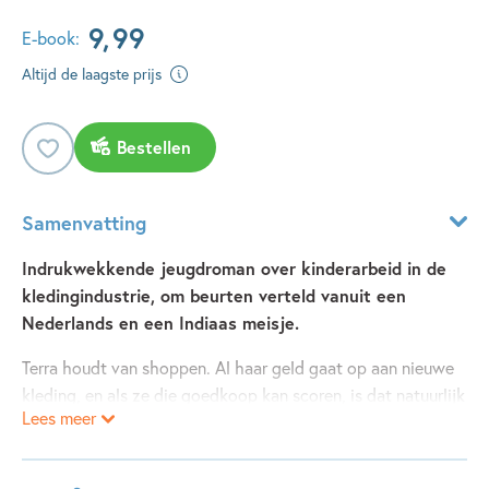
9
,
99
E-book:
Altijd de laagste prijs
Bestellen
Samenvatting
Indrukwekkende jeugdroman over kinderarbeid in de
kledingindustrie, om beurten verteld vanuit een
Nederlands en een Indiaas meisje.
Terra houdt van shoppen. Al haar geld gaat op aan nieuwe
kleding, en als ze die goedkoop kan scoren, is dat natuurlijk
Lees meer
top!
De Indiase Indira is geronseld om in een spinnerij te gaan
werken. Zo hoopt ze de schulden van haar familie af te