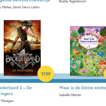
Buddy Tegenbosch
o Mañas, David Sierra Listón
Paperback
rdcover
17
,
99
ederband 2 – De
Waar is de kleine eenh
ringers
Isabelle Metzen
 Flanagan
Hardcover