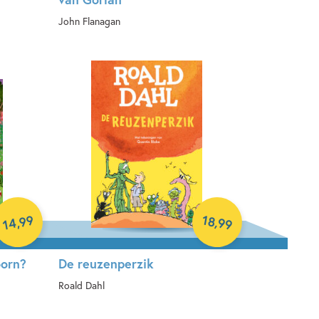
John Flanagan
Paperback
99
18
,
,
99
14
oorn?
De reuzenperzik
Roald Dahl
Hardcover