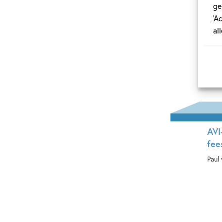
ge
‘A
al
AVI
fee
Paul
Ha