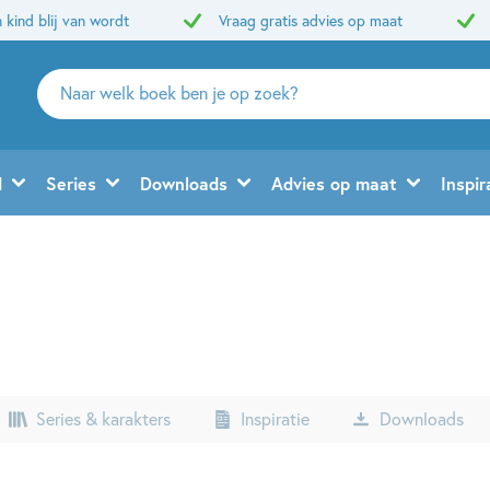
 kind blij van wordt
Vraag gratis advies op maat
Zoeken
naar
boeken,
auteurs
d
Series
Downloads
Advies op maat
Inspir
en
uitgevers
Series & karakters
Inspiratie
Downloads