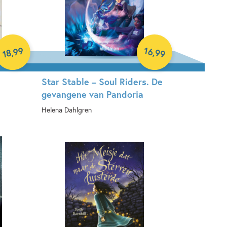
99
16
,
,
99
18
Star Stable – Soul Riders. De
gevangene van Pandoria
Helena Dahlgren
Hardcover