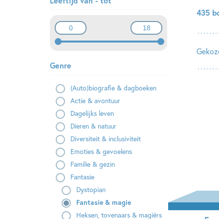
Leeftijd van - tot
435 b
Gekoze
Genre
(Auto)biografie & dagboeken
Actie & avontuur
Dagelijks leven
Dieren & natuur
Diversiteit & inclusiviteit
Emoties & gevoelens
Familie & gezin
Fantasie
Dystopian
Fantasie & magie
Heksen, tovenaars & magiërs