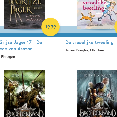
19
,
99
Grijze Jager 17 – De
De vreselijke tweeling
ven van Arazan
Jozua Douglas, Elly Hees
 Flanagan
Hardcover
rdcover