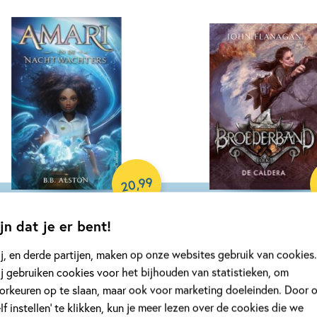
perback
99
,
20
jn dat je er bent!
ri 1 – Amari en de
Broederband 7 – De Cal
htwachters
John Flanagan
j, en derde partijen, maken op onze websites gebruik van cookies.
Alston
j gebruiken cookies voor het bijhouden van statistieken, om
Paperback
orkeuren op te slaan, maar ook voor marketing doeleinden. Door 
rdcover
elf instellen’ te klikken, kun je meer lezen over de cookies die we