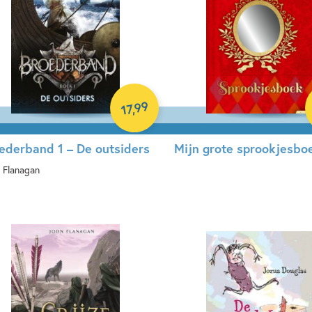
99
,
17
ederband 1 – De outsiders
Mijn grote sprookjesbo
 Flanagan
Hardcover
perback