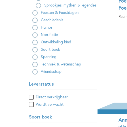
Foe
Sprookjes, mythen & legendes
Foe
Feesten & Feestdagen
Paul
Geschiedenis
Humor
E-
Non-fictie
Ontwikkeling kind
Soort boek
Spanning
Techniek & wetenschap
Vriendschap
Leverstatus
Direct verkrijgbaar
Wordt verwacht
Soort boek
Ann
vli