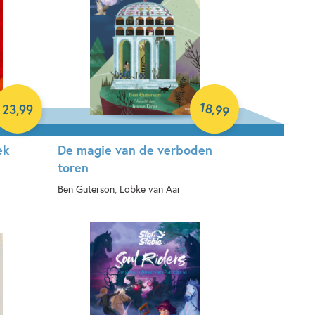
18
,
23
,
99
99
ek
De magie van de verboden
toren
Ben Guterson, Lobke van Aar
Hardcover