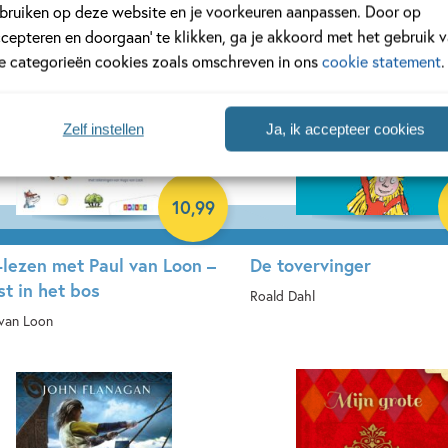
bruiken op deze website en je voorkeuren aanpassen. Door op
ccepteren en doorgaan’ te klikken, ga je akkoord met het gebruik 
le categorieën cookies zoals omschreven in ons
cookie statement
.
Zelf instellen
Ja, ik accepteer cookies
10
,
99
-lezen met Paul van Loon –
De tovervinger
st in het bos
Roald Dahl
 van Loon
Hardcover
rdcover