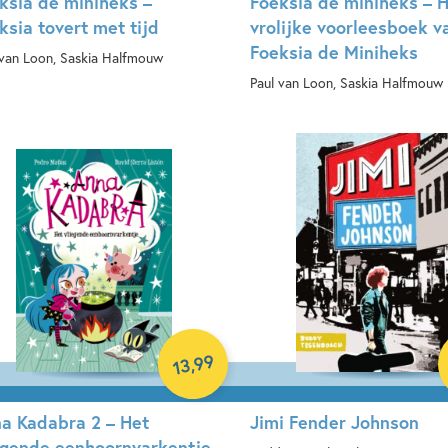
ksia de miniheks –
Foeksia de miniheks – 
ksia tovert met tijd
vrolijke voorleesboek v
Foeksia de Miniheks
 van Loon, Saskia Halfmouw
Paul van Loon, Saskia Halfmouw
book
Hardcover
99
,
13
a Kadabra 2 – Het
Jimi Fender Johnson
egende eenhoornvarkentje