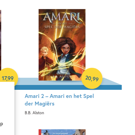
20
,
17
,
99
99
dera
Amari 2 – Amari en het Spel
der Magiërs
B.B. Alston
op
Hardcover