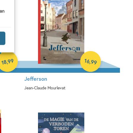
van
99
16
,
,
99
18
Jefferson
Jean-Claude Mourlevat
Hardcover