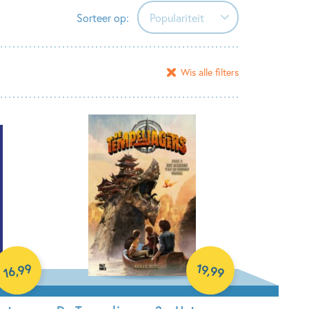
Sorteer op:
Populariteit
Populariteit
Wis alle filters
Verschijningsdatum
Alfabetisch (A-Z)
Alfabetisch (Z-A)
Prijs (oplopend)
Prijs (aflopend)
99
19
,
,
99
16