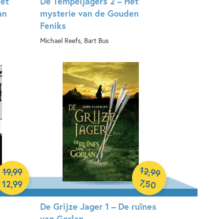
Het
De Tempeljagers 2 – Het
an
mysterie van de Gouden
Feniks
Michael Reefs, Bart Bus
Hardcover
12
,
19
,
99
99
7
,
50
12
,
99
De Grijze Jager 1 – De ruïnes
van Gorlan