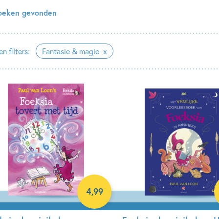
oeken gevonden
n filters:
Fantasie & magie
4
,
99