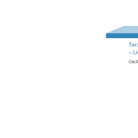
Tar
– L
Cécil
Ha