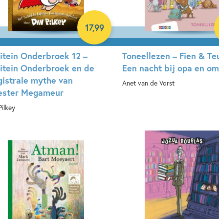
17
,
99
itein Onderbroek 12 –
Toneellezen – Fien & Te
itein Onderbroek en de
Een nacht bij opa en o
istrale mythe van
Anet van de Vorst
ster Megameur
Hardcover
Pilkey
rdcover