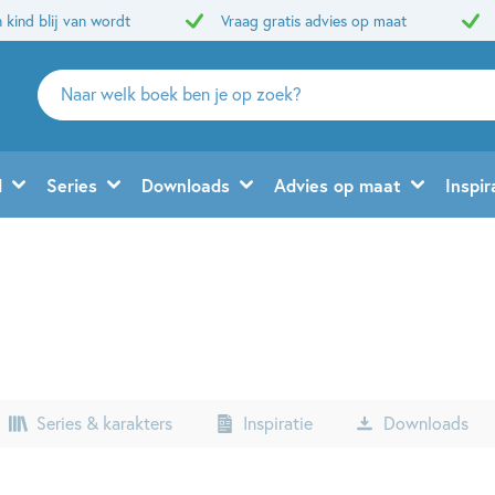
 kind blij van wordt
Vraag gratis advies op maat
Zoeken
naar
boeken,
auteurs
d
Series
Downloads
Advies op maat
Inspir
en
uitgevers
Series & karakters
Inspiratie
Downloads