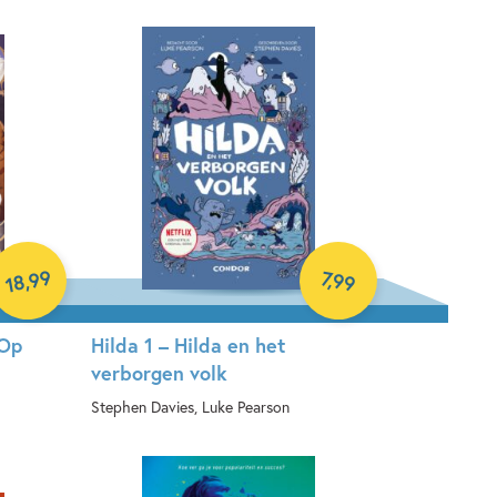
Samengesteld pakket
99
7
,
99
,
18
 Op
Hilda 1 – Hilda en het
verborgen volk
Stephen Davies, Luke Pearson
E-book