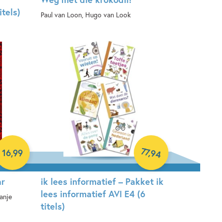
itels)
Paul van Loon, Hugo van Look
Hardcover
77
,
16
,
99
94
ar
ik lees informatief – Pakket ik
lees informatief AVI E4 (6
anje
titels)