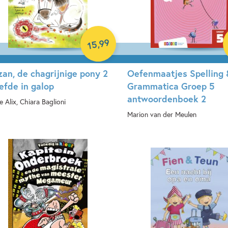
99
,
15
zan, de chagrijnige pony 2
Oefenmaatjes Spelling 
iefde in galop
Grammatica Groep 5
antwoordenboek 2
e Alix, Chiara Baglioni
Marion van der Meulen
rdcover
Paperback