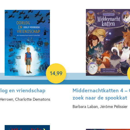
rdcover
14
,
99
log en vriendschap
Middernachtkatten 4 –
zoek naar de spookkat
 Verroen, Charlotte Dematons
Barbara Laban, Jérôme Pélissier
rdcover
Hardcover