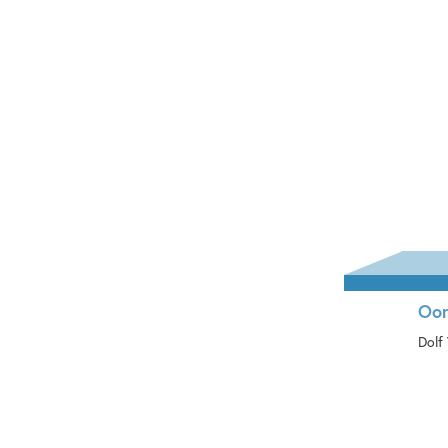
Ha
Oor
Dolf
Ha