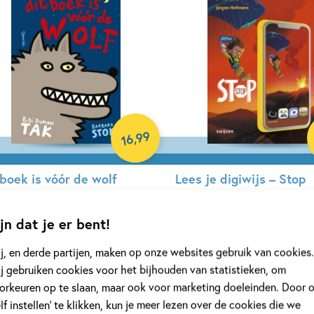
99
,
16
 boek is vóór de wolf
Lees je digiwijs – Stop
 Dumon Tak, Barbara Stok
Jørgen Hofmans, ivan & ilia
jn dat je er bent!
rdcover
Hardcover
j, en derde partijen, maken op onze websites gebruik van cookies.
j gebruiken cookies voor het bijhouden van statistieken, om
orkeuren op te slaan, maar ook voor marketing doeleinden. Door 
elf instellen’ te klikken, kun je meer lezen over de cookies die we