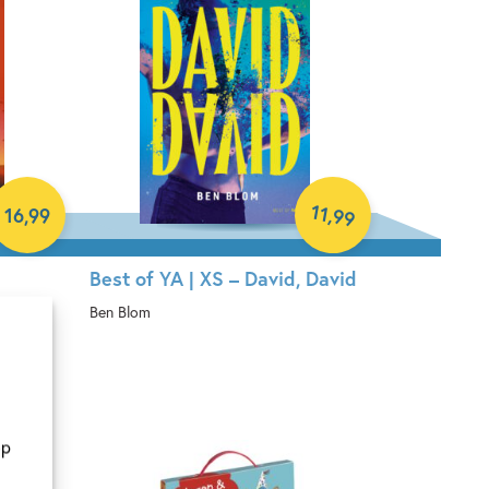
11
,
16
,
99
99
Best of YA | XS – David, David
Ben Blom
Hardcover
op