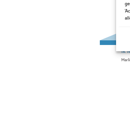
ge
‘A
al
ik 
Marl
Ha