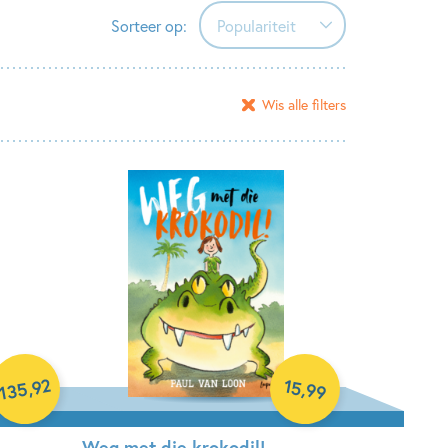
Sorteer op:
Populariteit
Populariteit
Wis alle filters
Verschijningsdatum
Alfabetisch (A-Z)
Alfabetisch (Z-A)
Prijs (oplopend)
Prijs (aflopend)
92
15
,
135
,
99
Weg met die krokodil!