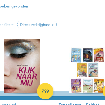
boeken gevonden
n filters:
Direct verkrijgbaar
7
,
99
k naar mij
Toneellezen – Pakket