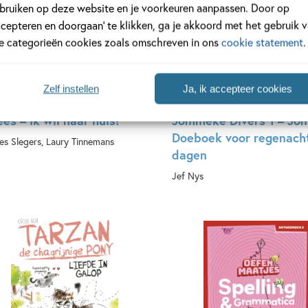
bruiken op deze website en je voorkeuren aanpassen. Door op
ccepteren en doorgaan’ te klikken, ga je akkoord met het gebruik 
le categorieën cookies zoals omschreven in ons
cookie statement
.
12
,
99
Zelf instellen
Ja, ik accepteer cookies
lees – Ik wil naar huis!
Jommeke Divers 1 – J
Doeboek voor regenach
ies Slegers, Laury Tinnemans
dagen
rdcover
Jef Nys
Hardcover