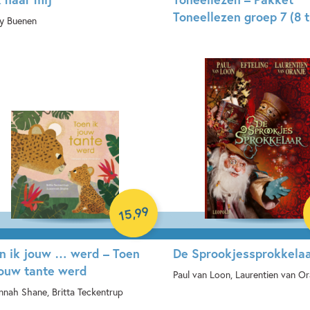
Toneellezen groep 7 (8 t
y Buenen
Samengesteld pakket
book
99
,
15
n ik jouw … werd – Toen
De Sprookjessprokkela
jouw tante werd
Paul van Loon, Laurentien van Or
nnah Shane, Britta Teckentrup
Hardcover