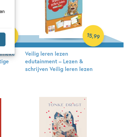
van
15
99
,
,
99
13
ommeke
Veilig leren lezen
tige
edutainment – Lezen &
schrijven Veilig leren lezen
Spel