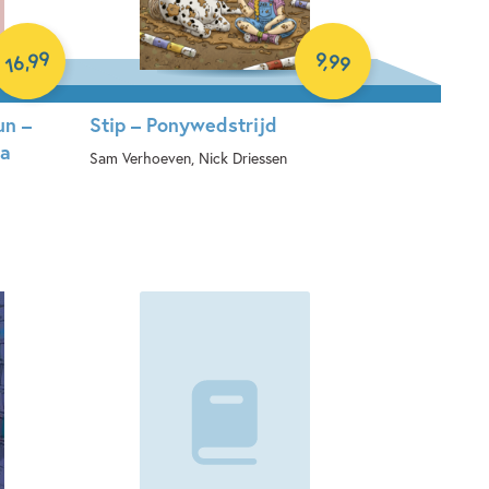
99
9
,
99
,
16
un –
Stip – Ponywedstrijd
ma
Sam Verhoeven, Nick Driessen
Hardcover