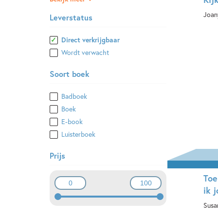
Joan
Leverstatus
E-
Direct verkrijgbaar
Wordt verwacht
Soort boek
Badboek
Boek
E-book
Luisterboek
Prijs
Toe
ik 
Susa