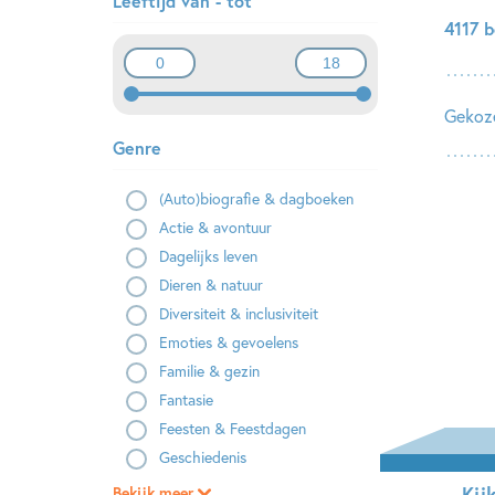
Leeftijd van - tot
4117 
Gekoze
Genre
(Auto)biografie & dagboeken
Actie & avontuur
Dagelijks leven
Dieren & natuur
Diversiteit & inclusiviteit
Emoties & gevoelens
Familie & gezin
Fantasie
Feesten & Feestdagen
Geschiedenis
Kij
Bekijk meer