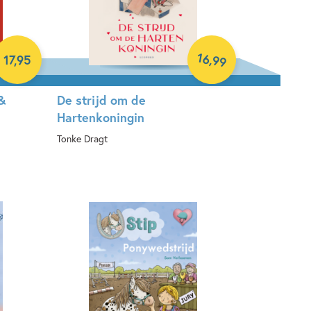
16
,
17
,
95
99
&
De strijd om de
Hartenkoningin
Tonke Dragt
Hardcover