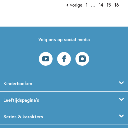
vorige
1
…
14
15
16
Volg ons op social media
Kinderboeken
Voorleesboeken
Leeftijdspagina’s
Prentenboeken
Boekentips 0 - 1,5 jaar
Series & karakters
Peuterboeken
Boekentips 1,5 - 3 jaar
De Gorgels