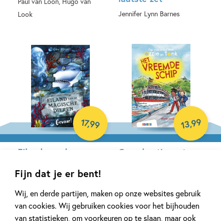
Paul van Loon, Hugo van
Jennifer Lynn Barnes
Look
E-book
Hardcover
99
17
,
,
99
13
Eiland van de
Op vakantie met
magische dieren 2 –
Ozzie en Tonk – Het
Fijn dat je er bent!
Gevaar!
vreemde schip
Gina Mayer, Clara Vath
Marte Jongbloed, Hélène
Wij, en derde partijen, maken op onze websites gebruik
Jorna
van cookies. Wij gebruiken cookies voor het bijhouden
Hardcover
van statistieken, om voorkeuren op te slaan, maar ook