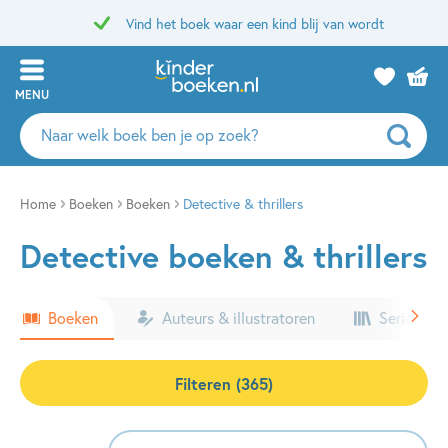
Vind het boek waar een kind blij van wordt
MENU
Zoeken
naar
boeken,
auteurs
Home
Boeken
Boeken
Detective & thrillers
en
Detective boeken & thrillers
uitgevers
Boeken
Auteurs & illustratoren
Series & k
Filteren (365)