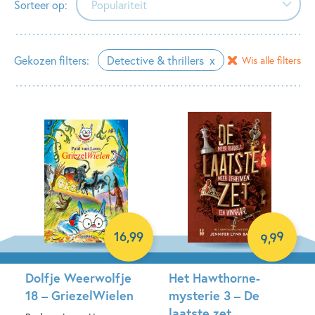
Sorteer op:
Populariteit
Populariteit
Gekozen filters:
Detective & thrillers
Wis alle filters
Verschijningsdatum
Alfabetisch (A-Z)
Alfabetisch (Z-A)
Prijs (oplopend)
Prijs (aflopend)
99
16
,
99
,
9
Dolfje Weerwolfje
Het Hawthorne-
18 – GriezelWielen
mysterie 3 – De
laatste zet