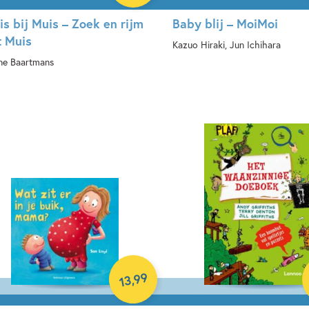
is bij Muis – Zoek en rijm
Baby blij – MoiMoi
 Muis
Kazuo Hiraki, Jun Ichihara
ine Baartmans
Hardcover
rdcover
99
,
13