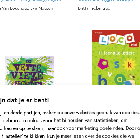
a Van Bouchout, Eva Mouton
Britta Teckentrup
rdcover
Hardcover
jn dat je er bent!
j, en derde partijen, maken op onze websites gebruik van cookies.
99
,
15
j gebruiken cookies voor het bijhouden van statistieken, om
orkeuren op te slaan, maar ook voor marketing doeleinden. Door 
 vette vieze proefjesboek
Loco Mini – Ik leer alle 
elf instellen’ te klikken, kun je meer lezen over de cookies die we