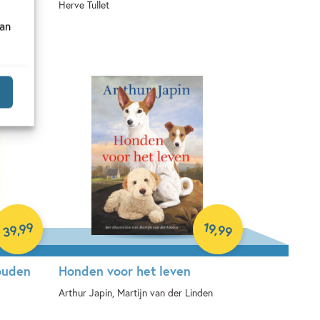
Herve Tullet
van
Hardcover
99
19
,
,
99
39
ouden
Honden voor het leven
Arthur Japin, Martijn van der Linden