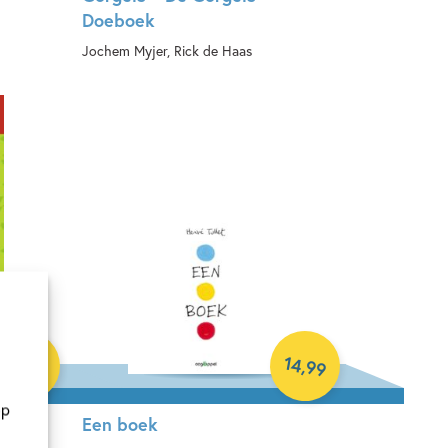
Doeboek
Jochem Myjer, Rick de Haas
Paperback
14
,
10
,
99
99
op
letters
Een boek