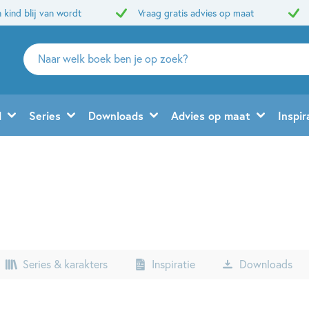
 kind blij van wordt
Vraag gratis advies op maat
Zoeken
naar
boeken,
auteurs
d
Series
Downloads
Advies op maat
Inspir
en
uitgevers
Series & karakters
Inspiratie
Downloads