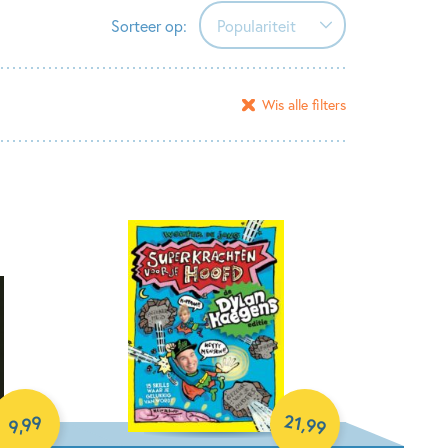
Sorteer op:
Populariteit
Populariteit
Wis alle filters
Verschijningsdatum
Alfabetisch (A-Z)
Alfabetisch (Z-A)
Prijs (oplopend)
Prijs (aflopend)
21
99
,
99
,
9