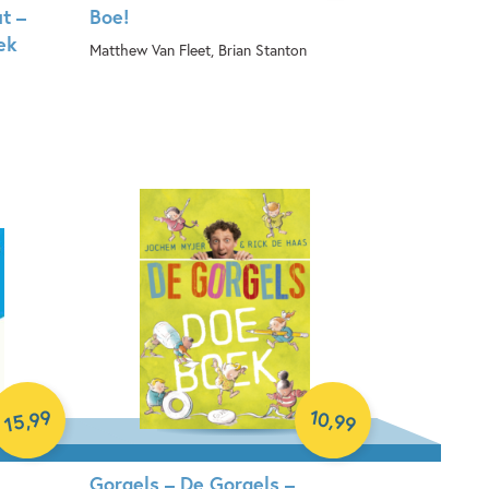
t –
Boe!
ek
Matthew Van Fleet, Brian Stanton
Hardcover
99
10
,
,
99
15
Gorgels – De Gorgels –