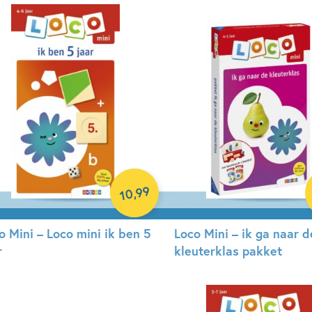
perback
Paperback
99
,
10
o Mini – Loco mini ik ben 5
Loco Mini – ik ga naar d
r
kleuterklas pakket
perback
Paperback