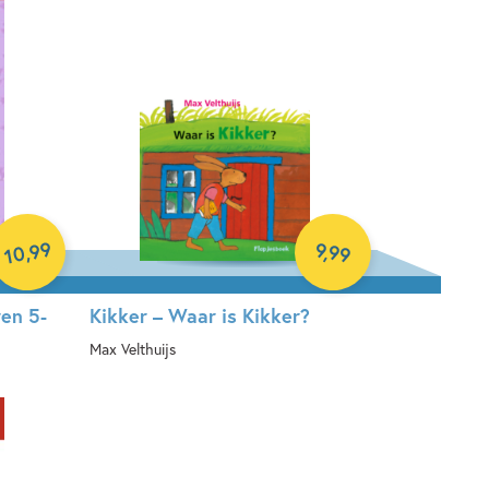
99
9
,
99
,
10
en 5-
Kikker – Waar is Kikker?
Max Velthuijs
Hardcover