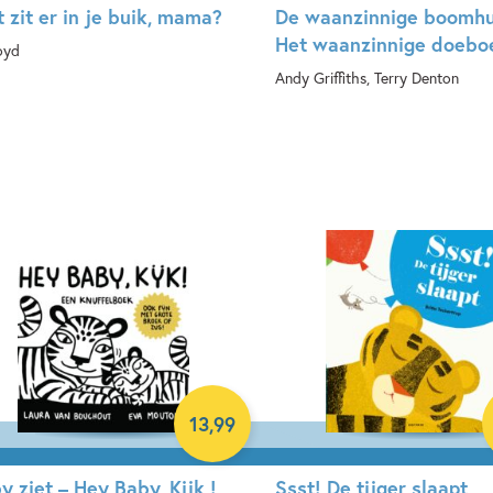
 zit er in je buik, mama?
De waanzinnige boomhu
Het waanzinnige doebo
oyd
Andy Griffiths, Terry Denton
rdcover
Paperback
13
,
99
y ziet – Hey Baby, Kijk !
Ssst! De tijger slaapt