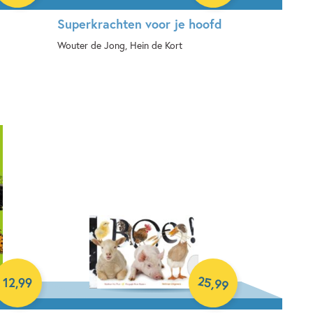
Superkrachten voor je hoofd
Wouter de Jong, Hein de Kort
Hardcover
25
,
12
,
99
99