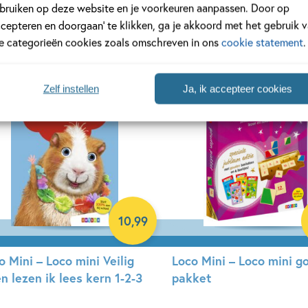
 Hirschmann, Santy Gutiérrez
bruiken op deze website en je voorkeuren aanpassen. Door op
Paperback
ccepteren en doorgaan’ te klikken, ga je akkoord met het gebruik 
rdcover
le categorieën cookies zoals omschreven in ons
cookie statement
.
Zelf instellen
Ja, ik accepteer cookies
10
,
99
o Mini – Loco mini Veilig
Loco Mini – Loco mini g
en lezen ik lees kern 1-2-3
pakket