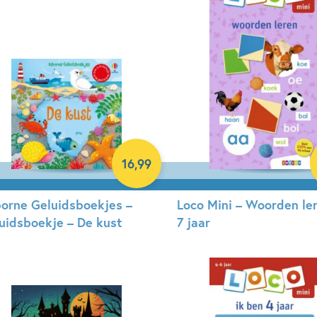
16
,
99
orne Geluidsboekjes –
Loco Mini – Woorden ler
uidsboekje – De kust
7 jaar
rdcover
Paperback