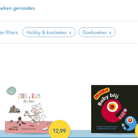
oeken gevonden
n filters:
Hobby & knutselen
Doeboeken
12
,
99