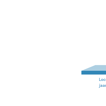
Pa
Loc
jaa
Pa