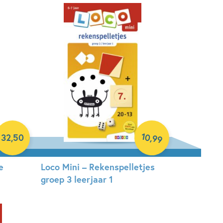
Hardcover
10
,
32
,
50
99
e
Loco Mini – Rekenspelletjes
groep 3 leerjaar 1
Paperback