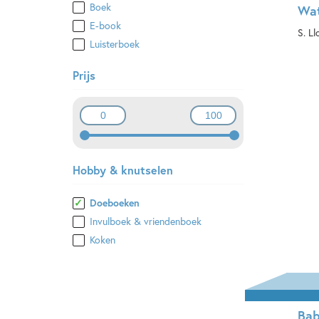
Boek
Wat
E-book
S. Ll
Luisterboek
Ha
Prijs
Hobby & knutselen
Doeboeken
Invulboek & vriendenboek
Koken
Bab