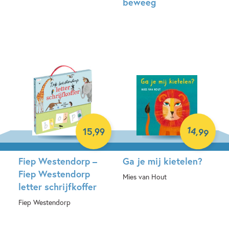
beweeg
Paperback
Spel
14
,
15
,
99
99
Fiep Westendorp –
Ga je mij kietelen?
Fiep Westendorp
Mies van Hout
letter schrijfkoffer
Hardcover
Fiep Westendorp
Spel