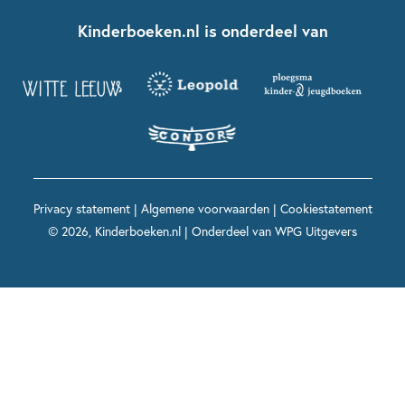
Boekentips 7 - 9 jaar
Fien en Teun
Nationale Voorleesdagen
Contact
Kinderboeken.nl is onderdeel van
Kinderboeken diversiteit
Boekentips 9 - 12 jaar
Kikker
Griffels en Penselen
Advies op maat
Grappige kinderboeken
Boekentips 12+ jaar
Spekkie en Sproet
Woutertje Pieterse Prijs
Nieuwsbrief
Spannende kinderboeken
Boekentips 15+ jaar
Mees Kees
Kinderboeken top 10
Alle boeken per onderwerp
Voor volwassenen
De regels van Floor
Prentenboeken top 10
Privacy statement
|
Algemene voorwaarden
|
Cookiestatement
Maxi & Helium
© 2026, Kinderboeken.nl | Onderdeel van
WPG Uitgevers
Voor het onderwijs
Alle kinderboekenpersonages