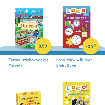
99
,
8
,
50
10
Eerste stickerboekje
Loco Maxi – Ik leer
Op reis
klokkijken
Paperback
Paperback