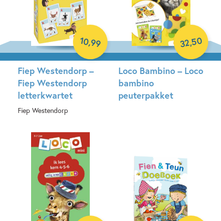
50
10
,
,
99
32
Fiep Westendorp –
Loco Bambino – Loco
Fiep Westendorp
bambino
letterkwartet
peuterpakket
Fiep Westendorp
Paperback
Spel