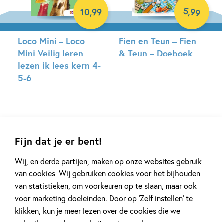
5
,
99
10
,
99
Loco Mini – Loco
Fien en Teun – Fien
Mini Veilig leren
& Teun – Doeboek
lezen ik lees kern 4-
5-6
Paperback
Paperback
Fijn dat je er bent!
Wij, en derde partijen, maken op onze websites gebruik
van cookies. Wij gebruiken cookies voor het bijhouden
van statistieken, om voorkeuren op te slaan, maar ook
voor marketing doeleinden. Door op ‘Zelf instellen’ te
99
16
,
99
,
9
klikken, kun je meer lezen over de cookies die we