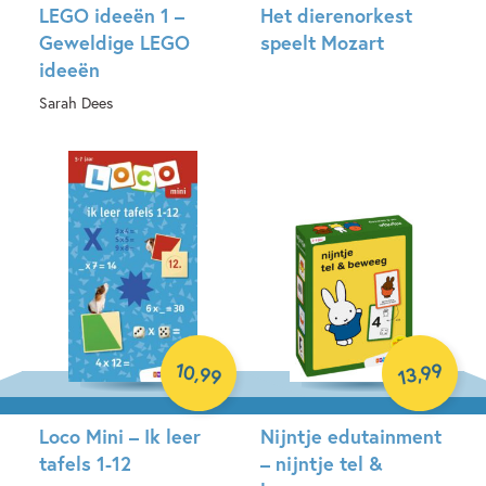
LEGO ideeën 1 –
Het dierenorkest
Geweldige LEGO
speelt Mozart
ideeën
Hardcover
Sarah Dees
Paperback
10
99
,
,
99
13
Loco Mini – Ik leer
Nijntje edutainment
tafels 1-12
– nijntje tel &