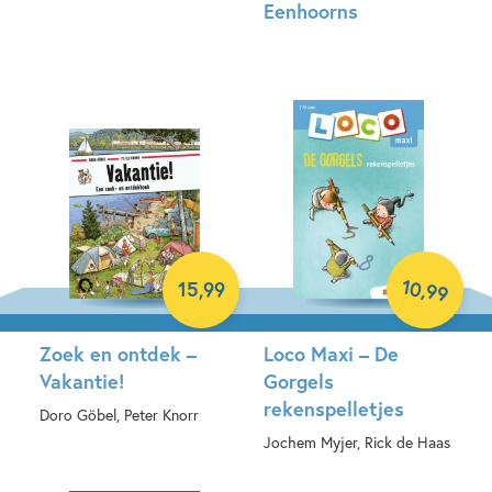
Eenhoorns
Paperback
Paperback
10
,
15
,
99
99
Zoek en ontdek –
Loco Maxi – De
Vakantie!
Gorgels
rekenspelletjes
Doro Göbel, Peter Knorr
Jochem Myjer, Rick de Haas
Hardcover
Paperback