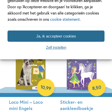
gebruiken op deze website en je voorkeuren aanpassen.
Lichtjes en geluiden
Gorgels – De
Door op ‘Accepteren en doorgaan’ te klikken, ga je
1 – Vliegtuigen en
Gorgels
akkoord met het gebruik van alle categorieën cookies
helikopters
Vriendenboek
zoals omschreven in ons
cookie statement
.
Jochem Myjer, Rick de Haas
Hardcover
Hardcover
Ja, ik accepteer cookies
Zelf instellen
10
50
,
99
,
8
Loco Mini – Loco
Sticker- en
mini Engels
aankleedboekje