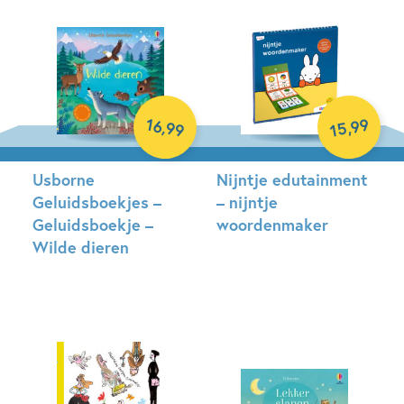
99
16
,
,
99
15
Usborne
Nijntje edutainment
Geluidsboekjes –
– nijntje
Geluidsboekje –
woordenmaker
Wilde dieren
Hardcover
Hardcover