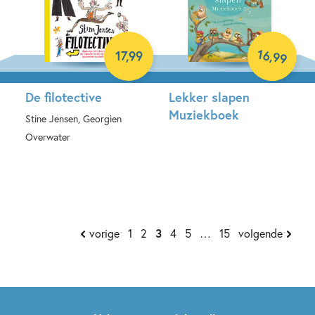
16
,
17
,
99
99
De filotective
Lekker slapen
Muziekboek
Stine Jensen, Georgien
Overwater
Hardcover
Hardcover
vorige
1
2
3
4
5
…
15
volgende