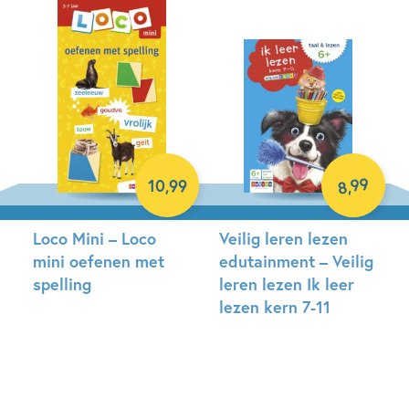
99
10
,
99
,
8
Loco Mini – Loco
Veilig leren lezen
mini oefenen met
edutainment – Veilig
spelling
leren lezen Ik leer
lezen kern 7-11
Paperback
Paperback