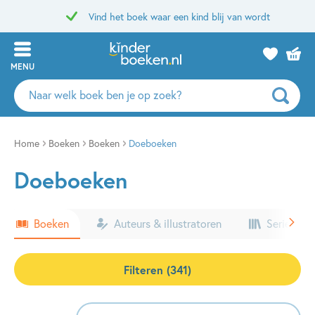
Vind het boek waar een kind blij van wordt
MENU
Zoeken
naar
boeken,
auteurs
Home
Boeken
Boeken
Doeboeken
en
Doeboeken
uitgevers
Boeken
Auteurs & illustratoren
Series & k
Filteren (341)