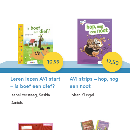
Hardcover
12
,
10
,
99
50
Leren lezen AVI start
AVI strips – hop, nog
– is boef een dief?
een noot
Isabel Versteeg, Saskia
Johan Klungel
Daniels
Hardcover
Hardcover