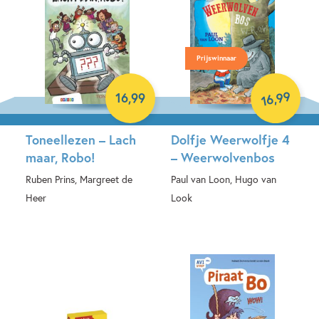
Prijswinnaar
99
16
,
99
,
16
Toneellezen – Lach
Dolfje Weerwolfje 4
maar, Robo!
– Weerwolvenbos
Ruben Prins, Margreet de
Paul van Loon, Hugo van
Heer
Look
Hardcover
Hardcover