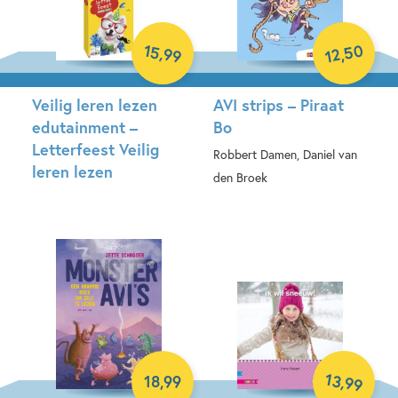
50
15
,
,
99
12
Veilig leren lezen
AVI strips – Piraat
edutainment –
Bo
Letterfeest Veilig
Robbert Damen, Daniel van
leren lezen
den Broek
Spel
Hardcover
13
,
18
,
99
99