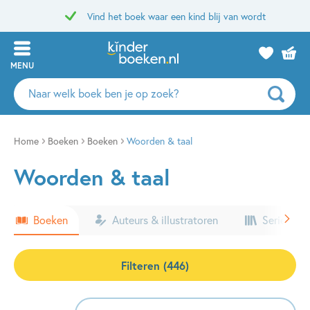
Vind het boek waar een kind blij van wordt
MENU
Zoeken
naar
boeken,
auteurs
Home
Boeken
Boeken
Woorden & taal
en
Woorden & taal
uitgevers
Boeken
Auteurs & illustratoren
Series & k
Filteren (446)