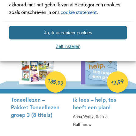
Annemarie Bon
Esther van Lieshout, Jan
akkoord met het gebruik van alle categorieën cookies
zoals omschreven in ons
cookie statement
.
Lieffering
Hardcover
Hardcover
Ja, ik accepteer cookies
Zelf instellen
135
99
,
,
12
92
Toneellezen –
ik lees – help, tes
Pakket Toneellezen
heeft een plan!
groep 3 (8 titels)
Anna Woltz, Saskia
Halfmouw
Samengesteld pakket