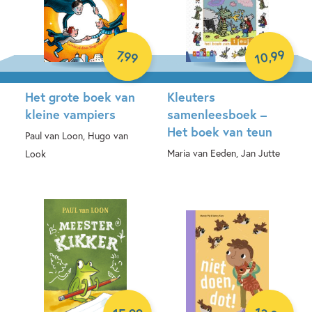
99
7
,
99
,
10
Het grote boek van
Kleuters
kleine vampiers
samenleesboek –
Het boek van teun
Paul van Loon, Hugo van
Maria van Eeden, Jan Jutte
Look
Hardcover
E-book