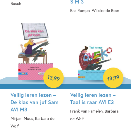
S M 3
Bosch
Bas Rompa, Willeke de Boer
Hardcover
Hardcover
13
99
,
,
99
13
Veilig leren lezen –
Veilig leren lezen –
De klas van juf Sam
Taal is raar AVI E3
AVI M3
Frank van Pamelen, Barbara
Mirjam Mous, Barbara de
de Wolf
Wolf
Hardcover