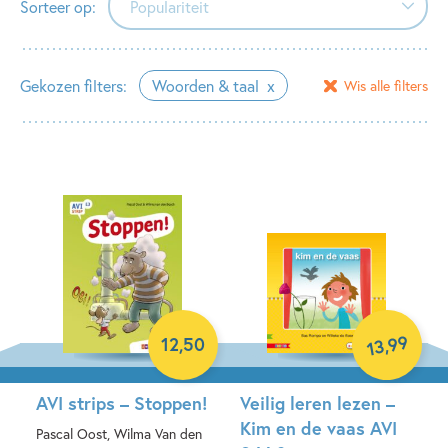
Sorteer op:
Populariteit
Populariteit
Gekozen filters:
Woorden & taal
Wis alle filters
Verschijningsdatum
Alfabetisch (A-Z)
Alfabetisch (Z-A)
Prijs (oplopend)
Prijs (aflopend)
99
12
,
50
,
13
AVI strips – Stoppen!
Veilig leren lezen –
Kim en de vaas AVI
Pascal Oost, Wilma Van den