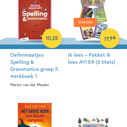
10-08-2026
94
10
,
25
,
77
Oefenmaatjes
ik lees – Pakket ik
Spelling &
lees AVI E4 (6 titels)
Grammatica groep 5
werkboek 1
Samengesteld pakket
Marion van der Meulen
Paperback