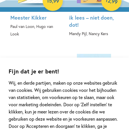
12
,
15
,
99
99
Meester Kikker
ik lees – niet doen,
dot!
Paul van Loon, Hugo van
Mandy Pijl, Nancy Kers
Look
Hardcover
Hardcover
Fijn dat je er bent!
Wij, en derde partijen, maken op onze websites gebruik
van cookies. Wij gebruiken cookies voor het bijhouden
van statistieken, om voorkeuren op te slaan, maar ook
99
13
,
99
,
11
voor marketing doeleinden. Door op ‘Zelf instellen’ te
klikken, kun je meer lezen over de cookies die we
Veilig leren lezen –
Veilig leren lezen –
gebruiken op deze website en je voorkeuren aanpassen.
Naar het bos AVI M3
Het nest AVI E3
Door op ‘Accepteren en doorgaan’ te klikken, ga je