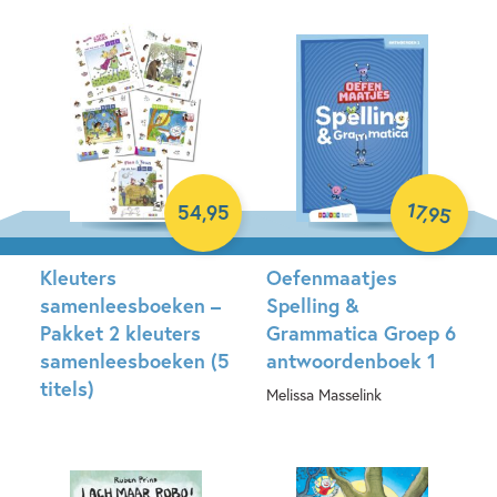
Hardcover
17
,
54
,
95
95
Kleuters
Oefenmaatjes
samenleesboeken –
Spelling &
Pakket 2 kleuters
Grammatica Groep 6
samenleesboeken (5
antwoordenboek 1
titels)
Melissa Masselink
Samengesteld pakket
Paperback