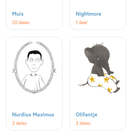
Muis
Nightmore
20 delen
1 deel
Nurdius Maximus
Olifantje
3 delen
3 delen