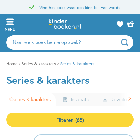
Vind het boek waar een kind blij van wordt
MENU
Zoeken
naar
boeken,
auteurs
Home
Series & karakters
Series & karakters
en
Series & karakters
uitgevers
Series & karakters
Inspiratie
Downloads
Filteren (65)