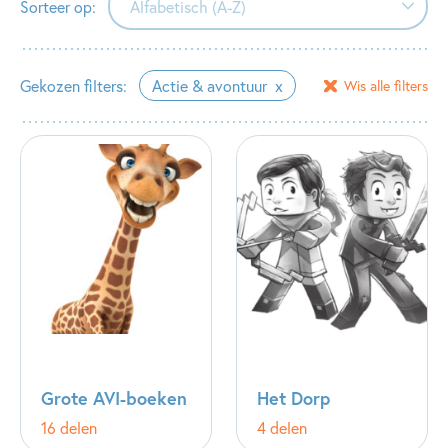
Sorteer op:
Alfabetisch (A-Z)
Alfabetisch (A-Z)
Gekozen filters:
Actie & avontuur
Wis alle filters
Alfabetisch (Z-A)
Verschijningsdatum
Grote AVI-boeken
Het Dorp
16 delen
4 delen