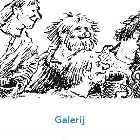
Verschijningsdatum:
23-01-
Kenmerken van dit boek
12+ jaar
9 – 12 jaar
Familie & gezin
Fantasie
Vriendschap
Astrid Lindg
Galerij