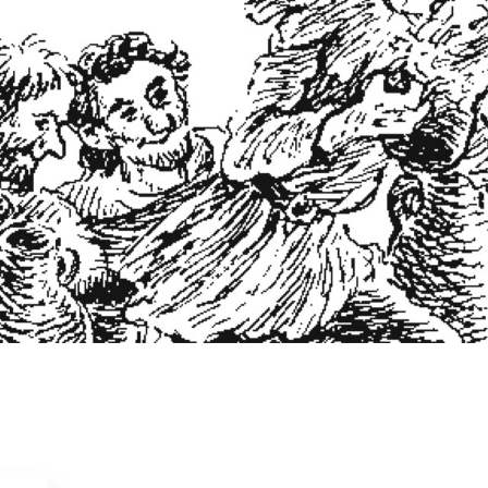
2017
Actie & avontuur
Dieren & natuur
Fantasie & magie
Klassiekers
ren