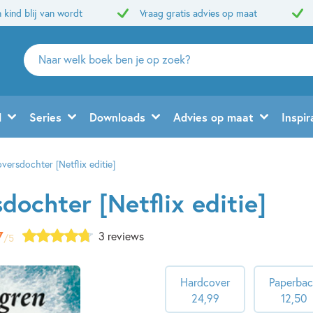
 kind blij van wordt
Vraag gratis advies op maat
Zoeken
naar
boeken,
auteurs
d
Series
Downloads
Advies op maat
Inspir
en
uitgevers
versdochter [Netflix editie]
dochter [Netflix editie]
7
3 reviews
/5
Hardcover
Paperba
24
,
99
12
,
50