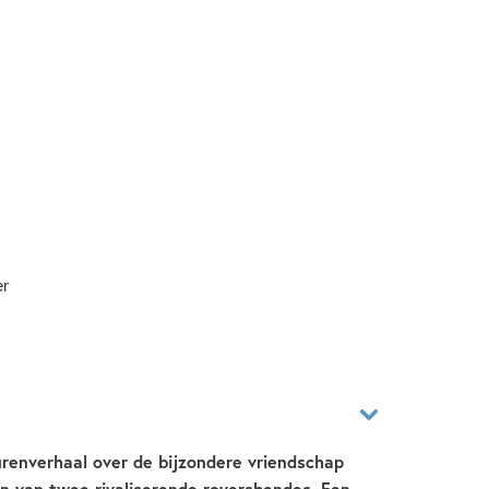
er
renverhaal over de bijzondere vriendschap
n van twee rivaliserende roversbendes. Een