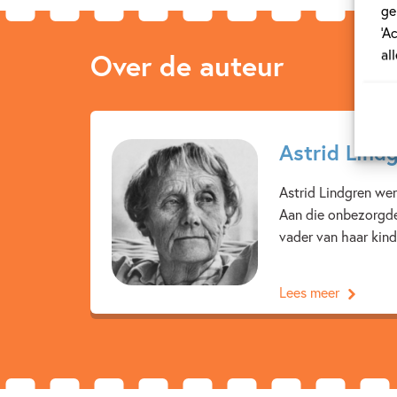
ge
‘A
al
Over de auteur
Astrid Lind
Astrid Lindgren we
Aan die onbezorgde
vader van haar kind,
Lees meer