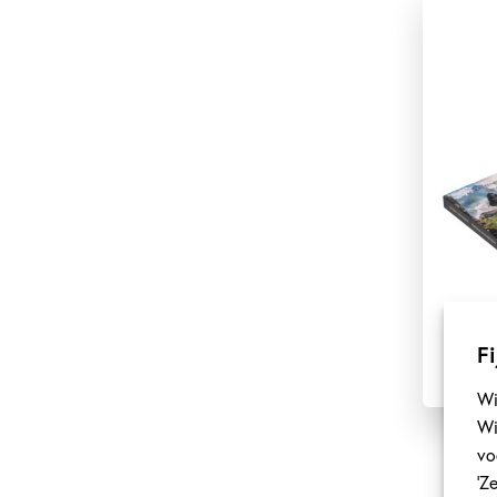
Fi
Wi
Wi
vo
‘Z