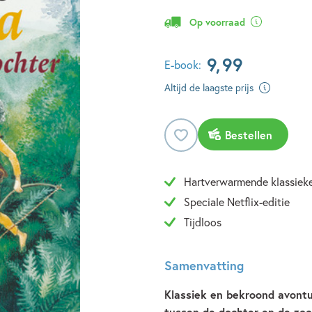
Op voorraad
9
,
99
E-book:
Altijd de laagste prijs
Bestellen
Hartverwarmende klassiek
Speciale Netflix-editie
Tijdloos
Samenvatting
Klassiek en bekroond avontu
tussen de dochter en de zoo