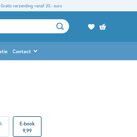
Gratis verzending vanaf 20,- euro
atie
Contact
ck
E-book
9
,
99