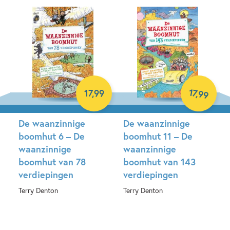
Hardcover
17
,
17
,
99
99
De waanzinnige
De waanzinnige
boomhut 6 – De
boomhut 11 – De
waanzinnige
waanzinnige
boomhut van 78
boomhut van 143
verdiepingen
verdiepingen
Terry Denton
Terry Denton
Hardcover
Hardcover