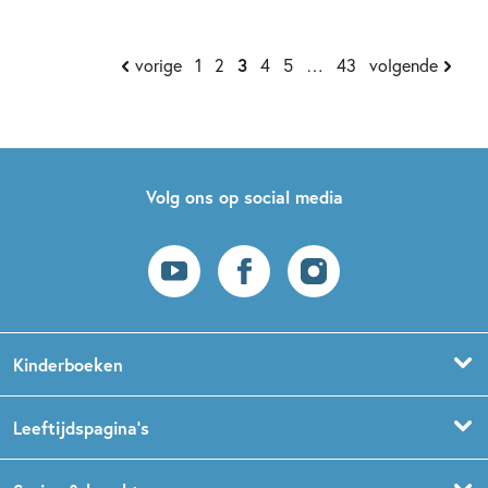
vorige
1
2
3
4
5
…
43
volgende
Volg ons op social media
Kinderboeken
Voorleesboeken
Leeftijdspagina’s
Prentenboeken
Boekentips 0 - 1,5 jaar