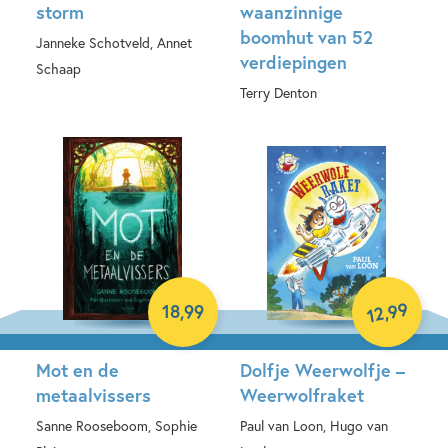
storm
waanzinnige
boomhut van 52
Janneke Schotveld, Annet
verdiepingen
Schaap
Terry Denton
Hardcover
Hardcover
99
18
,
99
,
12
Mot en de
Dolfje Weerwolfje –
metaalvissers
Weerwolfraket
Sanne Rooseboom, Sophie
Paul van Loon, Hugo van