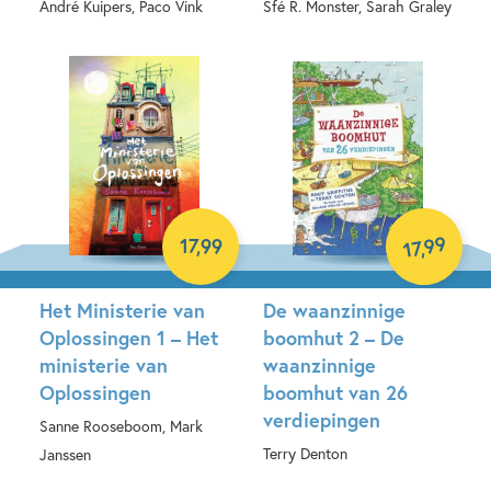
André Kuipers, Paco Vink
Sfé R. Monster, Sarah Graley
Hardcover
Hardcover
99
17
,
99
,
17
Het Ministerie van
De waanzinnige
Oplossingen 1 – Het
boomhut 2 – De
ministerie van
waanzinnige
Oplossingen
boomhut van 26
verdiepingen
Sanne Rooseboom, Mark
Terry Denton
Janssen