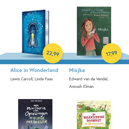
Hardcover
Hardcover
22
99
,
,
99
17
Alice in Wonderland
Misjka
Lewis Carroll, Linde Faas
Edward van de Vendel,
Anoush Elman
Hardcover
Hardcover