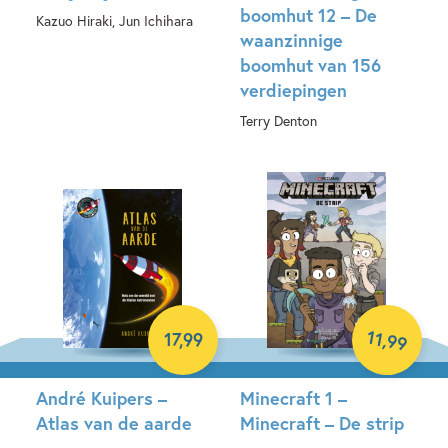
boomhut 12 – De
Kazuo Hiraki, Jun Ichihara
waanzinnige
boomhut van 156
Hardcover
verdiepingen
Terry Denton
Hardcover
11
,
17
,
99
99
André Kuipers –
Minecraft 1 –
Atlas van de aarde
Minecraft – De strip