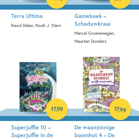
Terra Ultima
Gameboek –
Schaduwkraai
Raoul Deleo, Noah J. Stern
Marcel Groenewegen,
Hardcover
Maarten Donders
Hardcover
17
,
17
,
99
99
Superjuffie 10 –
De waanzinnige
Superjuffie in de
boomhut 4 – De