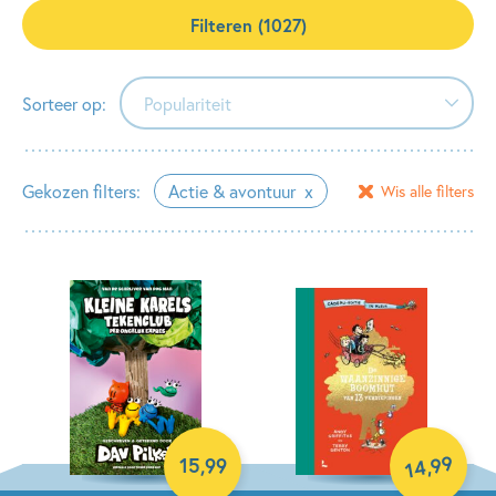
Filteren (1027)
Sorteer op:
Populariteit
Populariteit
Gekozen filters:
Actie & avontuur
Wis alle filters
Verschijningsdatum
Alfabetisch (A-Z)
Alfabetisch (Z-A)
Prijs (oplopend)
Prijs (aflopend)
99
,
15
,
99
14