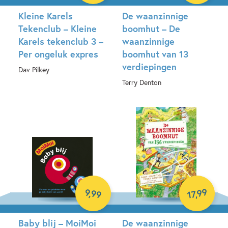
Kleine Karels
De waanzinnige
Tekenclub – Kleine
boomhut – De
Karels tekenclub 3 –
waanzinnige
Per ongeluk expres
boomhut van 13
verdiepingen
Dav Pilkey
Terry Denton
Hardcover
Hardcover
99
9
,
99
,
17
Baby blij – MoiMoi
De waanzinnige