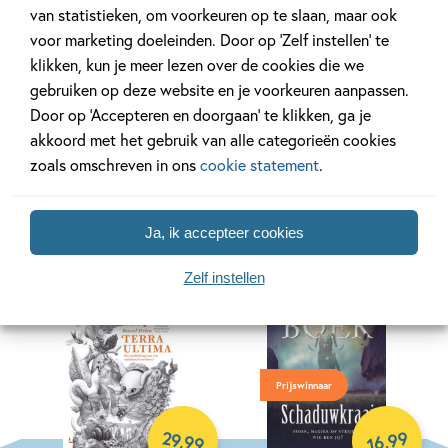
van statistieken, om voorkeuren op te slaan, maar ook
voor marketing doeleinden. Door op ‘Zelf instellen’ te
klikken, kun je meer lezen over de cookies die we
99
,
11
,
99
15
gebruiken op deze website en je voorkeuren aanpassen.
Door op ‘Accepteren en doorgaan’ te klikken, ga je
Minecraft 3 –
Oeps, ik ben alien!
akkoord met het gebruik van alle categorieën cookies
Minecraft – De strip
zoals omschreven in ons
cookie statement
.
Lou Treleaven, James
– deel 3
Lancett, Maverick Arts
Sfé R. Monster, Sarah Graley
Publishing
Ja, ik accepteer cookies
Hardcover
Hardcover
Zelf instellen
Prijswinnaar
29
99
,
,
99
16