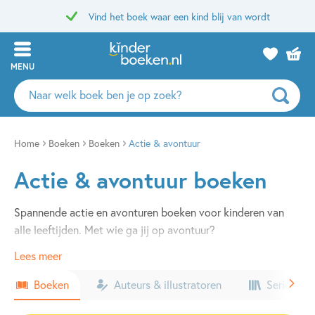
Vind het boek waar een kind blij van wordt
MENU
Zoeken
naar
boeken,
auteurs
Home
Boeken
Boeken
Actie & avontuur
en
Actie & avontuur boeken
uitgevers
Spannende actie en avonturen boeken voor kinderen van
alle leeftijden. Met wie ga jij op avontuur?
Lees meer
Boeken
Auteurs & illustratoren
Series & k