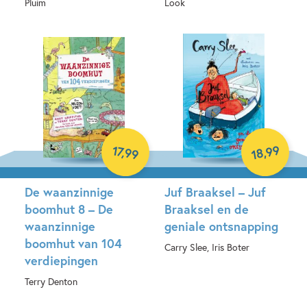
Pluim
Look
Hardcover
Hardcover
99
17
,
,
99
18
De waanzinnige
Juf Braaksel – Juf
boomhut 8 – De
Braaksel en de
waanzinnige
geniale ontsnapping
boomhut van 104
Carry Slee, Iris Boter
verdiepingen
Hardcover
Terry Denton